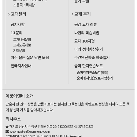
듣기 파일
초등 국어 독해왕
고객센터
교재 후기
공지사항
공감 교재 리뷰
1:1문의
나만의 학습비법
교재내용문의
교재 100자평
교재오류제보
나의 성적향상수기
기타문의
자주 묻는 질문 답변 모음
주간완전학습 학습일기
전국지사안내
숨마 한자연습노트
숨마 한자연습노트(베타)
숨마 한자연습노트 체험후기
이룸이앤비 소개
단순히 한 권의 상품을 만들기보다는 철저한 교육정신을 바탕으로 정성을 다하여 모든 책
에 정신적 가치를 담아내겠습니다.
회사주소
경기도 성남시 수정구 위례광장로 21-9 KCC웰츠타워 2층 2018호
webmaster@erumenb.com
COPYRIGHT (C) 2017 (주)이룸이앤비 All Rights Reserved.