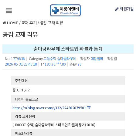
회원가입
HOME
/
교재 후기
/
공감 교재 리뷰
공감 교재 리뷰
숨마쿰라우데 스타트업 확률과 통계
No.
1779836
|
Category
고등수학 숨마쿰라우데
|
작성자
대장엄마
|
작성일
2026-05-31 23:45:18
|
IP
180.70.***.80
|
view
78
추천대상
중3,고1,고2
네이버 블로그글
https://m.blog.naver.com/y332/224302079501
리뷰 교재선택
[H00037-수학] 숨마쿰라우데 스타트업 확률과 통계(2026)
예스24 리뷰