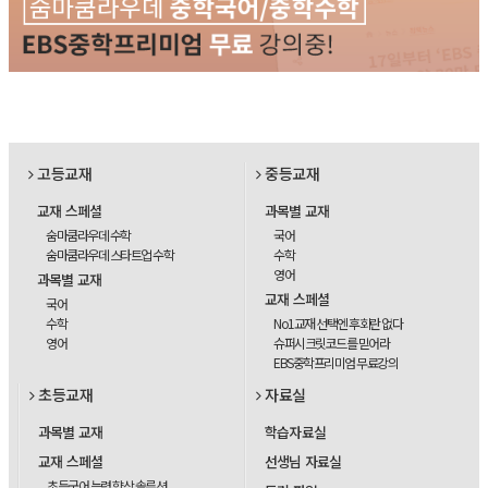
고등교재
중등교재
교재 스페셜
과목별 교재
숨마쿰라우데 수학
국어
숨마쿰라우데 스타트업 수학
수학
영어
과목별 교재
교재 스페셜
국어
수학
No1교재 선택엔 후회란 없다
영어
슈퍼시크릿코드를 믿어라
EBS중학프리미엄 무료강의
초등교재
자료실
과목별 교재
학습자료실
교재 스페셜
선생님 자료실
초등국어 능력 향상 솔루션