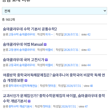
총 9832개
숨마쿰라우데 수학 기본서 공통수학2
분류
고등수학 숨마쿰라우데
|
작성자
피이ㅡ
|
작성일
2026/07/31
|
view
42
숨마쿰라우데 어법 Manual
분류
고등영어 숨마쿰라우데
|
작성자
바틀비
|
작성일
2026/07/31
|
view
43
숨마쿰라우데 국어 고전시가
분류
고등국어 숨마쿰라우데
|
작성자
바틀비
|
작성일
2026/07/31
|
view
44
여름방학 중학국어독해문제집은? 숨마주니어 중학국어 비문학 독해 연
습 개정증보판
분류
중학국어 비문학독해연습
|
작성자
첫마음
|
작성일
2026/07/31
|
view
48
교과서인가 문제집인가? 중학수학문제집의 바이블, 숨마쿰라우데 중학
수학 개념기본서
분류
중학수학 개념기본서
|
작성자
첫마음
|
작성일
2026/07/31
|
view
47