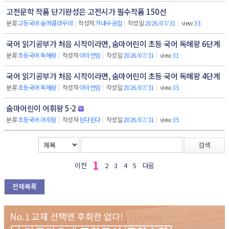
고전문학 작품 단기완성은 고전시가 필수작품 150선
분류
고등국어 숨마쿰라우데
|
작성자
가내수공업
|
작성일
2026/07/31
|
view
33
국어 읽기공부가 처음 시작이라면, 숨마어린이 초등 국어 독해왕 6단계
분류
초등국어 독해왕
|
작성자
아이언맘
|
작성일
2026/07/31
|
view
31
국어 읽기공부가 처음 시작이라면, 숨마어린이 초등 국어 독해왕 4단계
분류
초등국어 독해왕
|
작성자
아이언맘
|
작성일
2026/07/31
|
view
35
숨마어린이 어휘왕 5-2
분류
초등국어 어휘왕
|
작성자
된다된다
|
작성일
2026/07/31
|
view
35
검색
1
이전
2
3
4
5
다음
전체목록