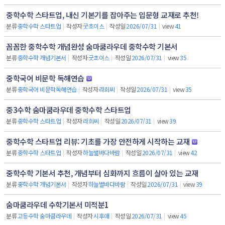
중학수학 스타트업, 내신 기본기를 잡아주는 입문형 교재로 추천!
분류
중학수학 스타트업
|
작성자
굿초이스
|
작성일
2026/07/31
|
view
41
꼼꼼한 중학수학 개념완성 숨마쿰라우데 중학수학 기본서
분류
중학수학 개념기본서
|
작성자
굿초이스
|
작성일
2026/07/31
|
view
35
중학국어 비문학 독해연습
분류
중학국어 비문학독해연습
|
작성자
라희씨
|
작성일
2026/07/31
|
view
35
중3수학 숨마쿰라우데 중학수학 스타트업
분류
중학수학 스타트업
|
작성자
라희씨
|
작성일
2026/07/31
|
view
39
중학수학 스타트업 리뷰: 기초를 가장 안전하게 시작하는 교재
분류
중학수학 스타트업
|
작성자
하늘별바다바람
|
작성일
2026/07/31
|
view
42
중학수학 기본서 추천, 개념부터 심화까지 흐름이 살아 있는 교재
분류
중학수학 개념기본서
|
작성자
하늘별바다바람
|
작성일
2026/07/31
|
view
39
숨마쿰라우데 수학기본서 미적분1
분류
고등수학 숨마쿰라우데
|
작성자
시후애
|
작성일
2026/07/31
|
view
45