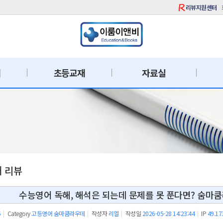
리뷰지원센터
재
초등교재
자료실
재 리뷰
수능영어 독해, 해석은 되는데 문제를 못 푼다면? 숨마
5
|
Category
고등영어 숨마쿰라우데
|
작성자
리엘
|
작성일
2026-05-28 14:23:44
|
IP
49.17