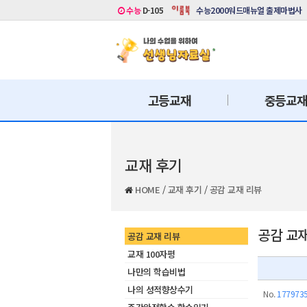
수능
D-105
수능2000워드매뉴얼 출제마법사
고등교재
중등교
교재 후기
HOME
/
교재 후기
/
공감 교재 리뷰
공감 교
공감 교재 리뷰
교재 100자평
나만의 학습비법
나의 성적향상수기
No.
177973