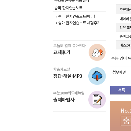
주간완전학습 학습일기
숨마 한자연습노트
추천대
숨마 한자연습노트(베타)
네이버 
숨마 한자연습노트 체험후기
리뷰 교
숨마고수
예스24
오늘도 별이 쏟아진다
교재후기
수능 영어 
학습자료실
첨부파일
정답·해설·MP3
목록
수능2000워드매뉴얼
출제마법사