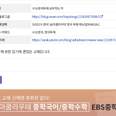
상
수능영어독해 공부하는 학
블로그글
https://blog.naver.com/hapdongz/224298759863
재선택
[HS019-영어] 숨마쿰라우데 영어 독해 매뉴얼(MANUAL)
 키워드
수능영어, 영어독해
 리뷰
https://sarak.yes24.com/blog/asifadream/review-view/221897
독해 방향 잡기에 괜찮은 교재입니다.