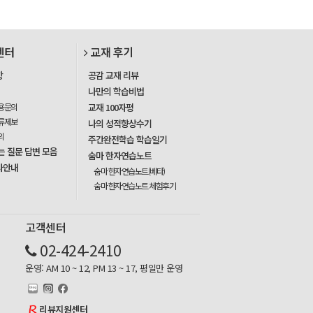
센터
교재 후기
항
공감 교재 리뷰
나만의 학습비법
용문의
교재 100자평
류제보
나의 성적향상수기
의
주간완전학습 학습일기
는 질문 답변 모음
숨마 한자연습노트
사안내
숨마 한자연습노트(베타)
숨마 한자연습노트 체험후기
고객센터
02-424-2410
운영: AM 10 ~ 12, PM 13 ~ 17, 평일만 운영
리뷰지원센터