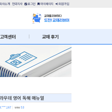
회사소개
전국지사
로그인
마이페이지
회원가입
고객센터
교재 후기
쿰라우데 영어 독해 매뉴얼
3.***.167
|
view
53