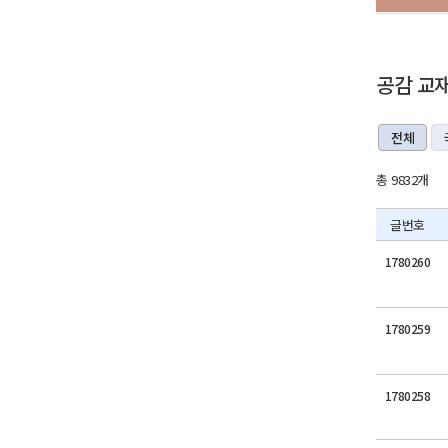
공감 교
전체
총 9832개
글번호
1780260
1780259
1780258