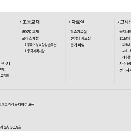
초등교재
자료실
고객
과목별 교재
학습자료실
공지사
교재 스페셜
선생님 자료실
1:1문의
초등국어 능력 향상 솔루션
듣기 파일
교재내
초등 국어 독해왕
교재오
기타문
회란 없다
자주 묻
믿어라
전국지
무료강의
탕으로 정성을 다하여 모든
 2층 2018호