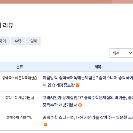
재 리뷰
국어
수학
영어
분류
제목
여름방학 중학국어독해문제집은? 숨마주니어 중학국어
중학국어 비문학독해연습
해 연습 개정증보판
교과서인가 문제집인가? 중학수학문제집의 바이블, 
중학수학 개념기본서
중학수학 개념기본서
중학수학 스타트업, 내신 기본기를 잡아주는 입문형 교
중학수학 스타트업