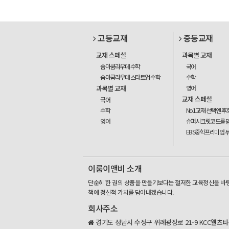
고등교재
중등교재
교재 스페셜
과목별 교재
숨마쿰라우데 수학
국어
숨마쿰라우데 스타트업 수학
수학
과목별 교재
영어
교재 스페셜
국어
수학
No1교재 선택엔 후
영어
슈퍼시크릿코드를 
EBS중학프리미엄 
이룸이앤비 소개
단순히 한 권의 상품을 만들기보다는 철저한 교육정신을 바
책에 정신적 가치를 담아내겠습니다.
회사주소
경기도 성남시 수정구 위례광장로 21-9 KCC웰츠타워