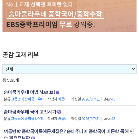
공감 교재 리뷰
총 9835개
숨마쿰라우데 어법 Manual
분류
고등영어 숨마쿰라우데
|
작성자
바틀비
|
작성일
2026/07/31
|
view
45
숨마쿰라우데 국어 고전시가
분류
고등국어 숨마쿰라우데
|
작성자
바틀비
|
작성일
2026/07/31
|
view
45
여름방학 중학국어독해문제집은? 숨마주니어 중학국어 비문학 독해 연
습 개정증보판