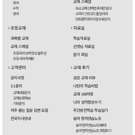
교재 스페셜
국어
수학
No1교재 선택엔 후회란 없다
영어
슈퍼시크릿코드를 믿어라
EBS중학프리미엄 무료강의
초등교재
자료실
과목별 교재
학습자료실
교재 스페셜
선생님 자료실
초등국어 능력 향상 솔루션
듣기 파일
초등 국어 독해왕
고객센터
교재 후기
공지사항
공감 교재 리뷰
1:1문의
나만의 학습비법
교재내용문의
교재 100자평
교재오류제보
나의 성적향상수기
기타문의
자주 묻는 질문 답변 모음
주간완전학습 학습일기
전국지사안내
숨마 한자연습노트
숨마 한자연습노트(베타)
숨마 한자연습노트 체험후기