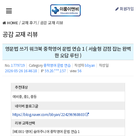
회원가입
HOME
/
교재 후기
/
공감 교재 리뷰
공감 교재 리뷰
영문법 쓰기 워크북 중학영어 문법 연습 1 ( 서술형 감점 잡는 완벽
한 오답 루틴 )
No.
1779719
|
Category
중학영어 문법 연습
|
작성자
bbyan
|
작성일
2026-05-26 16:46:18
|
IP
59.20.***.157
|
view
56
추천대상
예비중, 중1, 중등
네이버 블로그글
https://blog.naver.com/bbyan/224296968603
리뷰 교재선택
[ME001-영어] 숨마주니어 중학영어 문법 연습 1