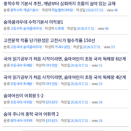
중학수학 기본서 추천, 개념부터 심화까지 흐름이 살아 있는 교재
분류
중학수학 개념기본서
|
작성자
하늘별바다바람
|
작성일
2026/07/31
|
view
40
숨마쿰라우데 수학기본서 미적분1
분류
고등수학 숨마쿰라우데
|
작성자
시후애
|
작성일
2026/07/31
|
view
46
고전문학 작품 단기완성은 고전시가 필수작품 150선
분류
고등국어 숨마쿰라우데
|
작성자
가내수공업
|
작성일
2026/07/31
|
view
33
국어 읽기공부가 처음 시작이라면, 숨마어린이 초등 국어 독해왕 6단계
분류
초등국어 독해왕
|
작성자
아이언맘
|
작성일
2026/07/31
|
view
31
국어 읽기공부가 처음 시작이라면, 숨마어린이 초등 국어 독해왕 4단계
분류
초등국어 독해왕
|
작성자
아이언맘
|
작성일
2026/07/31
|
view
35
숨마어린이 어휘왕 5-2
분류
초등국어 어휘왕
|
작성자
된다된다
|
작성일
2026/07/31
|
view
36
숨마 주니어 중학 국어 어휘력 2
분류
중학국어 어휘력
|
작성자
된다된다
|
작성일
2026/07/31
|
view
26