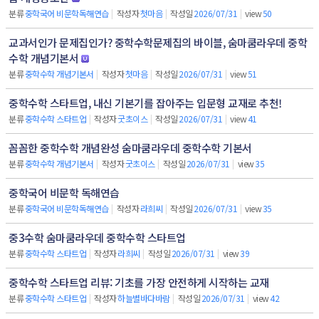
분류
중학국어 비문학독해연습
|
작성자
첫마음
|
작성일
2026/07/31
|
view
50
교과서인가 문제집인가? 중학수학문제집의 바이블, 숨마쿰라우데 중학
수학 개념기본서
분류
중학수학 개념기본서
|
작성자
첫마음
|
작성일
2026/07/31
|
view
51
중학수학 스타트업, 내신 기본기를 잡아주는 입문형 교재로 추천!
분류
중학수학 스타트업
|
작성자
굿초이스
|
작성일
2026/07/31
|
view
41
꼼꼼한 중학수학 개념완성 숨마쿰라우데 중학수학 기본서
분류
중학수학 개념기본서
|
작성자
굿초이스
|
작성일
2026/07/31
|
view
35
중학국어 비문학 독해연습
분류
중학국어 비문학독해연습
|
작성자
라희씨
|
작성일
2026/07/31
|
view
35
중3수학 숨마쿰라우데 중학수학 스타트업
분류
중학수학 스타트업
|
작성자
라희씨
|
작성일
2026/07/31
|
view
39
중학수학 스타트업 리뷰: 기초를 가장 안전하게 시작하는 교재
분류
중학수학 스타트업
|
작성자
하늘별바다바람
|
작성일
2026/07/31
|
view
42