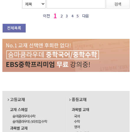
검색
1
이전
2
3
4
5
다음
전체목록
고등교재
중등교재
교재 스페셜
과목별 교재
숨마쿰라우데 수학
국어
숨마쿰라우데 스타트업 수학
수학
영어
과목별 교재