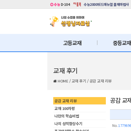
수능
D-104
수능2000워드매뉴얼 출제마법사
고등교재
중등교
교재 후기
HOME
/
교재 후기
/
공감 교재 리뷰
공감 교
공감 교재 리뷰
교재 100자평
나만의 학습비법
나의 성적향상수기
No.
177969