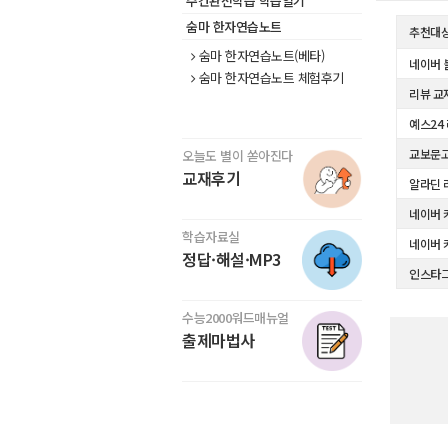
주간완전학습 학습일기
숨마 한자연습노트
추천대
숨마 한자연습노트(베타)
네이버 
숨마 한자연습노트 체험후기
리뷰 교
예스24
교보문고
오늘도 별이 쏟아진다
교재후기
알라딘 
네이버 
학습자료실
네이버 
정답·해설·MP3
인스타
수능2000워드매뉴얼
출제마법사