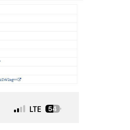
4zZnV2ag==