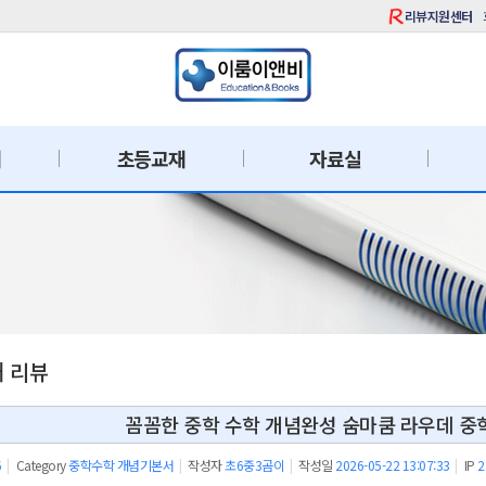
리뷰지원센터
재
초등교재
자료실
재 리뷰
꼼꼼한 중학 수학 개념완성 숨마쿰 라우데 중
6
|
Category
중학수학 개념기본서
|
작성자
초6중3곰이
|
작성일
2026-05-22 13:07:33
|
IP
2