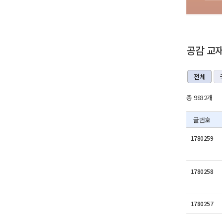
공감 교
전체
총 9832개
글번호
1780259
1780258
1780257