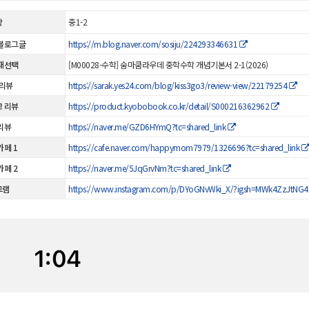
상
중1-2
블로그글
https://m.blog.naver.com/sosiju/224293346631
재선택
[M00028-수학] 숨마쿰라우데 중학수학 개념기본서 2-1(2026)
 리뷰
https://sarak.yes24.com/blog/kiss3go3/review-view/22179254
 리뷰
https://product.kyobobook.co.kr/detail/S000216362962
리뷰
https://naver.me/GZD6HYmQ?tc=shared_link
카페 1
https://cafe.naver.com/happymom7979/1326696?tc=shared_link
카페 2
https://naver.me/5JqGrvNm?tc=shared_link
그램
https://www.instagram.com/p/DYoGNvWki_X/?igsh=MWk4ZzJtNG