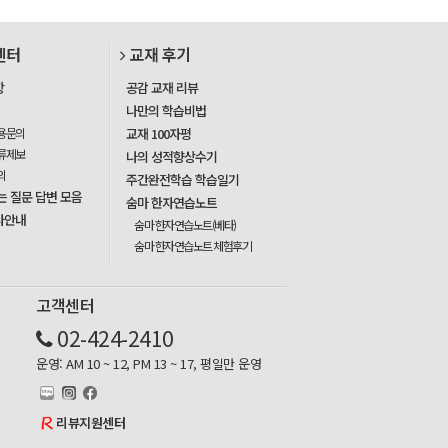
센터
교재 후기
항
공감 교재 리뷰
나만의 학습비법
용문의
교재 100자평
류제보
나의 성적향상수기
의
주간완전학습 학습일기
는 질문 답변 모음
숨마 한자연습노트
사안내
숨마 한자연습노트(베타)
숨마 한자연습노트 체험후기
고객센터
02-424-2410
운영: AM 10 ~ 12, PM 13 ~ 17, 평일만 운영
리뷰지원센터