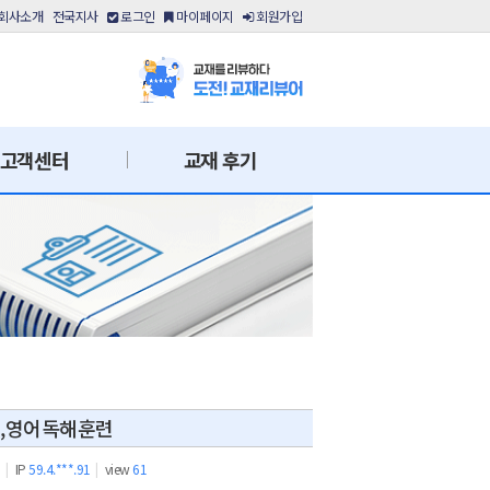
회사소개
전국지사
로그인
마이페이지
회원가입
고객센터
교재 후기
석,영어독해훈련
9
|
IP
59.4.***.91
|
view
61