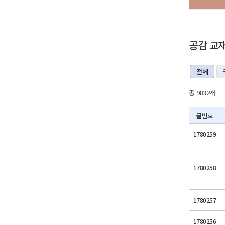
공감 교
전체
총 9832개
글번호
1780259
1780258
1780257
1780256