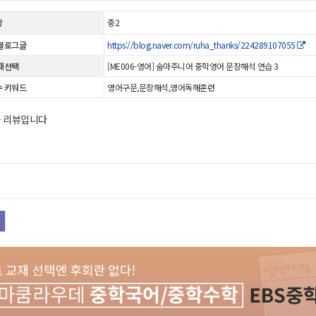
상
중2
블로그글
https://blog.naver.com/ruha_thanks/224289107055
재선택
[ME006-영어] 숨마주니어 중학영어 문장해석 연습 3
 키워드
영어구문,문장해석,영어독해훈련
차 리뷰입니다