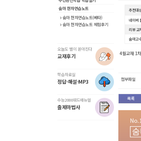
주간완전학습 학습일기
숨마 한자연습노트
추천대
숨마 한자연습노트(베타)
네이버 
숨마 한자연습노트 체험후기
리뷰 교
숨마고수
오늘도 별이 쏟아진다
4월교재 1
교재후기
학습자료실
첨부파일
정답·해설·MP3
목록
수능2000워드매뉴얼
출제마법사