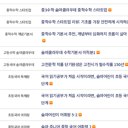
중3수학 숨마쿰라우데 중학수학 스타트업
중학수학 스타트업
중학수학 스타트업 리뷰: 기초를 가장 안전하게 시작하
중학수학 스타트업
중학수학 기본서 추천, 개념부터 심화까지 흐름이 살아
중학수학 개념기본서
숨마쿰라우데 수학기본서 미적분1
고등수학 숨마쿰라우데
고전문학 작품 단기완성은 고전시가 필수작품 150선
고등국어 숨마쿰라우데
국어 읽기공부가 처음 시작이라면, 숨마어린이 초등 국어
초등국어 독해왕
단계
국어 읽기공부가 처음 시작이라면, 숨마어린이 초등 국어
초등국어 독해왕
단계
숨마어린이 어휘왕 5-2
초등국어 어휘왕
숨마 주니어 중학 국어 어휘력 2
중학국어 어휘력