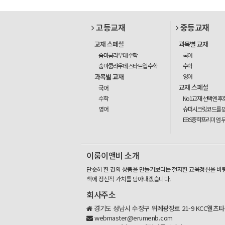
고등교재
중등교재
교재 스페셜
과목별 교재
숨마쿰라우데 수학
국어
숨마쿰라우데 스타트업 수학
수학
과목별 교재
영어
교재 스페셜
국어
수학
No1교재 선택엔 후
영어
슈퍼시크릿코드를 
EBS중학프리미엄 
이룸이앤비 소개
단순히 한 권의 상품을 만들기보다는 철저한 교육정신을 바
책에 정신적 가치를 담아내겠습니다.
회사주소
경기도 성남시 수정구 위례광장로 21-9 KCC웰츠타워
webmaster@erumenb.com