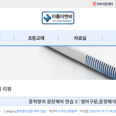
리뷰지원센터
재
초등교재
자료실
재 리뷰
중학영어 문장해석 연습 3 : 영어구문,문장해
4
|
Category
중학영어 문장 해석 연습
|
작성자
시가되고픈블루
|
작성일
2026-05-19 17:36:3