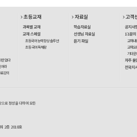
초등교재
자료실
고객
과목별 교재
학습자료실
공지사
교재 스페셜
선생님 자료실
1:1문의
초등국어 능력 향상 솔루션
듣기 파일
교재내
초등 국어 독해왕
교재오
기타문
회란 없다
자주 묻
믿어라
전국지
무료강의
탕으로 정성을 다하여 모든
 2층 2018호