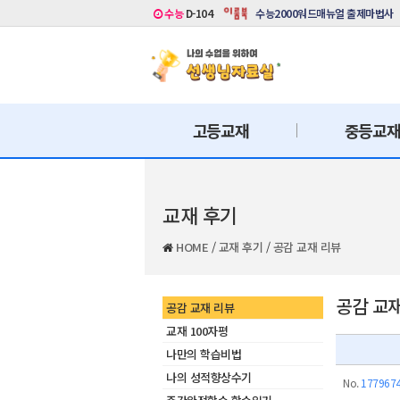
수능
D-104
수능2000워드매뉴얼 출제마법사
고등교재
중등교
교재 후기
HOME
/
교재 후기
/
공감 교재 리뷰
공감 교
공감 교재 리뷰
교재 100자평
나만의 학습비법
나의 성적향상수기
No.
177967