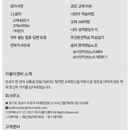
공지사항
공감 교재 리뷰
1:1문의
나만의 학습비법
교재내용문의
교재 100자평
교재오류제보
나의 성적향상수기
기타문의
자주 묻는 질문 답변 모음
주간완전학습 학습일기
전국지사안내
숨마 한자연습노트
숨마 한자연습노트(베타)
숨마 한자연습노트 체험후기
이룸이앤비 소개
단순히 한 권의 상품을 만들기보다는 철저한 교육정신을 바탕으로 정성을 다하여 모든 책
에 정신적 가치를 담아내겠습니다.
회사주소
경기도 성남시 수정구 위례광장로 21-9 KCC웰츠타워 2층 2018호
webmaster@erumenb.com
COPYRIGHT (C) 2017 (주)이룸이앤비 All Rights Reserved.
이용약관
개인정보처리방침
앱 이용약관
고객센터