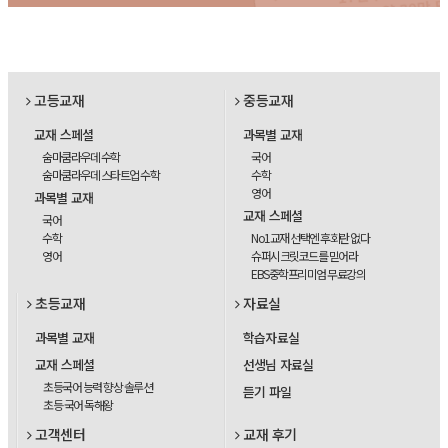
고등교재
중등교재
교재 스페셜
과목별 교재
숨마쿰라우데 수학
국어
숨마쿰라우데 스타트업 수학
수학
영어
과목별 교재
교재 스페셜
국어
수학
No1교재 선택엔 후회란 없다
영어
슈퍼시크릿코드를 믿어라
EBS중학프리미엄 무료강의
초등교재
자료실
과목별 교재
학습자료실
교재 스페셜
선생님 자료실
초등국어 능력 향상 솔루션
듣기 파일
초등 국어 독해왕
고객센터
교재 후기