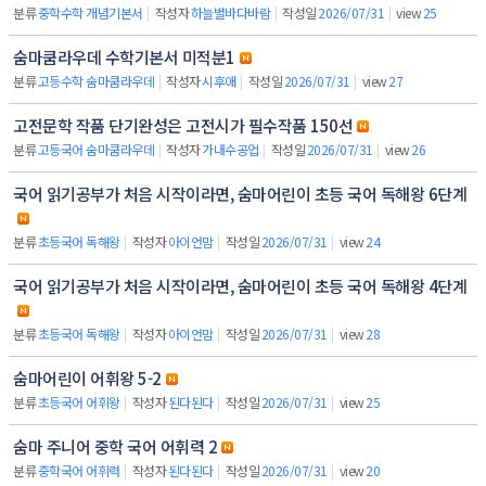
분류
중학수학 개념기본서
|
작성자
하늘별바다바람
|
작성일
2026/07/31
|
view
25
숨마쿰라우데 수학기본서 미적분1
분류
고등수학 숨마쿰라우데
|
작성자
시후애
|
작성일
2026/07/31
|
view
27
고전문학 작품 단기완성은 고전시가 필수작품 150선
분류
고등국어 숨마쿰라우데
|
작성자
가내수공업
|
작성일
2026/07/31
|
view
26
국어 읽기공부가 처음 시작이라면, 숨마어린이 초등 국어 독해왕 6단계
분류
초등국어 독해왕
|
작성자
아이언맘
|
작성일
2026/07/31
|
view
24
국어 읽기공부가 처음 시작이라면, 숨마어린이 초등 국어 독해왕 4단계
분류
초등국어 독해왕
|
작성자
아이언맘
|
작성일
2026/07/31
|
view
28
숨마어린이 어휘왕 5-2
분류
초등국어 어휘왕
|
작성자
된다된다
|
작성일
2026/07/31
|
view
25
숨마 주니어 중학 국어 어휘력 2
분류
중학국어 어휘력
|
작성자
된다된다
|
작성일
2026/07/31
|
view
20