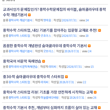
교과서인가 문제집인가? 중학수학문제집의 바이블, 숨마쿰라우데 중학
수학 개념기본서
분류
중학수학 개념기본서
|
작성자
첫마음
|
작성일
2026/07/31
|
view
24
중학수학 스타트업, 내신 기본기를 잡아주는 입문형 교재로 추천!
분류
중학수학 스타트업
|
작성자
굿초이스
|
작성일
2026/07/31
|
view
20
꼼꼼한 중학수학 개념완성 숨마쿰라우데 중학수학 기본서
분류
중학수학 개념기본서
|
작성자
굿초이스
|
작성일
2026/07/31
|
view
24
중학국어 비문학 독해연습
분류
중학국어 비문학독해연습
|
작성자
라희씨
|
작성일
2026/07/31
|
view
15
중3수학 숨마쿰라우데 중학수학 스타트업
분류
중학수학 스타트업
|
작성자
라희씨
|
작성일
2026/07/31
|
view
22
중학수학 스타트업 리뷰: 기초를 가장 안전하게 시작하는 교재
분류
중학수학 스타트업
|
작성자
하늘별바다바람
|
작성일
2026/07/31
|
view
26
중학수학 기본서 추천, 개념부터 심화까지 흐름이 살아 있는 교재