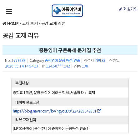
회원가입
HOME
/
교재 후기
/
공감 교재 리뷰
공감 교재 리뷰
중등영어 구문독해 문제집 추천
No.
1779639
|
Category
중학영어 문장 해석 연습
|
작성자
커피33
|
작성일
2026-05-14 14:54:13
|
IP
124.50.***.142
|
view
138
추천대상
중학교 1학년, 문장 해석이 어려운 학생, 서술형 대비 교재
네이버 블로그글
https://blog.naver.com/lovingyou39/224285342881
리뷰 교재선택
[ME004-영어] 숨마주니어 중학영어 문장해석 연습 1