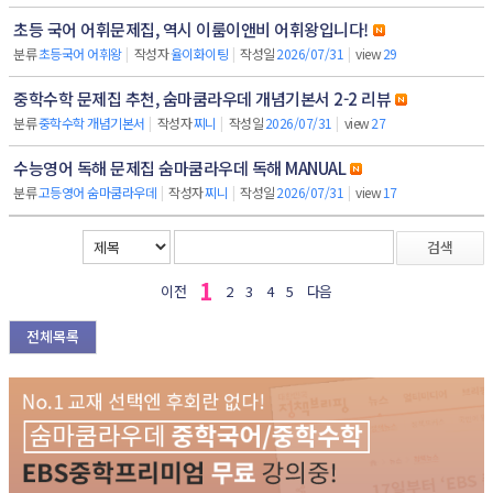
초등 국어 어휘문제집, 역시 이룸이앤비 어휘왕입니다!
분류
초등국어 어휘왕
|
작성자
율이화이팅
|
작성일
2026/07/31
|
view
29
중학수학 문제집 추천, 숨마쿰라우데 개념기본서 2-2 리뷰
분류
중학수학 개념기본서
|
작성자
찌니
|
작성일
2026/07/31
|
view
27
수능영어 독해 문제집 숨마쿰라우데 독해 MANUAL
분류
고등영어 숨마쿰라우데
|
작성자
찌니
|
작성일
2026/07/31
|
view
17
검색
1
이전
2
3
4
5
다음
전체목록