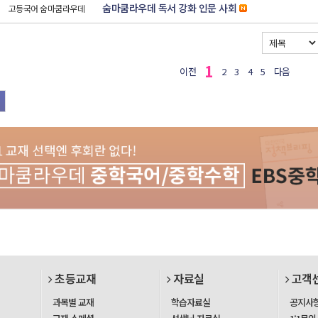
숨마쿰라우데 독서 강화 인문 사회
고등국어 숨마쿰라우데
1
이전
2
3
4
5
다음
초등교재
자료실
고객
과목별 교재
학습자료실
공지사