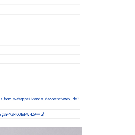
?is_from_webapp=1&sender_device=pc&web_id=7
nk&igsh=MzRlODBiNWFlZA==