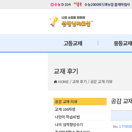
수능
D-104
수능2000워드매뉴얼 출제마법사
고등교재
중등교
교재 후기
HOME
/
교재 후기
/
공감 교재 리뷰
공감 교
공감 교재 리뷰
교재 100자평
나만의 학습비법
나의 성적향상수기
No.
177958