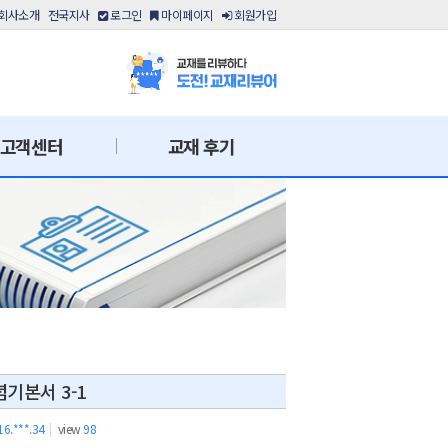
회사소개
전국지사
로그인
마이페이지
회원가입
고객센터
교재 후기
기본서 3-1
16.***.34
|
view
98