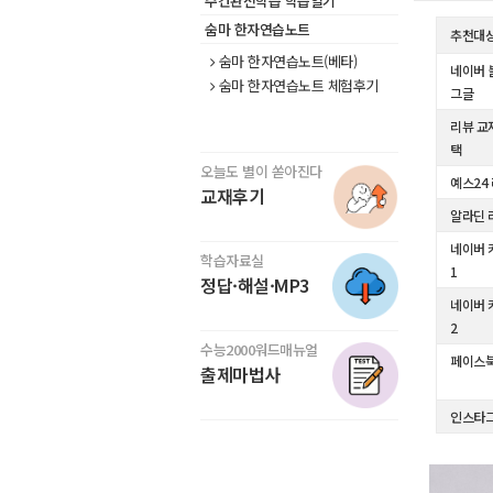
주간완전학습 학습일기
숨마 한자연습노트
추천대
숨마 한자연습노트(베타)
네이버 
숨마 한자연습노트 체험후기
그글
리뷰 교
택
오늘도 별이 쏟아진다
예스24
교재후기
알라딘 
네이버 
학습자료실
1
정답·해설·MP3
네이버 
2
수능2000워드매뉴얼
페이스
출제마법사
인스타