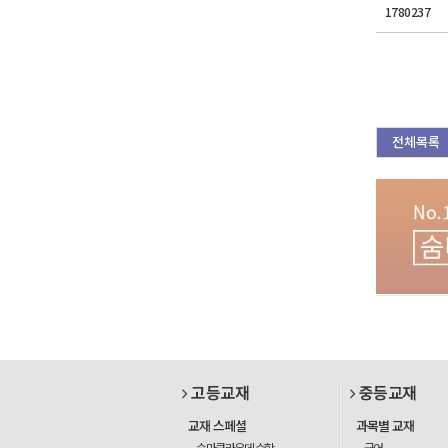
1780237
전체목록
고등교재
중등교재
교재 스페셜
과목별 교재
숨마쿰라우데 수학
국어