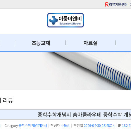
리뷰지원센터
재
초등교재
자료실
재 리뷰
중학수학개념서 숨마쿰라우데 중학수학 개념
5
|
Category
중학수학 개념기본서
|
작성자
바틀비
|
작성일
2026-04-30 23:48:04
|
IP
182.2