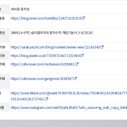
상
예비중 중학생
블로
https://blog.naver.com/bartelby/224271025314
재선
[MM014-수학] 숨마쿰라우데 중학수학 개념기본서 3-상(2026)
 리뷰
https://sarak.yes24.com/blog/marleen/review-view/22141043
리뷰
https://blog.aladin.co.kr/733597104/17251984
카페
https://cafe.naver.com/michiexam/6290681
카페
https://cafe.naver.com/gangmok/2058947
북
https://www.tiktok.com/@user6703907003126/video/7634843116339481877
555102455202727431
그램
https://www.instagram.com/reel/DXyihL8hef2/?utm_source=ig_web_copy_li