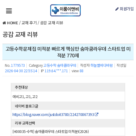
회원가입
HOME
/
교재 후기
/
공감 교재 리뷰
공감 교재 리뷰
고등수학문제집 미적분 빠르게 핵심만 숨마쿰라우데 스타트업 미
적분 770제
No.
1779573
|
Category
고등수학 숨마쿰라우데
|
작성자
하늘별바다바람
|
작성일
2026-04-30 22:55:14
|
IP
119.64.***.171
|
view
88
추천대상
예비고1, 고1, 고2
네이버 블로그글
https://blog.naver.com/justdoit3780/224270867393
리뷰 교재선택
[H00035-수학] 숨마쿰라우데 스타트업 미적분I(2026)