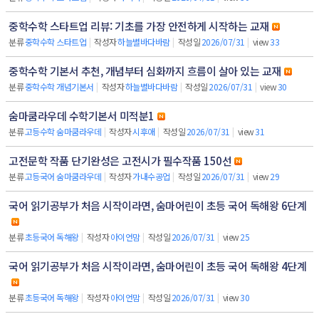
중학수학 스타트업 리뷰: 기초를 가장 안전하게 시작하는 교재
분류
중학수학 스타트업
|
작성자
하늘별바다바람
|
작성일
2026/07/31
|
view
33
중학수학 기본서 추천, 개념부터 심화까지 흐름이 살아 있는 교재
분류
중학수학 개념기본서
|
작성자
하늘별바다바람
|
작성일
2026/07/31
|
view
30
숨마쿰라우데 수학기본서 미적분1
분류
고등수학 숨마쿰라우데
|
작성자
시후애
|
작성일
2026/07/31
|
view
31
고전문학 작품 단기완성은 고전시가 필수작품 150선
분류
고등국어 숨마쿰라우데
|
작성자
가내수공업
|
작성일
2026/07/31
|
view
29
국어 읽기공부가 처음 시작이라면, 숨마어린이 초등 국어 독해왕 6단계
분류
초등국어 독해왕
|
작성자
아이언맘
|
작성일
2026/07/31
|
view
25
국어 읽기공부가 처음 시작이라면, 숨마어린이 초등 국어 독해왕 4단계
분류
초등국어 독해왕
|
작성자
아이언맘
|
작성일
2026/07/31
|
view
30