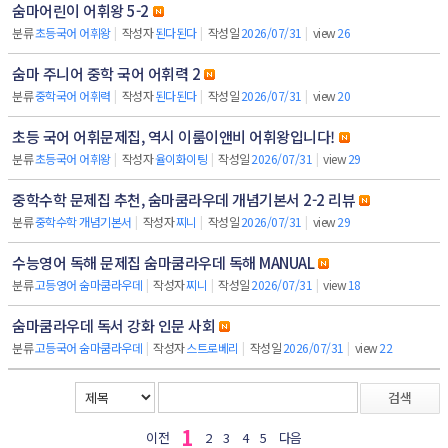
숨마어린이 어휘왕 5-2
분류
초등국어 어휘왕
|
작성자
된다된다
|
작성일
2026/07/31
|
view
26
숨마 주니어 중학 국어 어휘력 2
분류
중학국어 어휘력
|
작성자
된다된다
|
작성일
2026/07/31
|
view
20
초등 국어 어휘문제집, 역시 이룸이앤비 어휘왕입니다!
분류
초등국어 어휘왕
|
작성자
율이화이팅
|
작성일
2026/07/31
|
view
29
중학수학 문제집 추천, 숨마쿰라우데 개념기본서 2-2 리뷰
분류
중학수학 개념기본서
|
작성자
찌니
|
작성일
2026/07/31
|
view
29
수능영어 독해 문제집 숨마쿰라우데 독해 MANUAL
분류
고등영어 숨마쿰라우데
|
작성자
찌니
|
작성일
2026/07/31
|
view
18
숨마쿰라우데 독서 강화 인문 사회
분류
고등국어 숨마쿰라우데
|
작성자
스트로베리
|
작성일
2026/07/31
|
view
22
검색
1
이전
2
3
4
5
다음