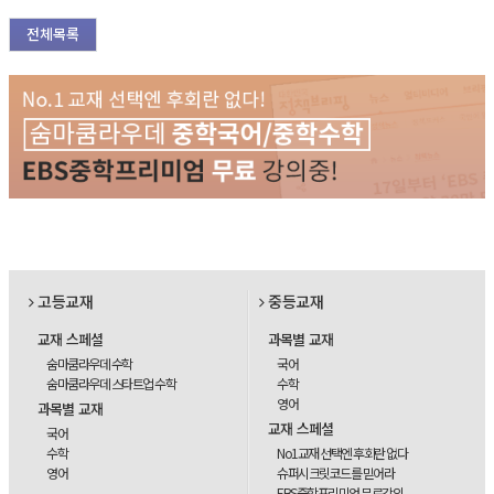
전체목록
고등교재
중등교재
교재 스페셜
과목별 교재
숨마쿰라우데 수학
국어
숨마쿰라우데 스타트업 수학
수학
영어
과목별 교재
교재 스페셜
국어
수학
No1교재 선택엔 후회란 없다
영어
슈퍼시크릿코드를 믿어라
EBS중학프리미엄 무료강의