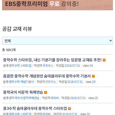
공감 교재 리뷰
총 9832개
중학수학 스타트업, 내신 기본기를 잡아주는 입문형 교재로 추천!
분류
중학수학 스타트업
|
작성자
굿초이스
|
작성일
2026/07/31
|
view
34
꼼꼼한 중학수학 개념완성 숨마쿰라우데 중학수학 기본서
분류
중학수학 개념기본서
|
작성자
굿초이스
|
작성일
2026/07/31
|
view
29
중학국어 비문학 독해연습
분류
중학국어 비문학독해연습
|
작성자
라희씨
|
작성일
2026/07/31
|
view
25
중3수학 숨마쿰라우데 중학수학 스타트업
분류
중학수학 스타트업
|
작성자
라희씨
|
작성일
2026/07/31
|
view
30