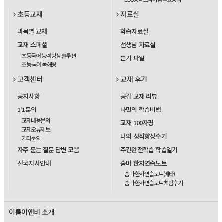
초등교재
자료실
과목별 교재
학습자료실
교재 스페셜
선생님 자료실
초등국어 능력 향상 솔루션
듣기 파일
초등 국어 독해왕
고객센터
교재 후기
공지사항
공감 교재 리뷰
1:1문의
나만의 학습비법
교재내용문의
교재 100자평
교재오류제보
나의 성적향상수기
기타문의
자주 묻는 질문 답변 모음
주간완전학습 학습일기
전국지사안내
숨마 한자연습노트
숨마 한자연습노트(베타)
숨마 한자연습노트 체험후기
이룸이앤비 소개