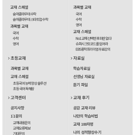
교재 스페셜
과목별 교재
숨마쿰라우데 수학
국어
숨마쿰라우데 스타트업 수학
수학
영어
과목별 교재
교재 스페셜
국어
수학
No1교재 선택엔 후회란 없다
영어
슈퍼시크릿코드를 믿어라
EBS중학프리미엄 무료강의
초등교재
자료실
과목별 교재
학습자료실
교재 스페셜
선생님 자료실
초등국어 능력 향상 솔루션
듣기 파일
초등 국어 독해왕
고객센터
교재 후기
공지사항
공감 교재 리뷰
1:1문의
나만의 학습비법
교재내용문의
교재 100자평
교재오류제보
나의 성적향상수기
기타문의