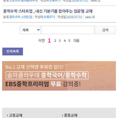
분류
고등수학 숨마쿰라우데
|
작성자
초록우기
|
작성일
2026/07/31
|
view
21
중학수학 스타트업 , 내신 기본기를 잡아주는 입문형 교재
분류
중학수학 스타트업
|
작성자
초록우기
|
작성일
2026/07/31
|
view
26
검색
1
이전
2
3
4
5
다음
전체목록
고등교재
중등교재