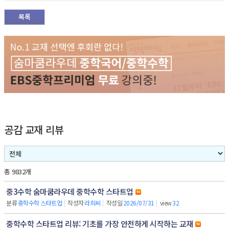
목록
공감 교재 리뷰
총 9832개
중3수학 숨마쿰라우데 중학수학 스타트업
분류
중학수학 스타트업
|
작성자
라희씨
|
작성일
2026/07/31
|
view
32
중학수학 스타트업 리뷰: 기초를 가장 안전하게 시작하는 교재