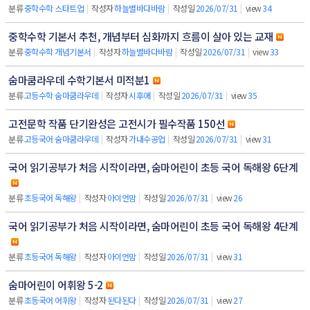
분류
중학수학 스타트업
|
작성자
하늘별바다바람
|
작성일
2026/07/31
|
view
34
중학수학 기본서 추천, 개념부터 심화까지 흐름이 살아 있는 교재
분류
중학수학 개념기본서
|
작성자
하늘별바다바람
|
작성일
2026/07/31
|
view
33
숨마쿰라우데 수학기본서 미적분1
분류
고등수학 숨마쿰라우데
|
작성자
시후애
|
작성일
2026/07/31
|
view
35
고전문학 작품 단기완성은 고전시가 필수작품 150선
분류
고등국어 숨마쿰라우데
|
작성자
가내수공업
|
작성일
2026/07/31
|
view
31
국어 읽기공부가 처음 시작이라면, 숨마어린이 초등 국어 독해왕 6단계
분류
초등국어 독해왕
|
작성자
아이언맘
|
작성일
2026/07/31
|
view
26
국어 읽기공부가 처음 시작이라면, 숨마어린이 초등 국어 독해왕 4단계
분류
초등국어 독해왕
|
작성자
아이언맘
|
작성일
2026/07/31
|
view
31
숨마어린이 어휘왕 5-2
분류
초등국어 어휘왕
|
작성자
된다된다
|
작성일
2026/07/31
|
view
27