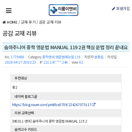
회원가입
HOME
/
교재 후기
/
공감 교재 리뷰
공감 교재 리뷰
숨마주니어 중학 영문법 MANUAL 119 2권 핵심 문법 정리 끝내요
No.
1779488
|
Category
중학영어 영문법매뉴얼 119
|
작성자
분홍립
|
작성일
2026-04-27 20:02:23
|
IP
221.147.***.246
|
view
62
추천대상
중2
네이버 블로그글
https://blog.naver.com/pinkfox0709/224267075117
리뷰 교재선택
[ME011-영어] 숨마주니어 중학 영문법 MANUAL 119 2
숨마고수 키워드