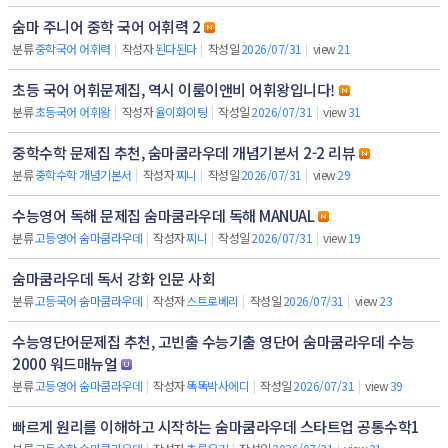
숨마 주니어 중학 국어 어휘력 2
분류
중학국어 어휘력
|
작성자
된다된다
|
작성일
2026/07/31
|
view
21
초등 국어 어휘문제집, 역시 이룸이앤비 어휘왕입니다!
분류
초등국어 어휘왕
|
작성자
율이화이팅
|
작성일
2026/07/31
|
view
31
중학수학 문제집 추천, 숨마쿰라우데 개념기본서 2-2 리뷰
분류
중학수학 개념기본서
|
작성자
찌니
|
작성일
2026/07/31
|
view
29
수능영어 독해 문제집 숨마쿰라우데 독해 MANUAL
분류
고등영어 숨마쿰라우데
|
작성자
찌니
|
작성일
2026/07/31
|
view
19
숨마쿰라우데 독서 강화 인문 사회
분류
고등국어 숨마쿰라우데
|
작성자
스트로베리
|
작성일
2026/07/31
|
view
23
수능영단어문제집 추천, 고빈출 수능기출 영단어 숨마쿰라우데 수능
2000 워드매뉴얼
분류
고등영어 숨마쿰라우데
|
작성자
똑똑박사에디
|
작성일
2026/07/31
|
view
39
빠르게 원리를 이해하고 시작하는 숨마쿰라우데 스타트업 공통수학1