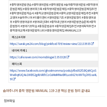
#중학영어문법연습 #중학영어문법 #중학영문법 #숨마중학영어문법 #중학영어
문법문제집 #중등영어워크북 #중학영어문법문제집 #중학영어문법문제집추천
#중학영어문법자습서 #중학교영어문법문제 #중학교영어문법문제집추천 #중학
교영어 #숨마주니어 #이룸이앤비 #영어문법기초 #영어문법정리 #중등영어공
부 #중학생영어공부 #영어내신대비 #중학내신영어 #영어문법연습문제 #중학
문법정리 #영어기초학습 #중등문법공부 #중학생문제집추천 #영어독학추천 #
중학영어교재 #영어문법마스터 #중등영어문제집 #MANUAL119
예스24 리뷰
https://sarak.yes24.com/blog/pinkfox0709/review-view/22133935
네이버 카페 1
https://cafe.naver.com/momsbloger/1353328
페이스북
https://www.facebook.com/ghostmomma/posts/pfbid02f1BQsNCjoS
WwBqKUQ4u1WBS2gAbVkfXCoGsMeiMNwBRLuo662YoWVTq2Vt1vaAL
9l
숨마주니어 중학 영문법 MANUAL 119 2권 핵심 문법 정리 끝내요
첨부파일