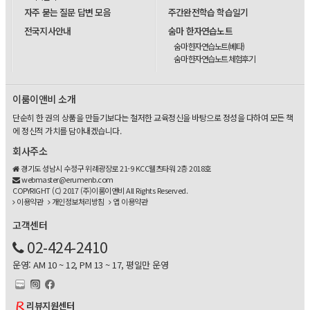
자주 묻는 질문 답변 모음
주간완전학습 학습일기
전국지사안내
숨마 한자연습노트
숨마 한자연습노트(베타)
숨마 한자연습노트 체험후기
이룸이앤비 소개
단순히 한 권의 상품을 만들기보다는 철저한 교육정신을 바탕으로 정성을 다하여 모든 책
에 정신적 가치를 담아내겠습니다.
회사주소
경기도 성남시 수정구 위례광장로 21-9 KCC웰츠타워 2층 2018호
webmaster@erumenb.com
COPYRIGHT (C) 2017 (주)이룸이앤비 All Rights Reserved.
이용약관
개인정보처리방침
앱 이용약관
고객센터
02-424-2410
운영: AM 10 ~ 12, PM 13 ~ 17, 평일만 운영
리뷰지원센터