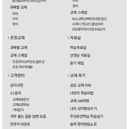
숨마쿰라우데 스타트업 수학
수학
영어
과목별 교재
교재 스페셜
국어
수학
No1교재 선택엔 후회란 없다
영어
슈퍼시크릿코드를 믿어라
EBS중학프리미엄 무료강의
초등교재
자료실
과목별 교재
학습자료실
교재 스페셜
선생님 자료실
초등국어 능력 향상 솔루션
듣기 파일
초등 국어 독해왕
고객센터
교재 후기
공지사항
공감 교재 리뷰
1:1문의
나만의 학습비법
교재내용문의
교재 100자평
교재오류제보
나의 성적향상수기
기타문의
자주 묻는 질문 답변 모음
주간완전학습 학습일기
전국지사안내
숨마 한자연습노트