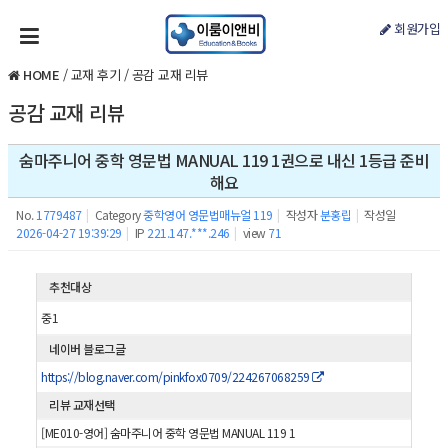
회원가입
HOME
/
교재 후기
/
공감 교재 리뷰
공감 교재 리뷰
숨마주니어 중학 영문법 MANUAL 119 1권으로 내신 1등급 준비
해요
No.
1779487
|
Category
중학영어 영문법매뉴얼 119
|
작성자
분홍립
|
작성일
2026-04-27 19:39:29
|
IP
221.147.***.246
|
view
71
추천대상
중1
네이버 블로그글
https://blog.naver.com/pinkfox0709/224267068259
리뷰 교재선택
[ME010-영어] 숨마주니어 중학 영문법 MANUAL 119 1