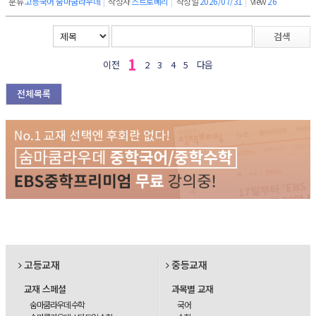
분류
고등국어 숨마쿰라우데
|
작성자
스트로베리
|
작성일
2026/07/31
|
view
26
검색
1
이전
2
3
4
5
다음
전체목록
고등교재
중등교재
교재 스페셜
과목별 교재
숨마쿰라우데 수학
국어