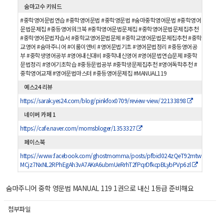
숨마고수 키워드
#중학영어문법연습 #중학영어문법 #중학영문법 #숨마중학영어문법 #중학영어
문법문제집 #중등영어워크북 #중학영어문법문제집 #중학영어문법문제집추천
#중학영어문법자습서 #중학교영어문법문제 #중학교영어문법문제집추천 #중학
교영어 #숨마주니어 #이룸이앤비 #영어문법기초 #영어문법정리 #중등영어공
부 #중학생영어공부 #영어내신대비 #중학내신영어 #영어문법연습문제 #중학
문법정리 #영어기초학습 #중등문법공부 #중학생문제집추천 #영어독학추천 #
중학영어교재 #영어문법마스터 #중등영어문제집 #MANUAL119
예스24 리뷰
https://sarak.yes24.com/blog/pinkfox0709/review-view/22133898
네이버 카페 1
https://cafe.naver.com/momsbloger/1353327
페이스북
https://www.facebook.com/ghostmomma/posts/pfbid024zQeT92mtw
MCjz7NxNL2RPhEgAh3vA7AKrA6ubmUeRrhT2fPqrDfkcpBLybPVp6zl
숨마주니어 중학 영문법 MANUAL 119 1권으로 내신 1등급 준비해요
첨부파일