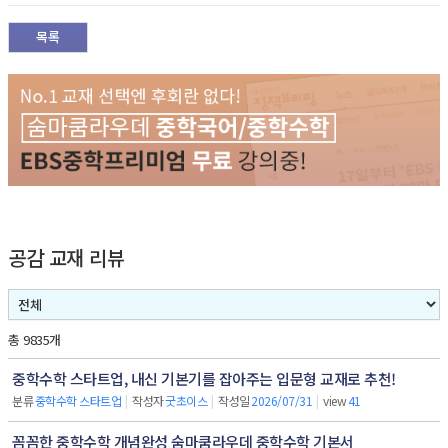
목록
공감 교재 리뷰
총 9835개
중학수학 스타트업, 내신 기본기를 잡아주는 입문형 교재로 추천!
분류
중학수학 스타트업
|
작성자
굿초이스
|
작성일
2026/07/31
|
view
41
꼼꼼한 중학수학 개념완성 숨마쿰라우데 중학수학 기본서