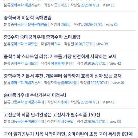
분류
중학수학 개념기본서
|
작성자
굿초이스
|
작성일
2026/07/31
|
view
35
중학국어 비문학 독해연습
분류
중학국어 비문학독해연습
|
작성자
라희씨
|
작성일
2026/07/31
|
view
35
중3수학 숨마쿰라우데 중학수학 스타트업
분류
중학수학 스타트업
|
작성자
라희씨
|
작성일
2026/07/31
|
view
39
중학수학 스타트업 리뷰: 기초를 가장 안전하게 시작하는 교재
분류
중학수학 스타트업
|
작성자
하늘별바다바람
|
작성일
2026/07/31
|
view
42
중학수학 기본서 추천, 개념부터 심화까지 흐름이 살아 있는 교재
분류
중학수학 개념기본서
|
작성자
하늘별바다바람
|
작성일
2026/07/31
|
view
40
숨마쿰라우데 수학기본서 미적분1
분류
고등수학 숨마쿰라우데
|
작성자
시후애
|
작성일
2026/07/31
|
view
46
고전문학 작품 단기완성은 고전시가 필수작품 150선
분류
고등국어 숨마쿰라우데
|
작성자
가내수공업
|
작성일
2026/07/31
|
view
33
국어 읽기공부가 처음 시작이라면, 숨마어린이 초등 국어 독해왕 6단계