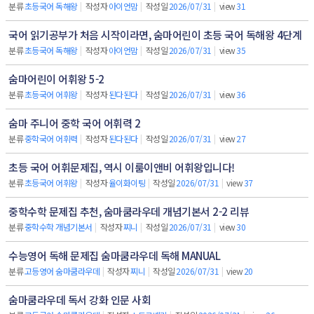
분류
초등국어 독해왕
|
작성자
아이언맘
|
작성일
2026/07/31
|
view
31
국어 읽기공부가 처음 시작이라면, 숨마어린이 초등 국어 독해왕 4단계
분류
초등국어 독해왕
|
작성자
아이언맘
|
작성일
2026/07/31
|
view
35
숨마어린이 어휘왕 5-2
분류
초등국어 어휘왕
|
작성자
된다된다
|
작성일
2026/07/31
|
view
36
숨마 주니어 중학 국어 어휘력 2
분류
중학국어 어휘력
|
작성자
된다된다
|
작성일
2026/07/31
|
view
27
초등 국어 어휘문제집, 역시 이룸이앤비 어휘왕입니다!
분류
초등국어 어휘왕
|
작성자
율이화이팅
|
작성일
2026/07/31
|
view
37
중학수학 문제집 추천, 숨마쿰라우데 개념기본서 2-2 리뷰
분류
중학수학 개념기본서
|
작성자
찌니
|
작성일
2026/07/31
|
view
30
수능영어 독해 문제집 숨마쿰라우데 독해 MANUAL
분류
고등영어 숨마쿰라우데
|
작성자
찌니
|
작성일
2026/07/31
|
view
20
숨마쿰라우데 독서 강화 인문 사회