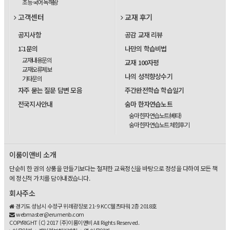
초등 국어 독해왕
고객센터
교재 후기
공지사항
공감 교재 리뷰
1:1문의
나만의 학습비법
교재내용문의
교재 100자평
교재오류제보
나의 성적향상수기
기타문의
자주 묻는 질문 답변 모음
주간완전학습 학습일기
전국지사안내
숨마 한자연습노트
숨마 한자연습노트(베타)
숨마 한자연습노트 체험후기
이룸이앤비 소개
단순히 한 권의 상품을 만들기보다는 철저한 교육정신을 바탕으로 정성을 다하여 모든 책
에 정신적 가치를 담아내겠습니다.
회사주소
경기도 성남시 수정구 위례광장로 21-9 KCC웰츠타워 2층 2018호
webmaster@erumenb.com
COPYRIGHT (C) 2017 (주)이룸이앤비 All Rights Reserved.