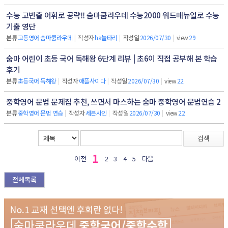
수능 고빈출 어휘로 공략!! 숨마쿰라우데 수능2000 워드매뉴얼로 수능
기출 영단
분류
고등영어 숨마쿰라우데
|
작성자
ha눌타리
|
작성일
2026/07/30
|
view
29
숨마 어린이 초등 국어 독해왕 6단계 리뷰 | 초6이 직접 공부해 본 학습
후기
분류
초등국어 독해왕
|
작성자
애플사이다
|
작성일
2026/07/30
|
view
22
중학영어 문법 문제집 추천, 쓰면서 마스하는 숨마 중학영어 문법연습 2
분류
중학영어 문법 연습
|
작성자
세븐사인
|
작성일
2026/07/30
|
view
22
검색
1
이전
2
3
4
5
다음
전체목록