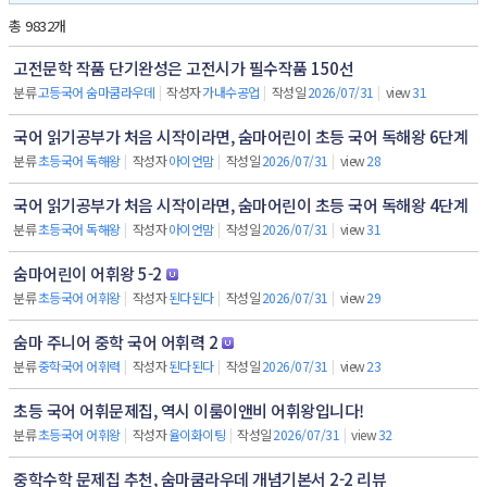
총 9832개
고전문학 작품 단기완성은 고전시가 필수작품 150선
분류
고등국어 숨마쿰라우데
|
작성자
가내수공업
|
작성일
2026/07/31
|
view
31
국어 읽기공부가 처음 시작이라면, 숨마어린이 초등 국어 독해왕 6단계
분류
초등국어 독해왕
|
작성자
아이언맘
|
작성일
2026/07/31
|
view
28
국어 읽기공부가 처음 시작이라면, 숨마어린이 초등 국어 독해왕 4단계
분류
초등국어 독해왕
|
작성자
아이언맘
|
작성일
2026/07/31
|
view
31
숨마어린이 어휘왕 5-2
분류
초등국어 어휘왕
|
작성자
된다된다
|
작성일
2026/07/31
|
view
29
숨마 주니어 중학 국어 어휘력 2
분류
중학국어 어휘력
|
작성자
된다된다
|
작성일
2026/07/31
|
view
23
초등 국어 어휘문제집, 역시 이룸이앤비 어휘왕입니다!
분류
초등국어 어휘왕
|
작성자
율이화이팅
|
작성일
2026/07/31
|
view
32
중학수학 문제집 추천, 숨마쿰라우데 개념기본서 2-2 리뷰