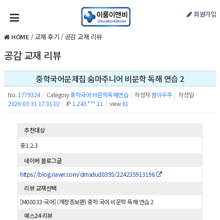
회원가입
HOME
/
교재 후기
/
공감 교재 리뷰
공감 교재 리뷰
중학국어문제집 숨마주니어 비문학 독해 연습 2
No.
1779324
|
Category
중학국어 비문학독해연습
|
작성자
쁨이우주
|
작성일
2026-03-31 17:31:02
|
IP
1.243.***.11
|
view
61
추천대상
중1.2.3
네이버 블로그글
https://blog.naver.com/dmsdud0395/224235913196
리뷰 교재선택
[M00033-국어] (개정증보판) 중학 국어 비문학 독해 연습 2
예스24 리뷰