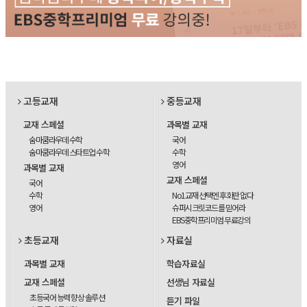
고등교재
중등교재
교재 스페셜
과목별 교재
숨마쿰라우데 수학
국어
숨마쿰라우데 스타트업 수학
수학
영어
과목별 교재
교재 스페셜
국어
수학
No1교재 선택엔 후회란 없다
영어
슈퍼시크릿코드를 믿어라
EBS중학프리미엄 무료강의
초등교재
자료실
과목별 교재
학습자료실
교재 스페셜
선생님 자료실
초등국어 능력 향상 솔루션
듣기 파일