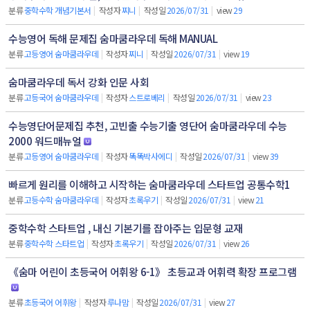
분류
중학수학 개념기본서
|
작성자
찌니
|
작성일
2026/07/31
|
view
29
수능영어 독해 문제집 숨마쿰라우데 독해 MANUAL
분류
고등영어 숨마쿰라우데
|
작성자
찌니
|
작성일
2026/07/31
|
view
19
숨마쿰라우데 독서 강화 인문 사회
분류
고등국어 숨마쿰라우데
|
작성자
스트로베리
|
작성일
2026/07/31
|
view
23
수능영단어문제집 추천, 고빈출 수능기출 영단어 숨마쿰라우데 수능
2000 워드매뉴얼
분류
고등영어 숨마쿰라우데
|
작성자
똑똑박사에디
|
작성일
2026/07/31
|
view
39
빠르게 원리를 이해하고 시작하는 숨마쿰라우데 스타트업 공통수학1
분류
고등수학 숨마쿰라우데
|
작성자
초록우기
|
작성일
2026/07/31
|
view
21
중학수학 스타트업 , 내신 기본기를 잡아주는 입문형 교재
분류
중학수학 스타트업
|
작성자
초록우기
|
작성일
2026/07/31
|
view
26
《숨마 어린이 초등국어 어휘왕 6-1》 초등교과 어휘력 확장 프로그램
분류
초등국어 어휘왕
|
작성자
루나맘
|
작성일
2026/07/31
|
view
27