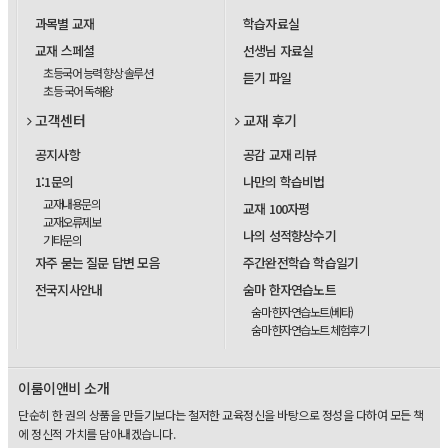
과목별 교재
학습자료실
교재 스페셜
선생님 자료실
초등국어 능력 향상 솔루션
듣기 파일
초등 국어 독해왕
고객센터
교재 후기
공지사항
공감 교재 리뷰
1:1문의
나만의 학습비법
교재내용문의
교재 100자평
교재오류제보
나의 성적향상수기
기타문의
자주 묻는 질문 답변 모음
주간완전학습 학습일기
전국지사안내
숨마 한자연습노트
숨마 한자연습노트(베타)
숨마 한자연습노트 체험후기
이룸이앤비 소개
단순히 한 권의 상품을 만들기보다는 철저한 교육정신을 바탕으로 정성을 다하여 모든 책
에 정신적 가치를 담아내겠습니다.