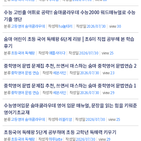
수능 고빈출 어휘로 공략!! 숨마쿰라우데 수능2000 워드매뉴얼로 수능
기출 영단
분류
고등영어 숨마쿰라우데
|
작성자
ha눌타리
|
작성일
2026/07/30
|
view
30
숨마 어린이 초등 국어 독해왕 6단계 리뷰 | 초6이 직접 공부해 본 학습
후기
분류
초등국어 독해왕
|
작성자
애플사이다
|
작성일
2026/07/30
|
view
25
중학영어 문법 문제집 추천, 쓰면서 마스하는 숨마 중학영어 문법연습 2
분류
중학영어 문법 연습
|
작성자
세븐사인
|
작성일
2026/07/30
|
view
23
중학영어 문법 문제집 추천, 쓰면서 마스하는 숨마 중학영어 문법연습 1
분류
중학영어 문법 연습
|
작성자
세븐사인
|
작성일
2026/07/30
|
view
29
수능영어입문 숨마쿰라우데 영어 입문 매뉴얼, 문장을 읽는 힘을 키워준
영어기초교재
분류
고등영어 숨마쿰라우데
|
작성자
러블리얌
|
작성일
2026/07/30
|
view
25
초등국어 독해왕 5단계 공부하며 초등 고학년 독해력 키우기
분류
초등국어 독해왕
|
작성자
하루latte
|
작성일
2026/07/30
|
view
29