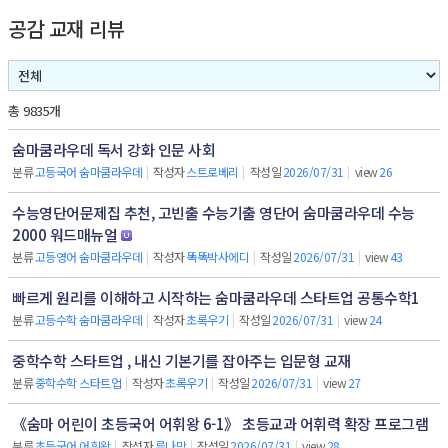
공감 교재 리뷰
총 9835개
숨마쿰라우데 독서 강화 인문 사회
분류
고등국어 숨마쿰라우데
|
작성자
스트로베리
|
작성일
2026/07/31
|
view
26
수능영단어문제집 추천, 고빈출 수능기출 영단어 숨마쿰라우데 수능
2000 워드매뉴얼
분류
고등영어 숨마쿰라우데
|
작성자
똑똑박사에디
|
작성일
2026/07/31
|
view
43
빠르게 원리를 이해하고 시작하는 숨마쿰라우데 스타트업 공통수학1
분류
고등수학 숨마쿰라우데
|
작성자
초록우기
|
작성일
2026/07/31
|
view
24
중학수학 스타트업 , 내신 기본기를 잡아주는 입문형 교재
분류
중학수학 스타트업
|
작성자
초록우기
|
작성일
2026/07/31
|
view
27
《숨마 어린이 초등국어 어휘왕 6-1》 초등교과 어휘력 확장 프로그램
분류
초등국어 어휘왕
|
작성자
루나맘
|
작성일
2026/07/31
|
view
28