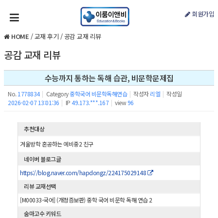
회원가입
HOME
/
교재 후기
/
공감 교재 리뷰
공감 교재 리뷰
수능까지 통하는 독해 습관, 비문학문제집
No.
1778834
|
Category
중학국어 비문학독해연습
|
작성자
리엘
|
작성일
2026-02-07 13:01:36
|
IP
49.173.***.167
|
view
96
추천대상
겨울방학 혼공하는 예비중2 친구
네이버 블로그글
https://blog.naver.com/hapdongz/224175029148
리뷰 교재선택
[M00033-국어] (개정증보판) 중학 국어 비문학 독해 연습 2
숨마고수 키워드