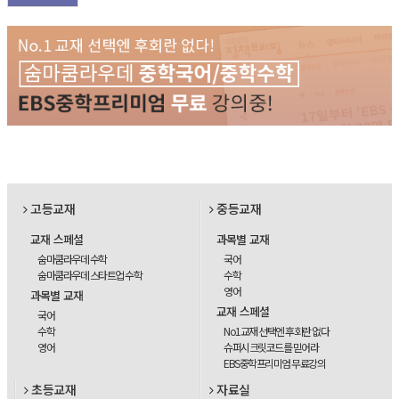
고등교재
중등교재
교재 스페셜
과목별 교재
숨마쿰라우데 수학
국어
숨마쿰라우데 스타트업 수학
수학
영어
과목별 교재
교재 스페셜
국어
수학
No1교재 선택엔 후회란 없다
영어
슈퍼시크릿코드를 믿어라
EBS중학프리미엄 무료강의
초등교재
자료실