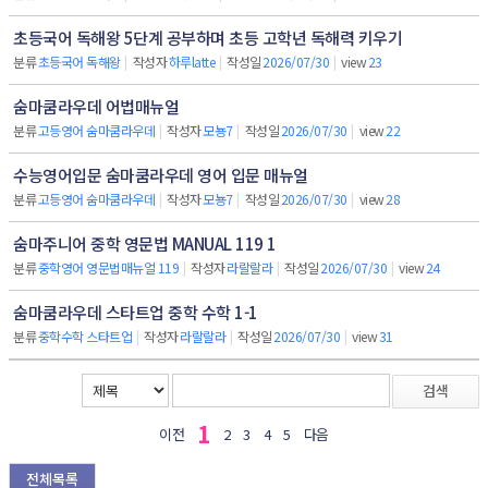
초등국어 독해왕 5단계 공부하며 초등 고학년 독해력 키우기
분류
초등국어 독해왕
|
작성자
하루latte
|
작성일
2026/07/30
|
view
23
숨마쿰라우데 어법매뉴얼
분류
고등영어 숨마쿰라우데
|
작성자
모뇽7
|
작성일
2026/07/30
|
view
22
수능영어입문 숨마쿰라우데 영어 입문 매뉴얼
분류
고등영어 숨마쿰라우데
|
작성자
모뇽7
|
작성일
2026/07/30
|
view
28
숨마주니어 중학 영문법 MANUAL 119 1
분류
중학영어 영문법매뉴얼 119
|
작성자
라랄랄라
|
작성일
2026/07/30
|
view
24
숨마쿰라우데 스타트업 중학 수학 1-1
분류
중학수학 스타트업
|
작성자
라랄랄라
|
작성일
2026/07/30
|
view
31
검색
1
이전
2
3
4
5
다음
전체목록