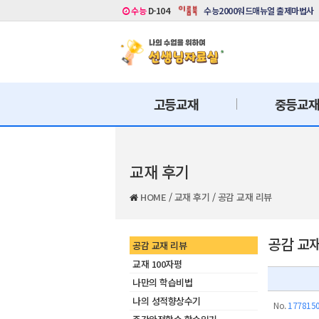
수능
D-104
수능2000워드매뉴얼 출제마법사
고등교재
중등교
교재 후기
HOME
/
교재 후기
/
공감 교재 리뷰
공감 교
공감 교재 리뷰
교재 100자평
나만의 학습비법
나의 성적향상수기
No.
177815