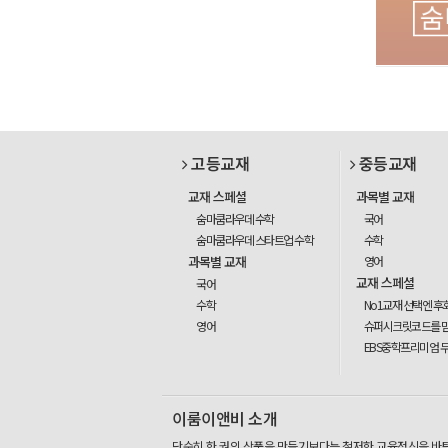
고등교재
중등교재
교재 스페셜
과목별 교재
숨마쿰라우데 수학
국어
숨마쿰라우데 스타트업 수학
수학
과목별 교재
영어
교재 스페셜
국어
수학
No1교재 선택엔 후
영어
슈퍼시크릿코드를 
EBS중학프리미엄 
이룸이앤비 소개
단순히 한 권의 상품을 만들기보다는 철저한 교육정신을 바