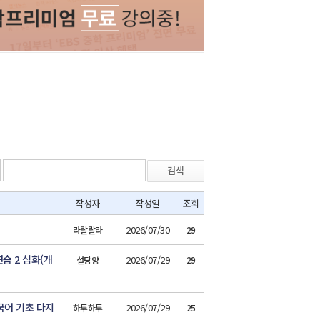
검색
작성자
작성일
조회
2026/07/30
라랄랄라
29
습 2 심화(개
2026/07/29
설탕양
29
국어 기초 다지
2026/07/29
하투하투
25