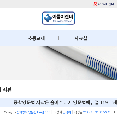
리뷰지원센터
재
초등교재
자료실
재 리뷰
중학영문법 시작은 숨마주니어 영문법매뉴얼 119 교재
0
|
Category
중학영어 영문법매뉴얼 119
|
작성자
반짝이
|
작성일
2025-11-30 23:59:43
|
IP