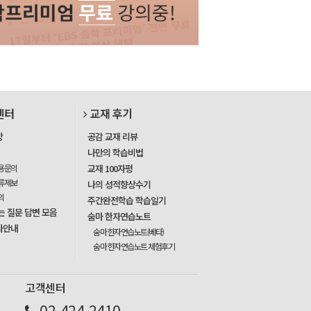
센터
교재 후기
항
공감 교재 리뷰
나만의 학습비법
용문의
교재 100자평
류제보
나의 성적향상수기
의
주간완전학습 학습일기
는 질문 답변 모음
숨마 한자연습노트
사안내
숨마 한자연습노트(베타)
숨마 한자연습노트 체험후기
고객센터
02-424-2410