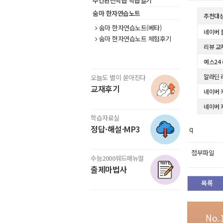
주간완전학습 학습일기
숨마 한자연습노트
추천대
숨마 한자연습노트(베타)
네이버 
숨마 한자연습노트 체험후기
리뷰 교
예스24
알라딘 
오늘도 별이 쏟아진다
교재후기
네이버 
네이버 
학습자료실
정답·해설·MP3
q
첨부파일
수능2000워드매뉴얼
출제마법사
목록