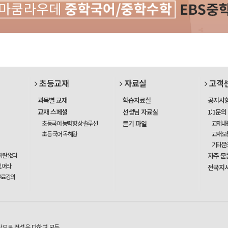
초등교재
자료실
고객
과목별 교재
학습자료실
공지사
교재 스페셜
선생님 자료실
1:1문의
초등국어 능력 향상 솔루션
듣기 파일
교재내
초등 국어 독해왕
교재오
기타문
회란 없다
자주 묻
믿어라
전국지
무료강의
탕으로 정성을 다하여 모든