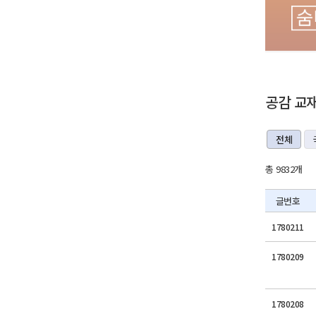
공감 교
전체
총 9832개
글번호
1780211
1780209
1780208