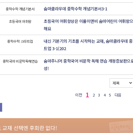
숨마쿰라우데 중학수학 개념기본서3-1
중학수학 개념기본서
초등국어 어휘향상은 이룸이앤비 숨마어린이 어휘왕으
초등국어 어휘왕
해요
내신 기본기의 기초를 시작하는 교재, 숨마쿰라우데 
중학수학 스타트업
트업 3-1(202
숨마주니어 중학국어 비문학 독해 연습 개정증보판으로
중학국어 비문학독해연습
성!
1
이전
2
3
4
5
다음