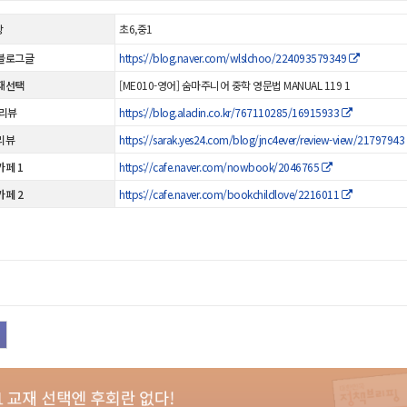
상
초6,중1
블로그글
https://blog.naver.com/wlslchoo/224093579349
재선택
[ME010-영어] 숨마주니어 중학 영문법 MANUAL 119 1
 리뷰
https://blog.aladin.co.kr/767110285/16915933
리뷰
https://sarak.yes24.com/blog/jnc4ever/review-view/21797943
카페 1
https://cafe.naver.com/nowbook/2046765
카페 2
https://cafe.naver.com/bookchildlove/2216011