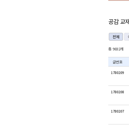
공감 교
전체
총 9832개
글번호
1780209
1780208
1780207