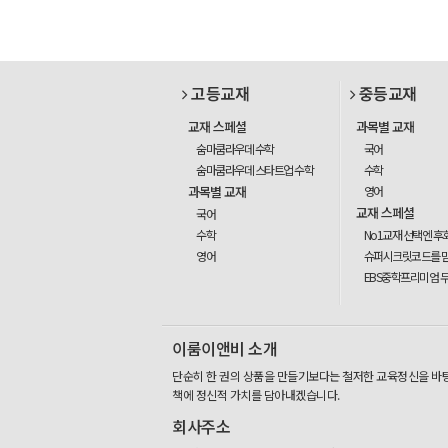
고등교재
중등교재
교재 스페셜
과목별 교재
숨마쿰라우데 수학
국어
숨마쿰라우데 스타트업 수학
수학
과목별 교재
영어
교재 스페셜
국어
수학
No1교재 선택엔 후
영어
슈퍼시크릿코드를 
EBS중학프리미엄 
이룸이앤비 소개
단순히 한 권의 상품을 만들기보다는 철저한 교육정신을 바
책에 정신적 가치를 담아내겠습니다.
회사주소