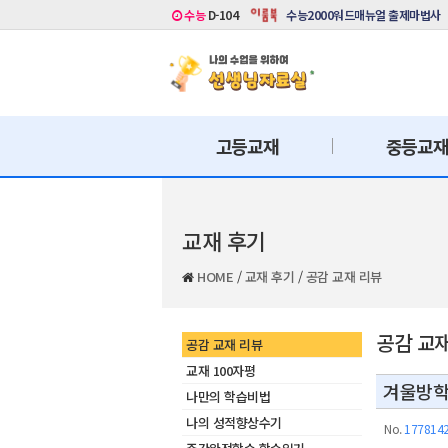
수능
D-104
수능2000워드매뉴얼 출제마법사
고등교재
중등교
교재 후기
HOME
/
교재 후기
/
공감 교재 리뷰
공감 교
공감 교재 리뷰
교재 100자평
겨울방학
나만의 학습비법
나의 성적향상수기
No.
177814