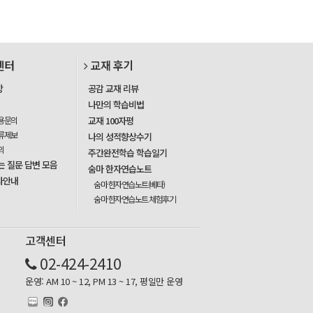
센터
교재 후기
항
공감 교재 리뷰
나만의 학습비법
용문의
교재 100자평
류제보
나의 성적향상수기
의
주간완전학습 학습일기
는 질문 답변 모음
숨마 한자연습노트
사안내
숨마 한자연습노트(베타)
숨마 한자연습노트 체험후기
고객센터
02-424-2410
운영: AM 10 ~ 12, PM 13 ~ 17, 평일만 운영