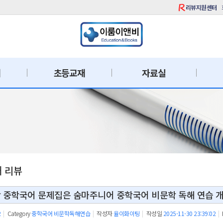
리뷰지원센터
재
초등교재
자료실
재 리뷰
 중학국어 문제집은 숨마주니어 중학국어 비문학 독해 연습 개
2
|
Category
중학국어 비문학독해연습
|
작성자
율이화이팅
|
작성일
2025-11-30 23:39:02
|