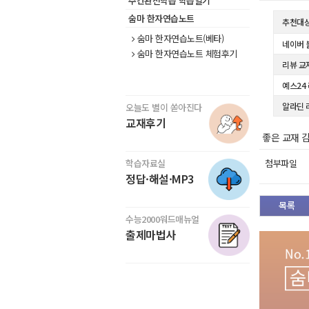
주간완전학습 학습일기
숨마 한자연습노트
추천대
숨마 한자연습노트(베타)
네이버 
숨마 한자연습노트 체험후기
리뷰 교
예스24
알라딘 
오늘도 별이 쏟아진다
교재후기
좋은 교재 
학습자료실
첨부파일
정답·해설·MP3
목록
수능2000워드매뉴얼
출제마법사