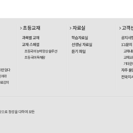
초등교재
자료실
고객
과목별 교재
학습자료실
공지사
교재 스페셜
선생님 자료실
1:1문의
초등국어 능력 향상 솔루션
듣기 파일
교재내
초등 국어 독해왕
교재오
기타문
회란 없다
자주 묻
믿어라
전국지
무료강의
탕으로 정성을 다하여 모든