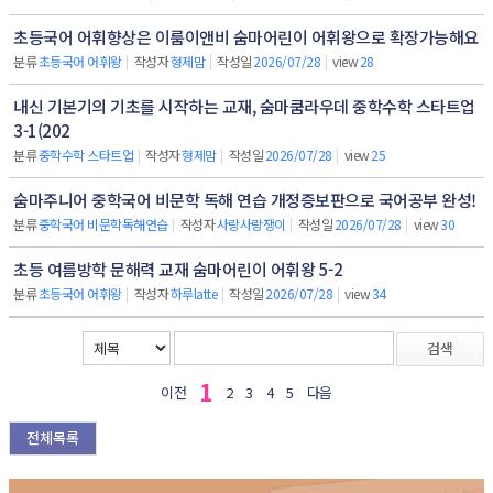
초등국어 어휘향상은 이룸이앤비 숨마어린이 어휘왕으로 확장가능해요
분류
초등국어 어휘왕
|
작성자
형제맘
|
작성일
2026/07/28
|
view
28
내신 기본기의 기초를 시작하는 교재, 숨마쿰라우데 중학수학 스타트업
3-1(202
분류
중학수학 스타트업
|
작성자
형제맘
|
작성일
2026/07/28
|
view
25
숨마주니어 중학국어 비문학 독해 연습 개정증보판으로 국어공부 완성!
분류
중학국어 비문학독해연습
|
작성자
사랑사랑쟁이
|
작성일
2026/07/28
|
view
30
초등 여름방학 문해력 교재 숨마어린이 어휘왕 5-2
분류
초등국어 어휘왕
|
작성자
하루latte
|
작성일
2026/07/28
|
view
34
검색
1
이전
2
3
4
5
다음
전체목록