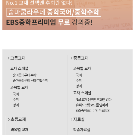
고등교재
중등교재
교재 스페셜
과목별 교재
숨마쿰라우데 수학
국어
숨마쿰라우데 스타트업 수학
수학
영어
과목별 교재
교재 스페셜
국어
수학
No1교재 선택엔 후회란 없다
영어
슈퍼시크릿코드를 믿어라
EBS중학프리미엄 무료강의
초등교재
자료실
과목별 교재
학습자료실