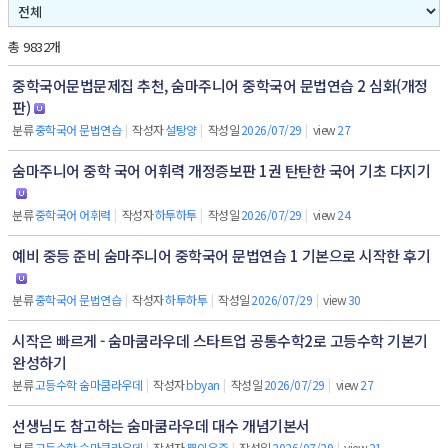
총 9832개
중학국어문법문제집 추천, 숨마주니어 중학국어 문법연습 2 심화(개정
판)
분류
중학국어 문법연습
|
작성자
설탕양
|
작성일
2026/07/29
|
view
27
숨마주니어 중학 국어 어휘력 개정증보판 1권 탄탄한 국어 기초 다지기
분류
중학국어 어휘력
|
작성자
하투하투
|
작성일
2026/07/29
|
view
24
예비 중등 준비 숨마주니어 중학국어 문법연습 1 기본으로 시작한 후기
분류
중학국어 문법연습
|
작성자
하투하투
|
작성일
2026/07/29
|
view
30
시작은 빠르게 - 숨마쿰라우데 스타트업 공통수학2로 고등수학 기본기
완성하기
분류
고등수학 숨마쿰라우데
|
작성자
bbyan
|
작성일
2026/07/29
|
view
27
선생님도 참고하는 숨마쿰라우데 대수 개념기본서
분류
고등수학 숨마쿰라우데
|
작성자
쁨이우주
|
작성일
2026/07/29
|
view
21