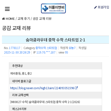
회원가입
HOME
/
교재 후기
/
공감 교재 리뷰
공감 교재 리뷰
숨마쿰라우데 중학 수학 스타트업 2-1
No.
1778117
|
Category
중학수학 스타트업
|
작성자
모뇽7
|
작성일
2025-11-30 20:26:29
|
IP
119.70.***.187
|
view
95
추천대상
예비중등, 중1, 중2
네이버 블로그글
https://blog.naver.com/high13aim/224093351596
리뷰 교재선택
[M00027-수학] 숨마쿰라우데 스타트업 중학 수학 2-1(2026)
예스24 리뷰