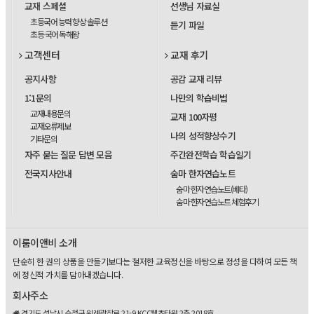
교재 스페셜
선생님 자료실
초등국어 능력 향상 솔루션
듣기 파일
초등 국어 독해왕
고객센터
교재 후기
공지사항
공감 교재 리뷰
1:1문의
나만의 학습비법
교재내용문의
교재 100자평
교재오류제보
나의 성적향상수기
기타문의
자주 묻는 질문 답변 모음
주간완전학습 학습일기
전국지사안내
숨마 한자연습노트
숨마 한자연습노트(베타)
숨마 한자연습노트 체험후기
이룸이앤비 소개
단순히 한 권의 상품을 만들기보다는 철저한 교육정신을 바탕으로 정성을 다하여 모든 책
에 정신적 가치를 담아내겠습니다.
회사주소
경기도 성남시 수정구 위례광장로 21-9 KCC웰츠타워 2층 2018호