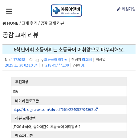
회원가입
HOME
/
교재 후기
/
공감 교재 리뷰
공감 교재 리뷰
6학년어휘 초등어휘는 초등국어 어휘왕으로 마무리해요.
No.
1778098
|
Category
초등국어 어휘왕
|
작성자
라희씨
|
작성일
2025-11-30 02:19:34
|
IP
218.49.***.100
|
view
91
추천대상
초6
네이버 블로그글
https://blog.naver.com/alsrud7665/224092704362
리뷰 교재선택
[EK014-국어] 숨마어린이 초등 국어 어휘왕 6-2
예스24 리뷰