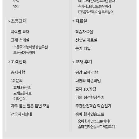
수학
No1교재 선택엔 후회란 없다
영어
슈퍼시크릿코드를 믿어라
EBS중학프리미엄 무료강의
초등교재
자료실
과목별 교재
학습자료실
교재 스페셜
선생님 자료실
초등국어 능력 향상 솔루션
듣기 파일
초등 국어 독해왕
고객센터
교재 후기
공지사항
공감 교재 리뷰
1:1문의
나만의 학습비법
교재내용문의
교재 100자평
교재오류제보
나의 성적향상수기
기타문의
자주 묻는 질문 답변 모음
주간완전학습 학습일기
전국지사안내
숨마 한자연습노트
숨마 한자연습노트(베타)
숨마 한자연습노트 체험후기