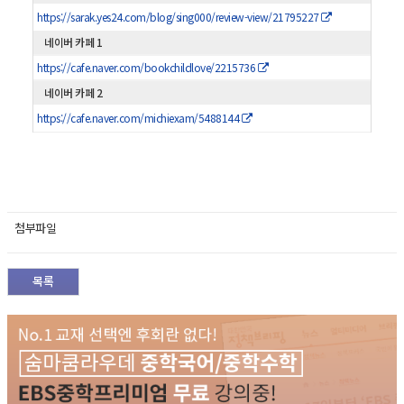
https://sarak.yes24.com/blog/sing000/review-view/21795227
네이버 카페 1
https://cafe.naver.com/bookchildlove/2215736
네이버 카페 2
https://cafe.naver.com/michiexam/5488144
첨부파일
목록