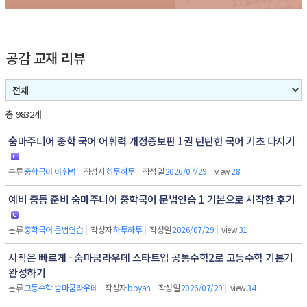
공감 교재 리뷰
총 9832개
숨마주니어 중학 국어 어휘력 개정증보판 1권 탄탄한 국어 기초 다지기
분류
중학국어 어휘력
|
작성자
하투하투
|
작성일
2026/07/29
|
view
28
예비 중등 준비 숨마주니어 중학국어 문법연습 1 기본으로 시작한 후기
분류
중학국어 문법연습
|
작성자
하투하투
|
작성일
2026/07/29
|
view
31
시작은 빠르게 - 숨마쿰라우데 스타트업 공통수학2로 고등수학 기본기
완성하기
분류
고등수학 숨마쿰라우데
|
작성자
bbyan
|
작성일
2026/07/29
|
view
34