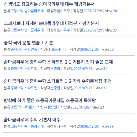
선생님도 참고하는 숨마쿰라우데 대수 개념기본서
분류
고등수학 숨마쿰라우데
|
작성자
쁨이우주
|
작성일
2026/07/29
|
view
24
교과서보다 자세한 숨마쿰라우데 미적분 개념기본서
분류
고등수학 숨마쿰라우데
|
작성자
쁨이우주
|
작성일
2026/07/29
|
view
29
중학 국어 문법 연습 1 기본
분류
중학국어 문법연습
|
작성자
애플사이다
|
작성일
2026/07/29
|
view
23
숨마쿰라우데 중학수학 스타트업 2-1 기본기 잡기 좋은 교재
분류
중학수학 스타트업
|
작성자
분홍립
|
작성일
2026/07/29
|
view
31
숨마쿰라우데 중학수학 스타트업 1-2 기하 수학문제집 추천
분류
중학수학 스타트업
|
작성자
분홍립
|
작성일
2026/07/29
|
view
31
방학때 하기 좋은 초등국어문제집 초등국어 독해왕
분류
초등국어 독해왕
|
작성자
셀창원
|
작성일
2026/07/28
|
view
23
숨마쿰라우데 수학 기본서 대수
분류
고등수학 숨마쿰라우데
|
작성자
시금치
|
작성일
2026/07/28
|
view
39