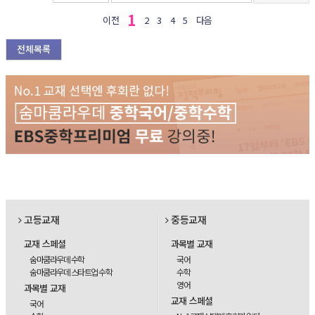
1
이전
2
3
4
5
다음
전체목록
고등교재
중등교재
교재 스페셜
과목별 교재
숨마쿰라우데 수학
국어
숨마쿰라우데 스타트업 수학
수학
영어
과목별 교재
교재 스페셜
국어