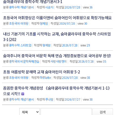
숨마쿰라우데 중학수학 개념기본서3-1
분류
중학수학 개념기본서
|
작성자
시금치
|
작성일
2026/07/28
|
view
36
초등국어 어휘향상은 이룸이앤비 숨마어린이 어휘왕으로 확장가능해요
분류
초등국어 어휘왕
|
작성자
형제맘
|
작성일
2026/07/28
|
view
30
내신 기본기의 기초를 시작하는 교재, 숨마쿰라우데 중학수학 스타트업
3-1(202
분류
중학수학 스타트업
|
작성자
형제맘
|
작성일
2026/07/28
|
view
29
숨마주니어 중학국어 비문학 독해 연습 개정증보판으로 국어공부 완성!
분류
중학국어 비문학독해연습
|
작성자
사랑사랑쟁이
|
작성일
2026/07/28
|
view
35
초등 여름방학 문해력 교재 숨마어린이 어휘왕 5-2
분류
초등국어 어휘왕
|
작성자
하루latte
|
작성일
2026/07/28
|
view
38
꼼꼼한 중학수학 개념완성 《숨마쿰라우데 중학수학 개념기본서 1-1》
으로 시작!!
분류
중학수학 개념기본서
|
작성자
루나맘
|
작성일
2026/07/27
|
view
38
검색