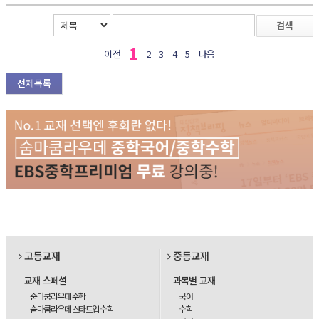
검색
1
이전
2
3
4
5
다음
전체목록
고등교재
중등교재
교재 스페셜
과목별 교재
숨마쿰라우데 수학
국어
숨마쿰라우데 스타트업 수학
수학