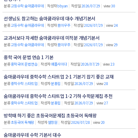
분류
고등수학 숨마쿰라우데
|
작성자
bbyan
|
작성일
2026/07/29
|
view
30
선생님도 참고하는 숨마쿰라우데 대수 개념기본서
분류
고등수학 숨마쿰라우데
|
작성자
쁨이우주
|
작성일
2026/07/29
|
view
24
교과서보다 자세한 숨마쿰라우데 미적분 개념기본서
분류
고등수학 숨마쿰라우데
|
작성자
쁨이우주
|
작성일
2026/07/29
|
view
29
중학 국어 문법 연습 1 기본
분류
중학국어 문법연습
|
작성자
애플사이다
|
작성일
2026/07/29
|
view
23
숨마쿰라우데 중학수학 스타트업 2-1 기본기 잡기 좋은 교재
분류
중학수학 스타트업
|
작성자
분홍립
|
작성일
2026/07/29
|
view
28
숨마쿰라우데 중학수학 스타트업 1-2 기하 수학문제집 추천
분류
중학수학 스타트업
|
작성자
분홍립
|
작성일
2026/07/29
|
view
27
방학때 하기 좋은 초등국어문제집 초등국어 독해왕
분류
초등국어 독해왕
|
작성자
셀창원
|
작성일
2026/07/28
|
view
20
숨마쿰라우데 수학 기본서 대수