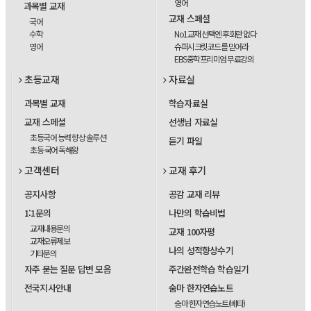
영어
과목별 교재
교재 스페셜
국어
수학
No1교재 선택엔 후회란 없다
영어
슈퍼시크릿코드를 믿어라
EBS중학프리미엄 무료강의
초등교재
자료실
과목별 교재
학습자료실
교재 스페셜
선생님 자료실
초등국어 능력 향상 솔루션
듣기 파일
초등 국어 독해왕
고객센터
교재 후기
공지사항
공감 교재 리뷰
1:1문의
나만의 학습비법
교재내용문의
교재 100자평
교재오류제보
나의 성적향상수기
기타문의
자주 묻는 질문 답변 모음
주간완전학습 학습일기
전국지사안내
숨마 한자연습노트
숨마 한자연습노트(베타)