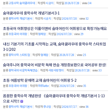
분류
고등수학 숨마쿰라우데
|
작성자
시금치
|
작성일
2026/07/28
|
view
34
숨마쿰라우데 중학수학 개념기본서3-1
분류
중학수학 개념기본서
|
작성자
시금치
|
작성일
2026/07/28
|
view
32
초등국어 어휘향상은 이룸이앤비 숨마어린이 어휘왕으로 확장가능해요
분류
초등국어 어휘왕
|
작성자
형제맘
|
작성일
2026/07/28
|
view
29
내신 기본기의 기초를 시작하는 교재, 숨마쿰라우데 중학수학 스타트업
3-1(202
분류
중학수학 스타트업
|
작성자
형제맘
|
작성일
2026/07/28
|
view
25
숨마주니어 중학국어 비문학 독해 연습 개정증보판으로 국어공부 완성!
분류
중학국어 비문학독해연습
|
작성자
사랑사랑쟁이
|
작성일
2026/07/28
|
view
33
초등 여름방학 문해력 교재 숨마어린이 어휘왕 5-2
분류
초등국어 어휘왕
|
작성자
하루latte
|
작성일
2026/07/28
|
view
35
꼼꼼한 중학수학 개념완성 《숨마쿰라우데 중학수학 개념기본서 1-1》
으로 시작!!
분류
중학수학 개념기본서
|
작성자
루나맘
|
작성일
2026/07/27
|
view
36