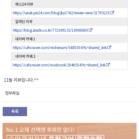
예스24 리뷰
https://sarak.yes24.com/blog/jky2742/review-view/21793215
알라딘 리뷰
https://blog.aladin.co.kr/772549133/16908689
네이버 카페 1
https://cafe.naver.com/michiexam/5485554?tc=shared_link
네이버 카페 2
https://cafe.naver.com/nowbook/2046554?tc=shared_link
11월 리뷰입니다.^^
첨부파일
목록