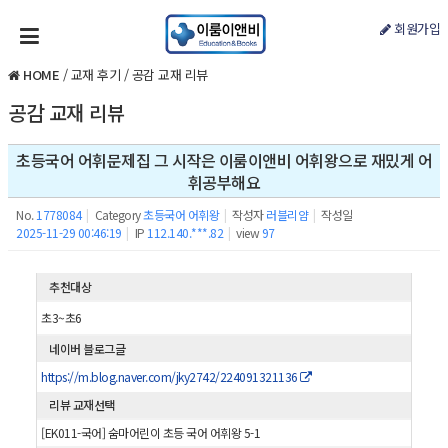
회원가입
HOME
/
교재 후기
/
공감 교재 리뷰
공감 교재 리뷰
초등국어 어휘문제집 그 시작은 이룸이앤비 어휘왕으로 재밌게 어
휘공부해요
No.
1778084
|
Category
초등국어 어휘왕
|
작성자
러블리얌
|
작성일
2025-11-29 00:46:19
|
IP
112.140.***.82
|
view
97
추천대상
초3~초6
네이버 블로그글
https://m.blog.naver.com/jky2742/224091321136
리뷰 교재선택
[EK011-국어] 숨마어린이 초등 국어 어휘왕 5-1