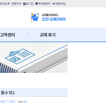
회사소개
전국지사
로그인
마이페이지
회원가입
고객센터
교재 후기
공통수학2
.255.***.215
|
view
76