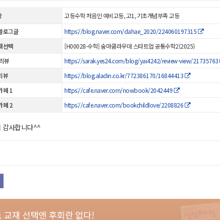
상
고등수학 처음인 예비고등, 고1, 기초개념부족 고등
블로그글
https://blog.naver.com/dahae_2020/224060197315
재선택
[H00028-수학] 숨마쿰라우데 스타트업 공통수학2(2025)
 리뷰
https://sarak.yes24.com/blog/yai4242/review-view/21735763
리뷰
https://blog.aladin.co.kr/772386170/16844413
카페 1
https://cafe.naver.com/nowbook/2042449
카페 2
https://cafe.naver.com/bookchildlove/2208826
재 감사합니다^^