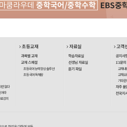
초등교재
자료실
고객
과목별 교재
학습자료실
공지사
교재 스페셜
선생님 자료실
1:1문의
초등국어 능력 향상 솔루션
듣기 파일
교재내
초등 국어 독해왕
교재오
기타문
회란 없다
자주 묻
믿어라
전국지
무료강의
탕으로 정성을 다하여 모든