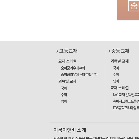
고등교재
중등교재
교재 스페셜
과목별 교재
숨마쿰라우데 수학
국어
숨마쿰라우데 스타트업 수학
수학
과목별 교재
영어
교재 스페셜
국어
수학
No1교재 선택엔 후
영어
슈퍼시크릿코드를 
EBS중학프리미엄 
이룸이앤비 소개
단순히 한 권의 상품을 만들기보다는 철저한 교육정신을 바