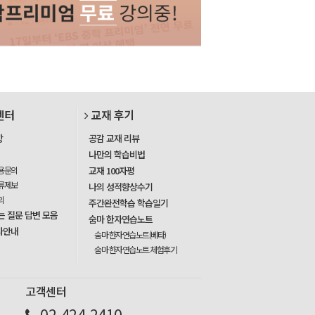
센터
교재 후기
항
공감 교재 리뷰
나만의 학습비법
용문의
교재 100자평
류제보
나의 성적향상수기
의
주간완전학습 학습일기
는 질문 답변 모음
숨마 한자연습노트
사안내
숨마 한자연습노트(베타)
숨마 한자연습노트 체험후기
고객센터
02-424-2410