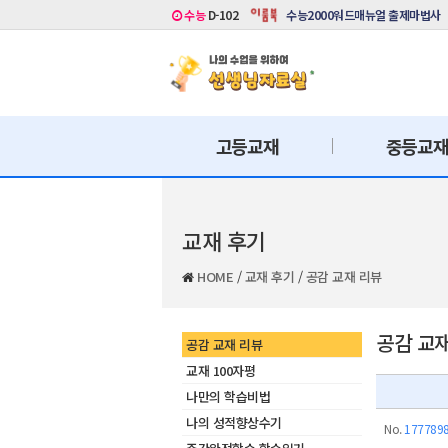
수능
D-102
수능2000워드매뉴얼 출제마법사
고등교재
중등교
교재 후기
HOME
/
교재 후기
/
공감 교재 리뷰
공감 교
공감 교재 리뷰
교재 100자평
나만의 학습비법
나의 성적향상수기
No.
177789