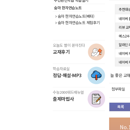
주간완전학습 학습일기
숨마 한자연습노트
추천대
숨마 한자연습노트(베타)
네이버 
숨마 한자연습노트 체험후기
리뷰 교
예스24
알라딘 
오늘도 별이 쏟아진다
교재후기
네이버 
네이버 
학습자료실
정답·해설·MP3
늘 좋은 교
첨부파일
수능2000워드매뉴얼
출제마법사
목록