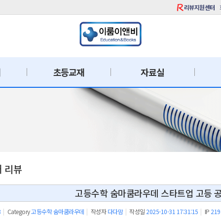
리뷰지원센터
재
초등교재
자료실
재 리뷰
고등수학 숨마쿰라우데 스타트업 고등 
8
|
Category
고등수학 숨마쿰라우데
|
작성자
다다맘
|
작성일
2025-10-31 17:31:15
|
IP
219