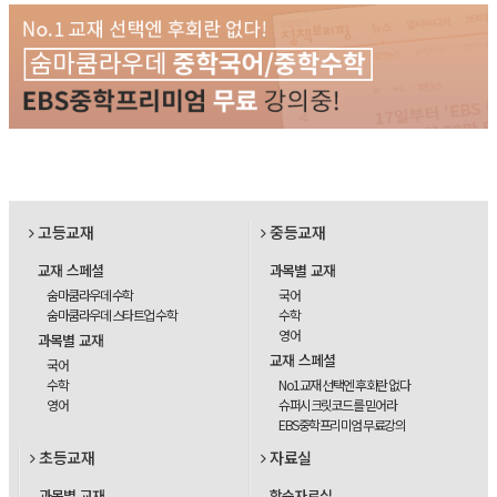
고등교재
중등교재
교재 스페셜
과목별 교재
숨마쿰라우데 수학
국어
숨마쿰라우데 스타트업 수학
수학
영어
과목별 교재
교재 스페셜
국어
수학
No1교재 선택엔 후회란 없다
영어
슈퍼시크릿코드를 믿어라
EBS중학프리미엄 무료강의
초등교재
자료실
과목별 교재
학습자료실