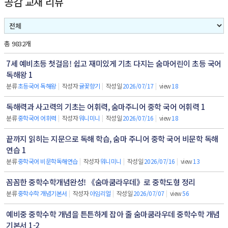
공감 교재 리뷰
총 9832개
7세 예비초등 첫걸음! 쉽고 재미있게 기초 다지는 숨마어린이 초등 국어
독해왕 1
분류
초등국어 독해왕
|
작성자
귤꽃향기
|
작성일
2026/07/17
|
view
18
독해력과 사고력의 기초는 어휘력, 숨마주니어 중학 국어 어휘력 1
분류
중학국어 어휘력
|
작성자
워니미니
|
작성일
2026/07/16
|
view
18
끝까지 읽히는 지문으로 독해 학습, 숨마 주니어 중학 국어 비문학 독해
연습 1
분류
중학국어 비문학독해연습
|
작성자
워니미니
|
작성일
2026/07/16
|
view
13
꼼꼼한 중학수학개념완성! 《숨마쿰라우데》로 중학도형 정리
분류
중학수학 개념기본서
|
작성자
아임리얼
|
작성일
2026/07/07
|
view
56
예비중 중학수학 개념을 튼튼하게 잡아 줄 숨마쿰라우데 중학수학 개념
기본서 1-2