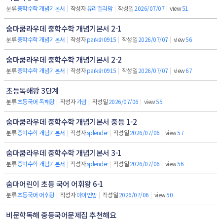
분류
중학수학 개념기본서
|
작성자
유리엘라맘
|
작성일
2026/07/07
|
view
51
숨마쿰라우데 중학수학 개념기본서 2-1
분류
중학수학 개념기본서
|
작성자
parksh0915
|
작성일
2026/07/07
|
view
56
숨마쿰라우데 중학수학 개념기본서 2-2
분류
중학수학 개념기본서
|
작성자
parksh0915
|
작성일
2026/07/07
|
view
67
초등독해왕 3단계
분류
초등국어 독해왕
|
작성자
가람
|
작성일
2026/07/06
|
view
55
숨마쿰라우데 중학수학 개념기본서 중등 1-2
분류
중학수학 개념기본서
|
작성자
splender
|
작성일
2026/07/06
|
view
57
숨마쿰라우데 중학수학 개념기본서 3-1
분류
중학수학 개념기본서
|
작성자
splender
|
작성일
2026/07/06
|
view
56
숨마어린이 초등 국어 어휘왕 6-1
분류
초등국어 어휘왕
|
작성자
아이언맘
|
작성일
2026/07/06
|
view
50
비문학독해 중등국어문제집 추천해요