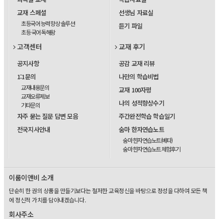
교재 스페셜
선생님 자료실
초등국어 능력 향상 솔루션
듣기 파일
초등 국어 독해왕
고객센터
교재 후기
공지사항
공감 교재 리뷰
1:1문의
나만의 학습비법
교재내용문의
교재 100자평
교재오류제보
나의 성적향상수기
기타문의
자주 묻는 질문 답변 모음
주간완전학습 학습일기
전국지사안내
숨마 한자연습노트
숨마 한자연습노트(베타)
숨마 한자연습노트 체험후기
이룸이앤비 소개
단순히 한 권의 상품을 만들기보다는 철저한 교육정신을 바탕으로 정성을 다하여 모든 책
에 정신적 가치를 담아내겠습니다.
회사주소