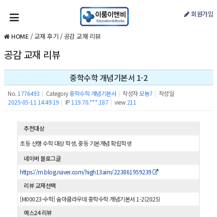
회원가입
HOME
/
교재 후기
/
공감 교재 리뷰
공감 교재 리뷰
중학수학 개념기본서 1-2
No.
1776493
|
Category
중학수학 개념기본서
|
작성자
모뇽7
|
작성일
2025-05-11 14:49:19
|
IP
119.70.***.187
|
view
211
추천대상
초등 선행 수학 대상 학생, 중등 기본개념 확립학생
네이버 블로그글
https://m.blog.naver.com/high13aim/223861959239
리뷰 교재선택
[M00023-수학] 숨마쿰라우데 중학수학 개념기본서 1-2(2025)
예스24 리뷰