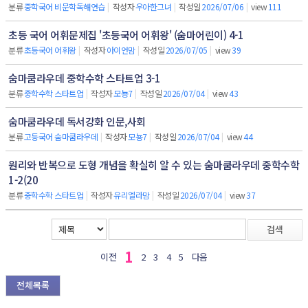
분류
중학국어 비문학독해연습
|
작성자
우아한그녀
|
작성일
2026/07/06
|
view
111
초등 국어 어휘문제집 '초등국어 어휘왕' (숨마어린이) 4-1
분류
초등국어 어휘왕
|
작성자
아이언맘
|
작성일
2026/07/05
|
view
39
숨마쿰라우데 중학수학 스타트업 3-1
분류
중학수학 스타트업
|
작성자
모뇽7
|
작성일
2026/07/04
|
view
43
숨마쿰라우데 독서강화 인문,사회
분류
고등국어 숨마쿰라우데
|
작성자
모뇽7
|
작성일
2026/07/04
|
view
44
원리와 반복으로 도형 개념을 확실히 알 수 있는 숨마쿰라우데 중학수학
1-2(20
분류
중학수학 스타트업
|
작성자
유리엘라맘
|
작성일
2026/07/04
|
view
37
검색
1
이전
2
3
4
5
다음
전체목록