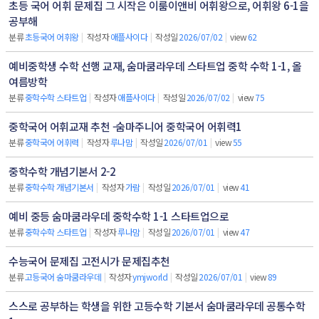
초등 국어 어휘 문제집 그 시작은 이룸이앤비 어휘왕으로, 어휘왕 6-1을
공부해
분류
초등국어 어휘왕
|
작성자
애플사이다
|
작성일
2026/07/02
|
view
62
예비중학생 수학 선행 교재, 숨마쿰라우데 스타트업 중학 수학 1-1, 올
여름방학
분류
중학수학 스타트업
|
작성자
애플사이다
|
작성일
2026/07/02
|
view
75
중학국어 어휘교재 추천 -숨마주니어 중학국어 어휘력1
분류
중학국어 어휘력
|
작성자
루나맘
|
작성일
2026/07/01
|
view
55
중학수학 개념기본서 2-2
분류
중학수학 개념기본서
|
작성자
가람
|
작성일
2026/07/01
|
view
41
예비 중등 숨마쿰라우데 중학수학 1-1 스타트업으로
분류
중학수학 스타트업
|
작성자
루나맘
|
작성일
2026/07/01
|
view
47
수능국어 문제집 고전시가 문제집추천
분류
고등국어 숨마쿰라우데
|
작성자
ymjworld
|
작성일
2026/07/01
|
view
89
스스로 공부하는 학생을 위한 고등수학 기본서 숨마쿰라우데 공통수학