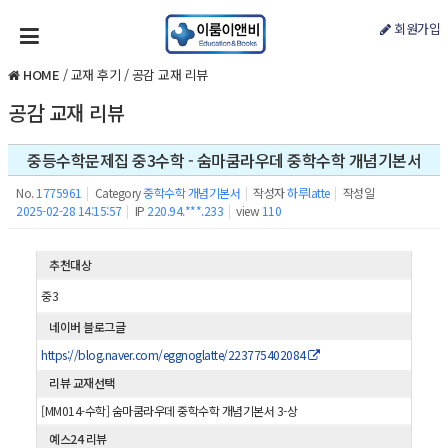
회원가입
HOME
/
교재 후기
/
공감 교재 리뷰
공감 교재 리뷰
중등수학문제집 중3수학 - 숨마쿰라우데 중학수학 개념기본서
No.
1775961
|
Category
중학수학 개념기본서
|
작성자
하루latte
|
작성일
2025-02-28 14:15:57
|
IP
220.94.***.233
|
view
110
추천대상
중3
네이버 블로그글
https://blog.naver.com/eggnoglatte/223775402084
리뷰 교재선택
[MM014-수학] 숨마쿰라우데 중학수학 개념기본서 3-상
예스24 리뷰