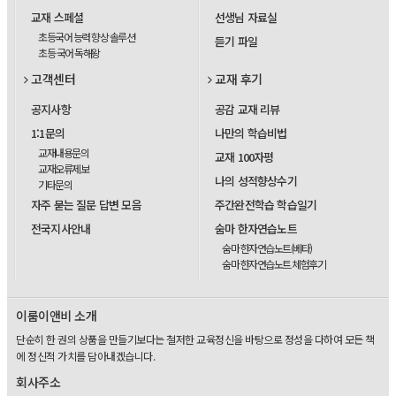
교재 스페셜
선생님 자료실
초등국어 능력 향상 솔루션
듣기 파일
초등 국어 독해왕
고객센터
교재 후기
공지사항
공감 교재 리뷰
1:1문의
나만의 학습비법
교재내용문의
교재 100자평
교재오류제보
나의 성적향상수기
기타문의
자주 묻는 질문 답변 모음
주간완전학습 학습일기
전국지사안내
숨마 한자연습노트
숨마 한자연습노트(베타)
숨마 한자연습노트 체험후기
이룸이앤비 소개
단순히 한 권의 상품을 만들기보다는 철저한 교육정신을 바탕으로 정성을 다하여 모든 책
에 정신적 가치를 담아내겠습니다.
회사주소