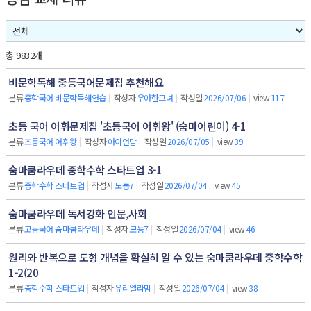
총 9832개
비문학독해 중등국어문제집 추천해요
분류
중학국어 비문학독해연습
|
작성자
우아한그녀
|
작성일
2026/07/06
|
view
117
초등 국어 어휘문제집 '초등국어 어휘왕' (숨마어린이) 4-1
분류
초등국어 어휘왕
|
작성자
아이언맘
|
작성일
2026/07/05
|
view
39
숨마쿰라우데 중학수학 스타트업 3-1
분류
중학수학 스타트업
|
작성자
모뇽7
|
작성일
2026/07/04
|
view
45
숨마쿰라우데 독서강화 인문,사회
분류
고등국어 숨마쿰라우데
|
작성자
모뇽7
|
작성일
2026/07/04
|
view
46
원리와 반복으로 도형 개념을 확실히 알 수 있는 숨마쿰라우데 중학수학
1-2(20
분류
중학수학 스타트업
|
작성자
유리엘라맘
|
작성일
2026/07/04
|
view
38