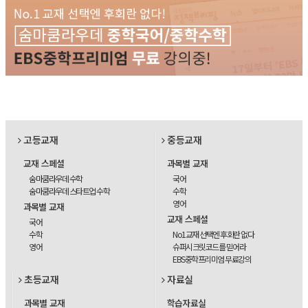
고등교재
중등교재
교재 스페셜
과목별 교재
숨마쿰라우데 수학
국어
숨마쿰라우데 스타트업 수학
수학
영어
과목별 교재
교재 스페셜
국어
수학
No1교재 선택엔 후회란 없다
영어
슈퍼시크릿코드를 믿어라
EBS중학프리미엄 무료강의
초등교재
자료실
과목별 교재
학습자료실