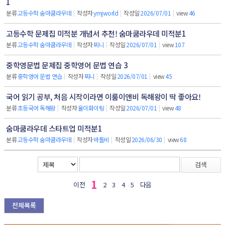
1
분류
고등수학 숨마쿰라우데
|
작성자
ymjworld
|
작성일
2026/07/01
|
view
46
고등수학 문제집 미적분 개념서 추천! 숨마쿰라우데 미적분1
분류
고등수학 숨마쿰라우데
|
작성자
찌니
|
작성일
2026/07/01
|
view
107
중학영문법 문제집 중학영어 문법 연습 3
분류
중학영어 문법 연습
|
작성자
찌니
|
작성일
2026/07/01
|
view
45
국어 읽기 공부, 처음 시작이라면 이룸이앤비 독해왕이 딱 좋아요!
분류
초등국어 독해왕
|
작성자
율이화이팅
|
작성일
2026/07/01
|
view
48
숨마쿰라우데 스타트업 미적분1
분류
고등수학 숨마쿰라우데
|
작성자
바틀비
|
작성일
2026/06/30
|
view
68
검색
1
이전
2
3
4
5
다음
전체목록