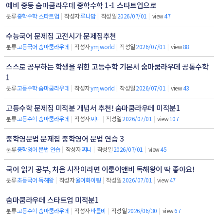
예비 중등 숨마쿰라우데 중학수학 1-1 스타트업으로
분류
중학수학 스타트업
|
작성자
루나맘
|
작성일
2026/07/01
|
view
47
수능국어 문제집 고전시가 문제집추천
분류
고등국어 숨마쿰라우데
|
작성자
ymjworld
|
작성일
2026/07/01
|
view
88
스스로 공부하는 학생을 위한 고등수학 기본서 숨마쿰라우데 공통수학
1
분류
고등수학 숨마쿰라우데
|
작성자
ymjworld
|
작성일
2026/07/01
|
view
43
고등수학 문제집 미적분 개념서 추천! 숨마쿰라우데 미적분1
분류
고등수학 숨마쿰라우데
|
작성자
찌니
|
작성일
2026/07/01
|
view
107
중학영문법 문제집 중학영어 문법 연습 3
분류
중학영어 문법 연습
|
작성자
찌니
|
작성일
2026/07/01
|
view
45
국어 읽기 공부, 처음 시작이라면 이룸이앤비 독해왕이 딱 좋아요!
분류
초등국어 독해왕
|
작성자
율이화이팅
|
작성일
2026/07/01
|
view
47
숨마쿰라우데 스타트업 미적분1
분류
고등수학 숨마쿰라우데
|
작성자
바틀비
|
작성일
2026/06/30
|
view
67