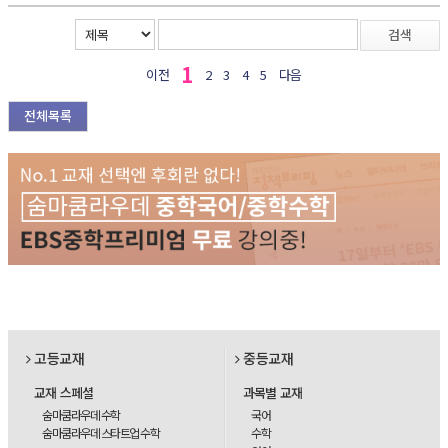
검색
1
이전
2
3
4
5
다음
전체목록
고등교재
중등교재
교재 스페셜
과목별 교재
숨마쿰라우데 수학
국어
숨마쿰라우데 스타트업 수학
수학