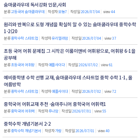
숨마쿰라우데 독서강화 인문,사회
분류
고등국어 숨마쿰라우데
|
작성자
모뇽7
|
작성일
2026/07/04
|
view
44
원리와 반복으로 도형 개념을 확실히 알 수 있는 숨마쿰라우데 중학수학
1-2(20
분류
중학수학 스타트업
|
작성자
유리엘라맘
|
작성일
2026/07/04
|
view
37
초등 국어 어휘 문제집 그 시작은 이룸이앤비 어휘왕으로, 어휘왕 6-1을
공부해
분류
초등국어 어휘왕
|
작성자
애플사이다
|
작성일
2026/07/02
|
view
61
예비중학생 수학 선행 교재, 숨마쿰라우데 스타트업 중학 수학 1-1, 올
여름방학
분류
중학수학 스타트업
|
작성자
애플사이다
|
작성일
2026/07/02
|
view
72
중학국어 어휘교재 추천 -숨마주니어 중학국어 어휘력1
분류
중학국어 어휘력
|
작성자
루나맘
|
작성일
2026/07/01
|
view
55
중학수학 개념기본서 2-2
분류
중학수학 개념기본서
|
작성자
가람
|
작성일
2026/07/01
|
view
40