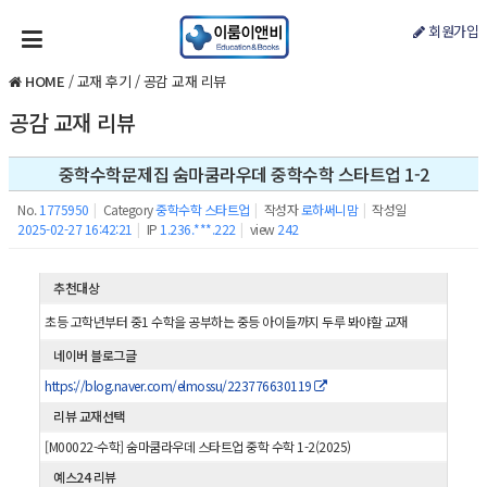
회원가입
HOME
/
교재 후기
/
공감 교재 리뷰
공감 교재 리뷰
중학수학문제집 숨마쿰라우데 중학수학 스타트업 1-2
No.
1775950
|
Category
중학수학 스타트업
|
작성자
로하써니맘
|
작성일
2025-02-27 16:42:21
|
IP
1.236.***.222
|
view
242
추천대상
초등 고학년부터 중1 수학을 공부하는 중등 아이들까지 두루 봐야할 교재
네이버 블로그글
https://blog.naver.com/elmossu/223776630119
리뷰 교재선택
[M00022-수학] 숨마쿰라우데 스타트업 중학 수학 1-2(2025)
예스24 리뷰