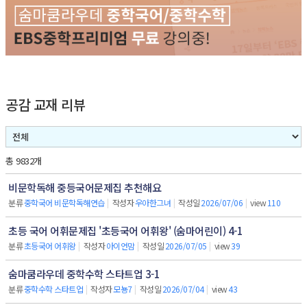
공감 교재 리뷰
총 9832개
비문학독해 중등국어문제집 추천해요
분류
중학국어 비문학독해연습
|
작성자
우아한그녀
|
작성일
2026/07/06
|
view
110
초등 국어 어휘문제집 '초등국어 어휘왕' (숨마어린이) 4-1
분류
초등국어 어휘왕
|
작성자
아이언맘
|
작성일
2026/07/05
|
view
39
숨마쿰라우데 중학수학 스타트업 3-1
분류
중학수학 스타트업
|
작성자
모뇽7
|
작성일
2026/07/04
|
view
43