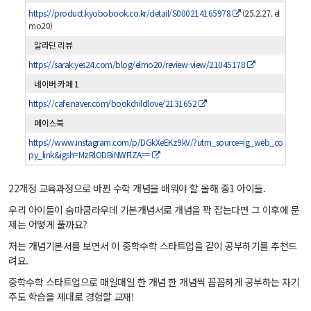
https://product.kyobobook.co.kr/detail/S000214165978
(25.2.27. el
mo20)
알라딘 리뷰
https://sarak.yes24.com/blog/elmo20/review-view/21045178
네이버 카페 1
https://cafe.naver.com/bookchildlove/2131652
페이스북
https://www.instagram.com/p/DGkXeEKz9kV/?utm_source=ig_web_co
py_link&igsh=MzRlODBiNWFlZA==
22개정 교육과정으로 바뀐 수학 개념을 배워야 할 올해 중1 아이들.
우리 아이들이 숨마쿰라우데 기본개념서로 개념을 꽉 잡는다면 그 이후에 문
제는 어떻게 풀까요?
저는 개념기본서를 보면서 이 중학수학 스타트업을 같이 공부하기를 추천드
려요.
중학수학 스타트업으로 매일매일 한 개념 한 개념씩 꼼꼼하게 공부하는 자기
주도 학습을 제대로 경험할 교재!