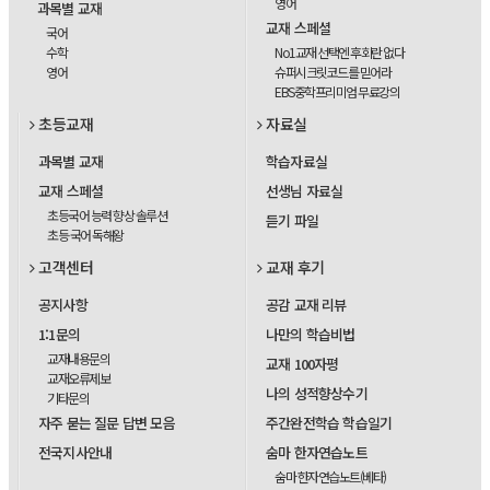
영어
과목별 교재
교재 스페셜
국어
수학
No1교재 선택엔 후회란 없다
영어
슈퍼시크릿코드를 믿어라
EBS중학프리미엄 무료강의
초등교재
자료실
과목별 교재
학습자료실
교재 스페셜
선생님 자료실
초등국어 능력 향상 솔루션
듣기 파일
초등 국어 독해왕
고객센터
교재 후기
공지사항
공감 교재 리뷰
1:1문의
나만의 학습비법
교재내용문의
교재 100자평
교재오류제보
나의 성적향상수기
기타문의
자주 묻는 질문 답변 모음
주간완전학습 학습일기
전국지사안내
숨마 한자연습노트
숨마 한자연습노트(베타)