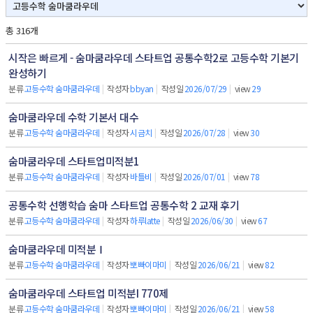
총 316개
시작은 빠르게 - 숨마쿰라우데 스타트업 공통수학2로 고등수학 기본기
완성하기
분류
고등수학 숨마쿰라우데
|
작성자
bbyan
|
작성일
2026/07/29
|
view
29
숨마쿰라우데 수학 기본서 대수
분류
고등수학 숨마쿰라우데
|
작성자
시금치
|
작성일
2026/07/28
|
view
30
숨마쿰라우데 스타트업미적분1
분류
고등수학 숨마쿰라우데
|
작성자
바틀비
|
작성일
2026/07/01
|
view
78
공통수학 선행학습 숨마 스타트업 공통수학 2 교재 후기
분류
고등수학 숨마쿰라우데
|
작성자
하루latte
|
작성일
2026/06/30
|
view
67
숨마쿰라우데 미적분Ⅰ
분류
고등수학 숨마쿰라우데
|
작성자
뽀빠이마미
|
작성일
2026/06/21
|
view
82
숨마쿰라우데 스타트업 미적분I 770제
분류
고등수학 숨마쿰라우데
|
작성자
뽀빠이마미
|
작성일
2026/06/21
|
view
58