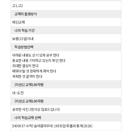
고1.고2
교재의 활용방식
메인교재
나의 학습 기간
보름(15일)이내
학습방법선택
어려운 내용도 끈기 있게 공부 한다
중요한 내용 기억하고 있는지 확인 한다
최대한 열심히 한다
배워야 할 것 정확하게 파악 한다
계획한 것 끝까지 한다
(미션1) 교재100자평
네~도전
(미션2) 교재100자평
공부한 사진 2장이상 업로드입니다
나의 학습교재 선택
[H00037-수학] 숨마쿰라우데 스타트업 확률과 통계(2026)