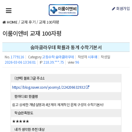
회원가입
HOME
/
교재 후기
/
교재 100자평
이룸이앤비 교재 100자평
숨마쿰라우데 확률과 통계 수학기본서
No.
1779116
|
Category
고등수학 숨마쿰라우데
|
작성자
시후애
|
작성일
2026-03-06 13:36:01
|
IP
218.39.***.75
|
view
96
(선택) 블로그글 주소1
https://blog.naver.com/yoomy1/224206632932
한마디로! 한줄평
쉽고 상세한 개념설명과 4단계의 체계적인 문제 구성의 수학기본서!
학습만족정도
★★★★★
내가 생각한 추천 대상