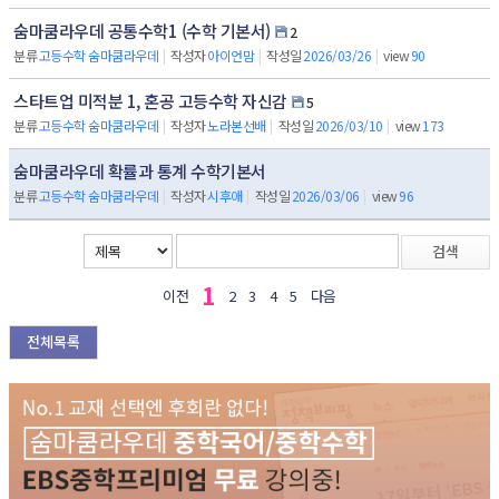
숨마쿰라우데 공통수학1 (수학 기본서)
2
분류
고등수학 숨마쿰라우데
|
작성자
아이언맘
|
작성일
2026/03/26
|
view
90
스타트업 미적분 1, 혼공 고등수학 자신감
5
분류
고등수학 숨마쿰라우데
|
작성자
노라본선배
|
작성일
2026/03/10
|
view
173
숨마쿰라우데 확률과 통계 수학기본서
분류
고등수학 숨마쿰라우데
|
작성자
시후애
|
작성일
2026/03/06
|
view
96
검색
1
이전
2
3
4
5
다음
전체목록