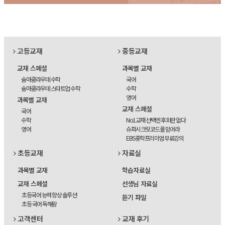
고등교재
중등교재
교재 스페셜
과목별 교재
숨마쿰라우데 수학
국어
숨마쿰라우데 스타트업 수학
수학
영어
과목별 교재
교재 스페셜
국어
수학
No1교재 선택엔 후회란 없다
영어
슈퍼시크릿코드를 믿어라
EBS중학프리미엄 무료강의
초등교재
자료실
과목별 교재
학습자료실
교재 스페셜
선생님 자료실
초등국어 능력 향상 솔루션
듣기 파일
초등 국어 독해왕
고객센터
교재 후기