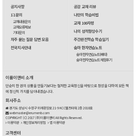
공지사항
공감 교재 리뷰
1:1문의
나만의 학습비법
교재내용문의
교재 100자평
교재오류제보
나의 성적향상수기
기타문의
자주 묻는 질문 답변 모음
주간완전학습 학습일기
전국지사안내
숨마 한자연습노트
숨마 한자연습노트(베타)
숨마 한자연습노트 체험후기
이룸이앤비 소개
단순히 한 권의 상품을 만들기보다는 철저한 교육정신을 바탕으로 정성을 다하여 모든 책
에 정신적 가치를 담아내겠습니다.
회사주소
경기도 성남시 수정구 위례광장로 21-9 KCC웰츠타워 2층 2018호
webmaster@erumenb.com
COPYRIGHT (C) 2017 (주)이룸이앤비 All Rights Reserved.
이용약관
개인정보처리방침
앱 이용약관
고객센터