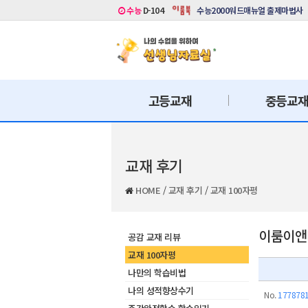
수능
D-104
수능2000워드매뉴얼 출제마법사
고등교재
중등교
교재 후기
HOME
/
교재 후기
/
교재 100자평
이룸이앤비
공감 교재 리뷰
교재 100자평
나만의 학습비법
나의 성적향상수기
No.
177878