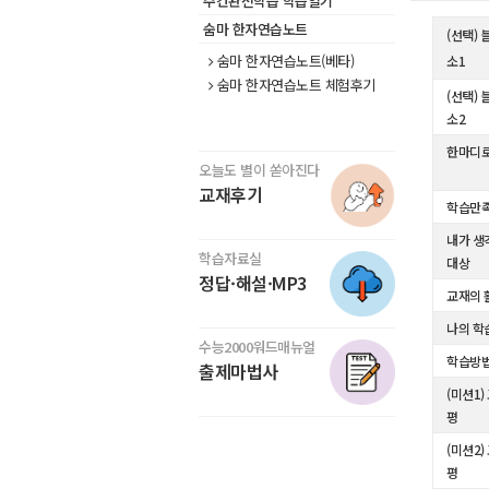
주간완전학습 학습일기
숨마 한자연습노트
(선택) 
숨마 한자연습노트(베타)
소1
숨마 한자연습노트 체험후기
(선택) 
소2
한마디로
오늘도 별이 쏟아진다
교재후기
학습만
내가 생
학습자료실
대상
정답·해설·MP3
교재의 
나의 학
수능2000워드매뉴얼
학습방
출제마법사
(미션1)
평
(미션2)
평