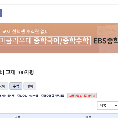
 교재 100자평
국어
수학
영어
학 개념기본서
중학수학 스타트업
중학수학 실전문제집
고등수학 숨마쿰라우데
분류
제목