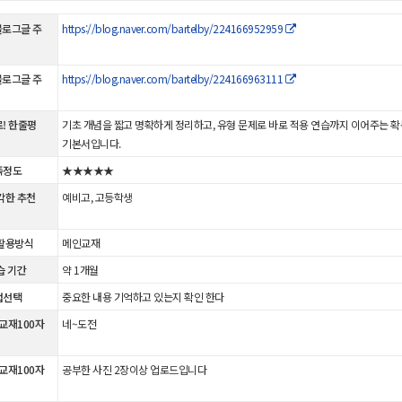
블로그글 주
https://blog.naver.com/bartelby/224166952959
블로그글 주
https://blog.naver.com/bartelby/224166963111
! 한줄평
기초 개념을 짧고 명확하게 정리하고, 유형 문제로 바로 적용 연습까지 이어주는 확
기본서입니다.
족정도
★★★★★
각한 추천
예비고, 고등학생
활용방식
메인교재
습 기간
약 1개월
법선택
중요한 내용 기억하고 있는지 확인 한다
 교재100자
네~도전
 교재100자
공부한 사진 2장이상 업로드입니다