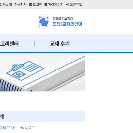
회사소개
전국지사
로그인
마이페이지
회원가입
고객센터
교재 후기
계
.216.***.34
|
view
117