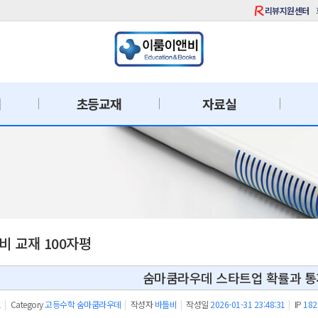
리뷰지원센터
재
초등교재
자료실
 교재 100자평
숨마쿰라우데 스타트업 확률과 통
1
|
Category
고등수학 숨마쿰라우데
|
작성자
바틀비
|
작성일
2026-01-31 23:48:31
|
IP
182