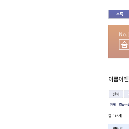
목록
이룸이앤비
전체
전체
중학수
총 316개
글번호