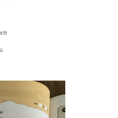
보면
요.