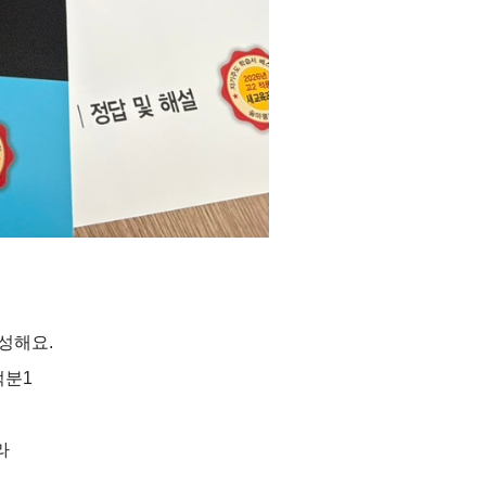
성해요.
적분1
라