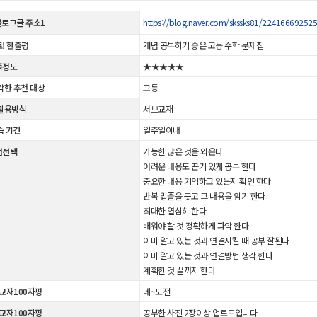
 블로그글 주소1
https://blog.naver.com/skssks81/22416669252
! 한줄평
개념 공부하기 좋은 고등 수학 문제집
족정도
★★★★★
각한 추천 대상
고등
활용방식
서브교재
습 기간
일주일이내
법선택
가능한 많은 것을 외운다
어려운 내용도 끈기 있게 공부 한다
중요한 내용 기억하고 있는지 확인 한다
반복 밑줄을 긋고 그 내용을 암기 한다
최대한 열심히 한다
배워야 할 것 정확하게 파악 한다
이미 알고 있는 것과 연결시킬 때 공부 잘된다
이미 알고 있는 것과 연결방법 생각 한다
계획한 것 끝까지 한다
 교재100자평
네~도전
 교재100자평
공부한 사진 2장이상 업로드입니다