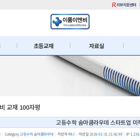
리뷰지원센터
재
초등교재
자료실
 교재 100자평
고등수학 숨마쿰라우데 스타트업 미
8
|
Category
고등수학 숨마쿰라우데
|
작성자
찌니
|
작성일
2026-01-31 21:42:49
|
IP
1.236