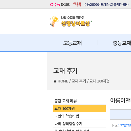
수능
D-103
수능2000워드매뉴얼 출제마법사
고등교재
중등교
교재 후기
HOME
/
교재 후기
/
교재 100자평
이룸이앤비
공감 교재 리뷰
교재 100자평
나만의 학습비법
나의 성적향상수기
No.
177875