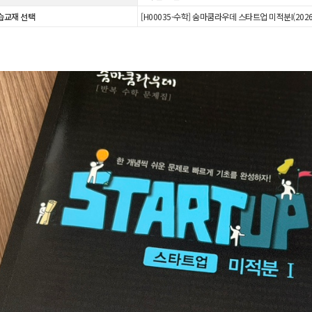
습교재 선택
[H00035-수학] 숨마쿰라우데 스타트업 미적분I(2026