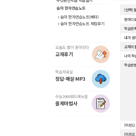
주간완전학습 학습일기
숨마 한자연습노트
(선택)
숨마 한자연습노트(베타)
한마디로
숨마 한자연습노트 체험후기
학습만
내가 생
교재의 
오늘도 별이 쏟아진다
교재후기
나의 학
학습방
학습자료실
정답·해설·MP3
수능2000워드매뉴얼
출제마법사
(미션1)
(미션2)