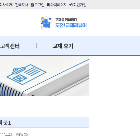
회사소개
전국지사
로그인
마이페이지
회원가입
고객센터
교재 후기
적분1
.***.123
|
view
95