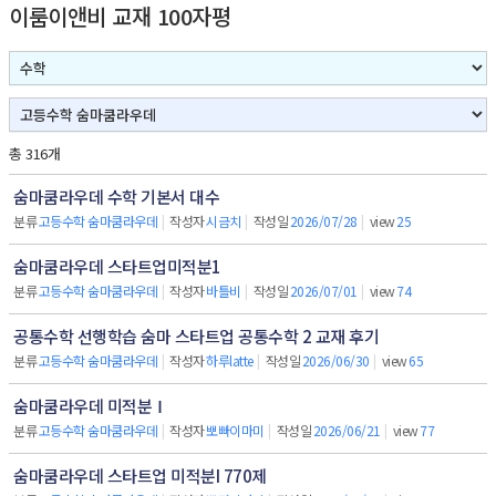
이룸이앤비 교재 100자평
총 316개
숨마쿰라우데 수학 기본서 대수
분류
고등수학 숨마쿰라우데
|
작성자
시금치
|
작성일
2026/07/28
|
view
25
숨마쿰라우데 스타트업미적분1
분류
고등수학 숨마쿰라우데
|
작성자
바틀비
|
작성일
2026/07/01
|
view
74
공통수학 선행학습 숨마 스타트업 공통수학 2 교재 후기
분류
고등수학 숨마쿰라우데
|
작성자
하루latte
|
작성일
2026/06/30
|
view
65
숨마쿰라우데 미적분Ⅰ
분류
고등수학 숨마쿰라우데
|
작성자
뽀빠이마미
|
작성일
2026/06/21
|
view
77
숨마쿰라우데 스타트업 미적분I 770제