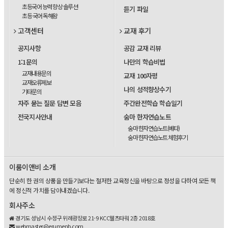
초등국어 능력 향상 솔루션
듣기 파일
초등 국어 독해왕
고객센터
교재 후기
공지사항
공감 교재 리뷰
1:1문의
나만의 학습비법
교재내용문의
교재 100자평
교재오류제보
나의 성적향상수기
기타문의
자주 묻는 질문 답변 모음
주간완전학습 학습일기
전국지사안내
숨마 한자연습노트
숨마 한자연습노트(베타)
숨마 한자연습노트 체험후기
이룸이앤비 소개
단순히 한 권의 상품을 만들기보다는 철저한 교육정신을 바탕으로 정성을 다하여 모든 책
에 정신적 가치를 담아내겠습니다.
회사주소
경기도 성남시 수정구 위례광장로 21-9 KCC웰츠타워 2층 2018호
webmaster@erumenb.com