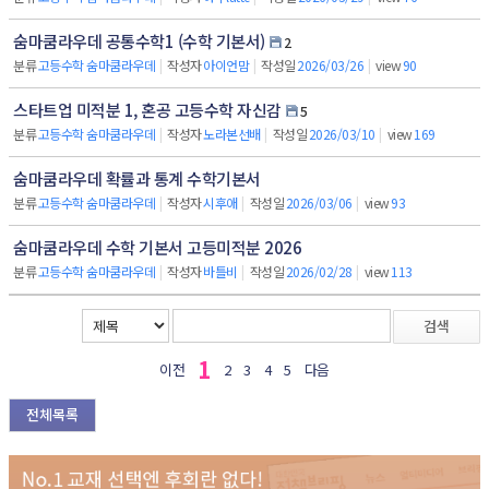
숨마쿰라우데 공통수학1 (수학 기본서)
2
분류
고등수학 숨마쿰라우데
|
작성자
아이언맘
|
작성일
2026/03/26
|
view
90
스타트업 미적분 1, 혼공 고등수학 자신감
5
분류
고등수학 숨마쿰라우데
|
작성자
노라본선배
|
작성일
2026/03/10
|
view
169
숨마쿰라우데 확률과 통계 수학기본서
분류
고등수학 숨마쿰라우데
|
작성자
시후애
|
작성일
2026/03/06
|
view
93
숨마쿰라우데 수학 기본서 고등미적분 2026
분류
고등수학 숨마쿰라우데
|
작성자
바틀비
|
작성일
2026/02/28
|
view
113
검색
1
이전
2
3
4
5
다음
전체목록