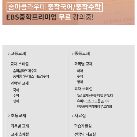
고등교재
중등교재
교재 스페셜
과목별 교재
숨마쿰라우데 수학
국어
숨마쿰라우데 스타트업 수학
수학
영어
과목별 교재
교재 스페셜
국어
수학
No1교재 선택엔 후회란 없다
영어
슈퍼시크릿코드를 믿어라
EBS중학프리미엄 무료강의
초등교재
자료실
과목별 교재
학습자료실
교재 스페셜
선생님 자료실