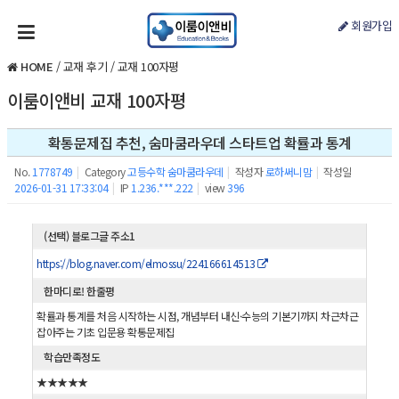
회원가입
HOME
/
교재 후기
/
교재 100자평
이룸이앤비 교재 100자평
확통문제집 추천, 숨마쿰라우데 스타트업 확률과 통계
No.
1778749
|
Category
고등수학 숨마쿰라우데
|
작성자
로하써니맘
|
작성일
2026-01-31 17:33:04
|
IP
1.236.***.222
|
view
396
(선택) 블로그글 주소1
https://blog.naver.com/elmossu/224166614513
한마디로! 한줄평
확률과 통계를 처음 시작하는 시점, 개념부터 내신·수능의 기본기까지 차근차근
잡아주는 기초 입문용 확통문제집
학습만족정도
★★★★★