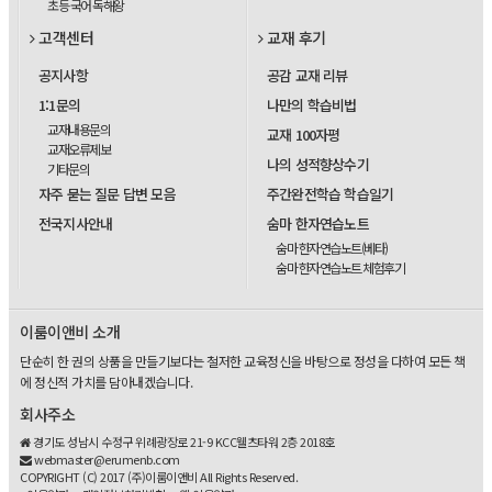
초등 국어 독해왕
고객센터
교재 후기
공지사항
공감 교재 리뷰
1:1문의
나만의 학습비법
교재내용문의
교재 100자평
교재오류제보
나의 성적향상수기
기타문의
자주 묻는 질문 답변 모음
주간완전학습 학습일기
전국지사안내
숨마 한자연습노트
숨마 한자연습노트(베타)
숨마 한자연습노트 체험후기
이룸이앤비 소개
단순히 한 권의 상품을 만들기보다는 철저한 교육정신을 바탕으로 정성을 다하여 모든 책
에 정신적 가치를 담아내겠습니다.
회사주소
경기도 성남시 수정구 위례광장로 21-9 KCC웰츠타워 2층 2018호
webmaster@erumenb.com
COPYRIGHT (C) 2017 (주)이룸이앤비 All Rights Reserved.