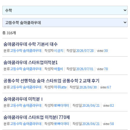
총 316개
숨마쿰라우데 수학 기본서 대수
분류
고등수학 숨마쿰라우데
|
작성자
시금치
|
작성일
2026/07/28
|
view
30
숨마쿰라우데 스타트업미적분1
분류
고등수학 숨마쿰라우데
|
작성자
바틀비
|
작성일
2026/07/01
|
view
78
공통수학 선행학습 숨마 스타트업 공통수학 2 교재 후기
분류
고등수학 숨마쿰라우데
|
작성자
하루latte
|
작성일
2026/06/30
|
view
67
숨마쿰라우데 미적분Ⅰ
분류
고등수학 숨마쿰라우데
|
작성자
뽀빠이마미
|
작성일
2026/06/21
|
view
82
숨마쿰라우데 스타트업 미적분I 770제
분류
고등수학 숨마쿰라우데
|
작성자
뽀빠이마미
|
작성일
2026/06/21
|
view
58