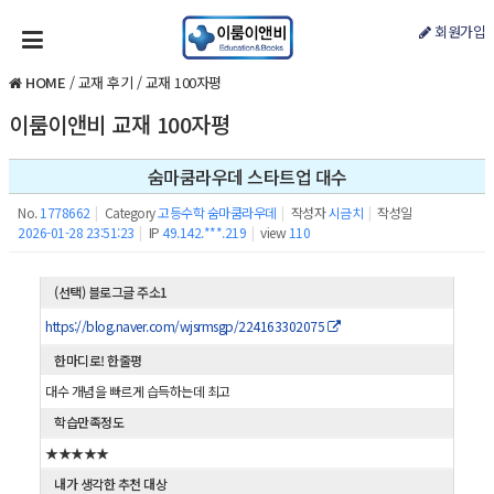
회원가입
HOME
/
교재 후기
/
교재 100자평
이룸이앤비 교재 100자평
숨마쿰라우데 스타트업 대수
No.
1778662
|
Category
고등수학 숨마쿰라우데
|
작성자
시금치
|
작성일
2026-01-28 23:51:23
|
IP
49.142.***.219
|
view
110
(선택) 블로그글 주소1
https://blog.naver.com/wjsrmsgp/224163302075
한마디로! 한줄평
대수 개념을 빠르게 습득하는데 최고
학습만족정도
★★★★★
내가 생각한 추천 대상