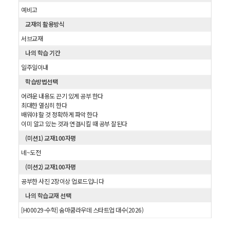
예비고
교재의 활용방식
서브교재
나의 학습 기간
일주일이내
학습방법선택
어려운 내용도 끈기 있게 공부 한다
최대한 열심히 한다
배워야 할 것 정확하게 파악 한다
이미 알고 있는 것과 연결시킬 때 공부 잘된다
(미션1) 교재100자평
네~도전
(미션2) 교재100자평
공부한 사진 2장이상 업로드입니다
나의 학습교재 선택
[H00029-수학] 숨마쿰라우데 스타트업 대수(2026)