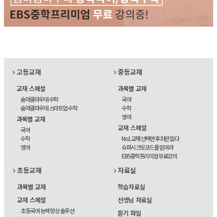
고등교재
중등교재
교재 스페셜
과목별 교재
숨마쿰라우데 수학
국어
숨마쿰라우데 스타트업 수학
수학
영어
과목별 교재
교재 스페셜
국어
수학
No1교재 선택엔 후회란 없다
영어
슈퍼시크릿코드를 믿어라
EBS중학프리미엄 무료강의
초등교재
자료실
과목별 교재
학습자료실
교재 스페셜
선생님 자료실
초등국어 능력 향상 솔루션
듣기 파일