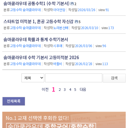
숨마쿰라우데 공통수학1 (수학 기본서)
2
분류
고등수학 숨마쿰라우데
|
작성자
아이언맘
|
작성일
2026/03/26
|
view
91
스타트업 미적분 1, 혼공 고등수학 자신감
5
분류
고등수학 숨마쿰라우데
|
작성자
노라본선배
|
작성일
2026/03/10
|
view
173
숨마쿰라우데 확률과 통계 수학기본서
분류
고등수학 숨마쿰라우데
|
작성자
시후애
|
작성일
2026/03/06
|
view
96
숨마쿰라우데 수학 기본서 고등미적분 2026
분류
고등수학 숨마쿰라우데
|
작성자
바틀비
|
작성일
2026/02/28
|
view
113
검색
1
이전
2
3
4
5
다음
전체목록