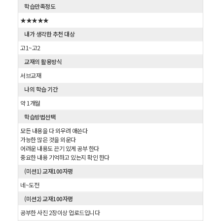
학습만족정도
★★★★★
내가 생각한 추천 대상
고1~고2
교재의 활용방식
서브교재
나의 학습 기간
약 1개월
학습방법선택
모든 내용을 다 외우려 애쓴다
가능한 많은 것을 외운다
어려운 내용도 끈기 있게 공부 한다
중요한 내용 기억하고 있는지 확인 한다
(미션1) 교재100자평
네~도전
(미션2) 교재100자평
공부한 사진 2장이상 업로드입니다