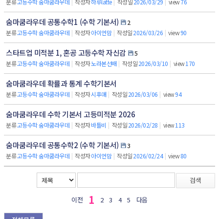
분류
고등수학 숨마쿰라우데
|
작성자
하루latte
|
작성일
2026/03/29
|
view
76
숨마쿰라우데 공통수학1 (수학 기본서)
2
분류
고등수학 숨마쿰라우데
|
작성자
아이언맘
|
작성일
2026/03/26
|
view
90
스타트업 미적분 1, 혼공 고등수학 자신감
5
분류
고등수학 숨마쿰라우데
|
작성자
노라본선배
|
작성일
2026/03/10
|
view
170
숨마쿰라우데 확률과 통계 수학기본서
분류
고등수학 숨마쿰라우데
|
작성자
시후애
|
작성일
2026/03/06
|
view
94
숨마쿰라우데 수학 기본서 고등미적분 2026
분류
고등수학 숨마쿰라우데
|
작성자
바틀비
|
작성일
2026/02/28
|
view
113
숨마쿰라우데 공통수학2 (수학 기본서)
3
분류
고등수학 숨마쿰라우데
|
작성자
아이언맘
|
작성일
2026/02/24
|
view
80
검색
1
이전
2
3
4
5
다음