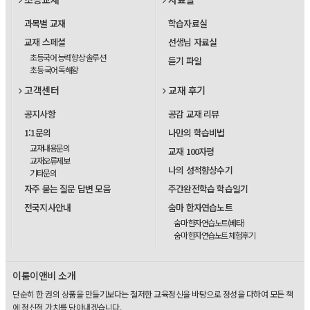
과목별 교재
학습자료실
교재 스페셜
선생님 자료실
초등국어 능력 향상 솔루션
듣기 파일
초등 국어 독해왕
고객센터
교재 후기
공지사항
공감 교재 리뷰
1:1문의
나만의 학습비법
교재내용문의
교재 100자평
교재오류제보
나의 성적향상수기
기타문의
자주 묻는 질문 답변 모음
주간완전학습 학습일기
전국지사안내
숨마 한자연습노트
숨마 한자연습노트(베타)
숨마 한자연습노트 체험후기
이룸이앤비 소개
단순히 한 권의 상품을 만들기보다는 철저한 교육정신을 바탕으로 정성을 다하여 모든 책
에 정신적 가치를 담아내겠습니다.