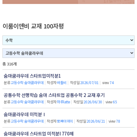
이룸이앤비 교재 100자평
총 316개
숨마쿰라우데 스타트업미적분1
분류
고등수학 숨마쿰라우데
|
작성자
바틀비
|
작성일
2026/07/01
|
view
74
공통수학 선행학습 숨마 스타트업 공통수학 2 교재 후기
분류
고등수학 숨마쿰라우데
|
작성자
하루latte
|
작성일
2026/06/30
|
view
65
숨마쿰라우데 미적분Ⅰ
분류
고등수학 숨마쿰라우데
|
작성자
뽀빠이마미
|
작성일
2026/06/21
|
view
78
숨마쿰라우데 스타트업 미적분I 770제