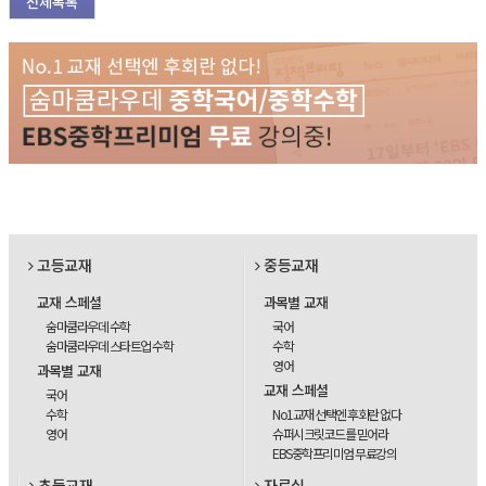
전체목록
고등교재
중등교재
교재 스페셜
과목별 교재
숨마쿰라우데 수학
국어
숨마쿰라우데 스타트업 수학
수학
영어
과목별 교재
교재 스페셜
국어
수학
No1교재 선택엔 후회란 없다
영어
슈퍼시크릿코드를 믿어라
EBS중학프리미엄 무료강의
초등교재
자료실