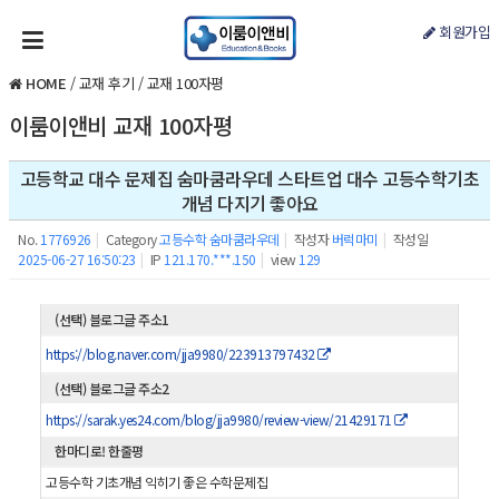
회원가입
HOME
/
교재 후기
/
교재 100자평
이룸이앤비 교재 100자평
고등학교 대수 문제집 숨마쿰라우데 스타트업 대수 고등수학기초
개념 다지기 좋아요
No.
1776926
|
Category
고등수학 숨마쿰라우데
|
작성자
버럭마미
|
작성일
2025-06-27 16:50:23
|
IP
121.170.***.150
|
view
129
(선택) 블로그글 주소1
https://blog.naver.com/jja9980/223913797432
(선택) 블로그글 주소2
https://sarak.yes24.com/blog/jja9980/review-view/21429171
한마디로! 한줄평
고등수학 기초개념 익히기 좋은 수학문제집