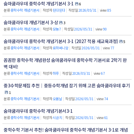
숨마쿰라우데 중학수학 개념기본서 3-1
6
분류
중학수학 개념기본서
|
작성자
된다된다
|
작성일
2026/05/31
|
view
85
숨마쿰라우데 개념기본서 3-상
3
분류
중학수학 개념기본서
|
작성자
모뇽7
|
작성일
2026/05/31
|
view
90
숨마쿰라우데 중학수학 개념기본서 3-1 (2027 적용 새교육과정)
5
분류
중학수학 개념기본서
|
작성자
로하써니맘
|
작성일
2026/05/31
|
view
77
꼼꼼한 중학수학 개념완성 숨마쿰라우데 중학수학 기본서로 2학기 완
벽 대비!
분류
중학수학 개념기본서
|
작성자
하루
|
작성일
2026/05/31
|
view
67
중3수학문제집 추천｜중등수학개념 잡기 위해 고른 숨마쿰라우데 후기
1
분류
중학수학 개념기본서
|
작성자
오봄날
|
작성일
2026/05/31
|
view
74
숨마쿰라우데 중학수학 개념기본서3-1
분류
중학수학 개념기본서
|
작성자
시금치
|
작성일
2026/05/31
|
view
61
중학수학 기본서 추천! 숨마쿰라우데 중학수학 개념기본서 3-1로 개념