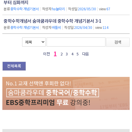
부터 심화까지
분류
중학수학 개념기본서
|
작성자
ha눌타리
|
작성일
2026/05/30
|
view
67
중학수학개념서 숨마쿰라우데 중학수학 개념기본서 3-1
분류
중학수학 개념기본서
|
작성자
바틀비
|
작성일
2026/04/30
|
view
114
검색
1
이전
2
3
4
5
다음
전체목록