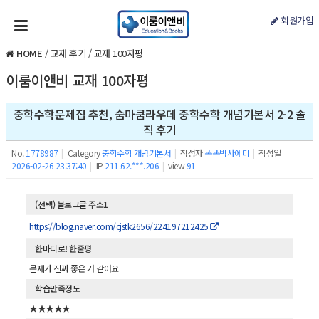
회원가입
HOME
/
교재 후기
/
교재 100자평
이룸이앤비 교재 100자평
중학수학문제집 추천, 숨마쿰라우데 중학수학 개념기본서 2-2 솔
직 후기
No.
1778987
|
Category
중학수학 개념기본서
|
작성자
똑똑박사에디
|
작성일
2026-02-26 23:37:40
|
IP
211.62.***.206
|
view
91
(선택) 블로그글 주소1
https://blog.naver.com/cjstk2656/224197212425
한마디로! 한줄평
문제가 진짜 좋은 거 같아요
학습만족정도
★★★★★