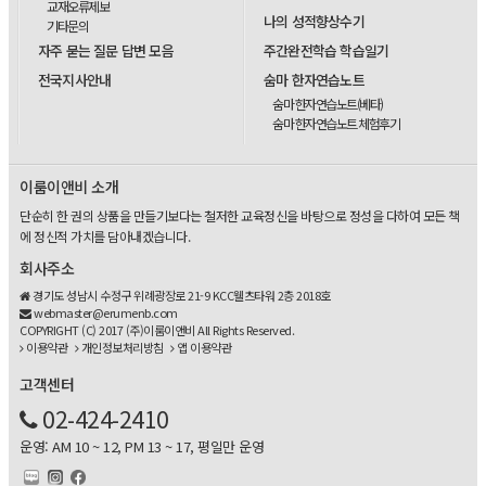
교재오류제보
나의 성적향상수기
기타문의
자주 묻는 질문 답변 모음
주간완전학습 학습일기
전국지사안내
숨마 한자연습노트
숨마 한자연습노트(베타)
숨마 한자연습노트 체험후기
이룸이앤비 소개
단순히 한 권의 상품을 만들기보다는 철저한 교육정신을 바탕으로 정성을 다하여 모든 책
에 정신적 가치를 담아내겠습니다.
회사주소
경기도 성남시 수정구 위례광장로 21-9 KCC웰츠타워 2층 2018호
webmaster@erumenb.com
COPYRIGHT (C) 2017 (주)이룸이앤비 All Rights Reserved.
이용약관
개인정보처리방침
앱 이용약관
고객센터
02-424-2410
운영: AM 10 ~ 12, PM 13 ~ 17, 평일만 운영