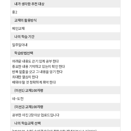
내가 생각한 추천 대상
중2
교재의 활용방식
메인교재
나의 학습 기간
일주일이내
학습방법선택
어려운 내용도 끈기 있게 공부 한다
중요한 내용 기억하고 있는지 확인 한다
반복 밑줄을 긋고 그 내용을 암기 한다
최대한 열심히 한다
배워야 할 것 정확하게 파악 한다
(미션1) 교재100자평
네~도전
(미션2) 교재100자평
공부한 사진 2장이상 업로드입니다
나의 학습교재 선택