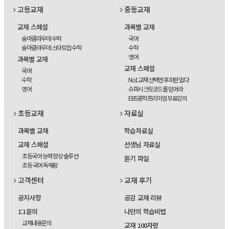
고등교재
중등교재
교재 스페셜
과목별 교재
숨마쿰라우데 수학
국어
숨마쿰라우데 스타트업 수학
수학
영어
과목별 교재
교재 스페셜
국어
수학
No1교재 선택엔 후회란 없다
영어
슈퍼시크릿코드를 믿어라
EBS중학프리미엄 무료강의
초등교재
자료실
과목별 교재
학습자료실
교재 스페셜
선생님 자료실
초등국어 능력 향상 솔루션
듣기 파일
초등 국어 독해왕
고객센터
교재 후기
공지사항
공감 교재 리뷰
1:1문의
나만의 학습비법
교재내용문의
교재 100자평