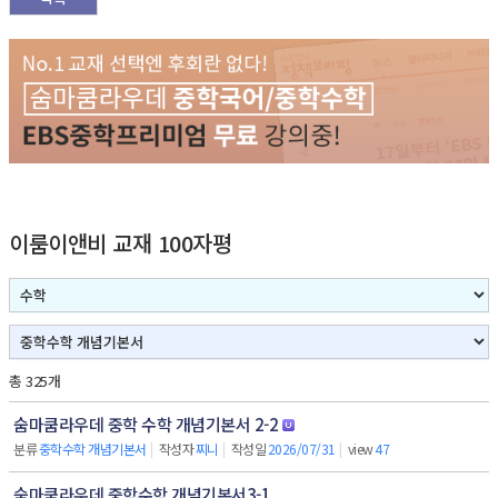
이룸이앤비 교재 100자평
총 325개
숨마쿰라우데 중학 수학 개념기본서 2-2
분류
중학수학 개념기본서
|
작성자
찌니
|
작성일
2026/07/31
|
view
47
숨마쿰라우데 중학수학 개념기본서3-1