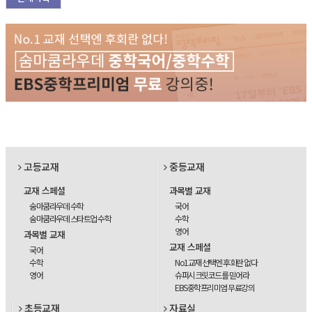
고등교재
중등교재
교재 스페셜
과목별 교재
숨마쿰라우데 수학
국어
숨마쿰라우데 스타트업 수학
수학
영어
과목별 교재
교재 스페셜
국어
수학
No1교재 선택엔 후회란 없다
영어
슈퍼시크릿코드를 믿어라
EBS중학프리미엄 무료강의
초등교재
자료실