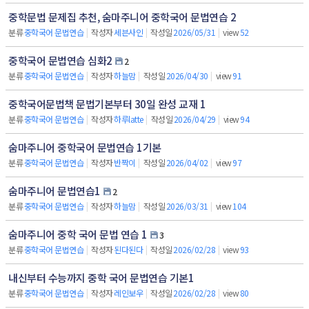
중학문법 문제집 추천, 숨마주니어 중학국어 문법연습 2
분류
중학국어 문법연습
|
작성자
세븐사인
|
작성일
2026/05/31
|
view
52
중학국어 문법연습 심화2
2
분류
중학국어 문법연습
|
작성자
하늘맘
|
작성일
2026/04/30
|
view
91
중학국어문법책 문법기본부터 30일 완성 교재 1
분류
중학국어 문법연습
|
작성자
하루latte
|
작성일
2026/04/29
|
view
94
숨마주니어 중학국어 문법연습 1기본
분류
중학국어 문법연습
|
작성자
반짝이
|
작성일
2026/04/02
|
view
97
숨마주니어 문법연습1
2
분류
중학국어 문법연습
|
작성자
하늘맘
|
작성일
2026/03/31
|
view
104
숨마주니어 중학 국어 문법 연습 1
3
분류
중학국어 문법연습
|
작성자
된다된다
|
작성일
2026/02/28
|
view
93
내신부터 수능까지 중학 국어 문법연습 기본1
분류
중학국어 문법연습
|
작성자
레인보우
|
작성일
2026/02/28
|
view
80