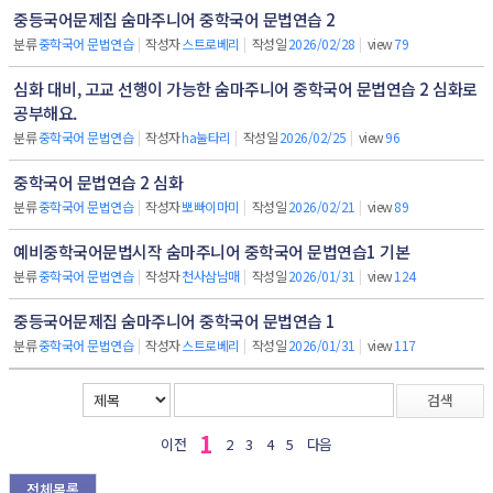
중등국어문제집 숨마주니어 중학국어 문법연습 2
분류
중학국어 문법연습
|
작성자
스트로베리
|
작성일
2026/02/28
|
view
79
심화 대비, 고교 선행이 가능한 숨마주니어 중학국어 문법연습 2 심화로
공부해요.
분류
중학국어 문법연습
|
작성자
ha눌타리
|
작성일
2026/02/25
|
view
96
중학국어 문법연습 2 심화
분류
중학국어 문법연습
|
작성자
뽀빠이마미
|
작성일
2026/02/21
|
view
89
예비중학국어문법시작 숨마주니어 중학국어 문법연습1 기본
분류
중학국어 문법연습
|
작성자
천사삼남매
|
작성일
2026/01/31
|
view
124
중등국어문제집 숨마주니어 중학국어 문법연습 1
분류
중학국어 문법연습
|
작성자
스트로베리
|
작성일
2026/01/31
|
view
117
검색
1
이전
2
3
4
5
다음
전체목록