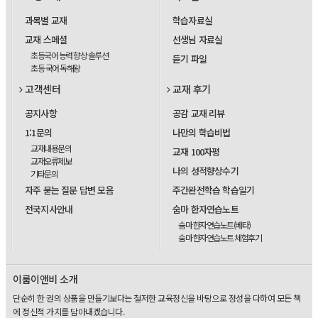
과목별 교재
학습자료실
교재 스페셜
선생님 자료실
초등국어 능력 향상 솔루션
듣기 파일
초등 국어 독해왕
고객센터
교재 후기
공지사항
공감 교재 리뷰
1:1문의
나만의 학습비법
교재내용문의
교재 100자평
교재오류제보
나의 성적향상수기
기타문의
자주 묻는 질문 답변 모음
주간완전학습 학습일기
전국지사안내
숨마 한자연습노트
숨마 한자연습노트(베타)
숨마 한자연습노트 체험후기
이룸이앤비 소개
단순히 한 권의 상품을 만들기보다는 철저한 교육정신을 바탕으로 정성을 다하여 모든 책
에 정신적 가치를 담아내겠습니다.