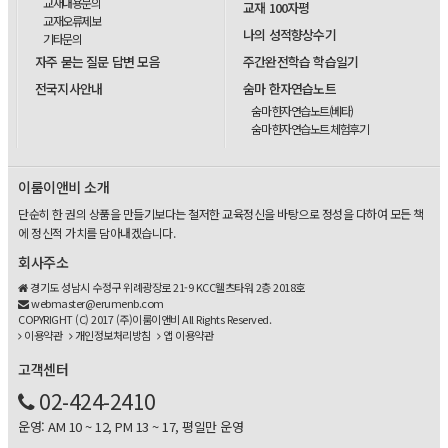
교재내용문의
교재 100자평
교재오류제보
나의 성적향상수기
기타문의
자주 묻는 질문 답변 모음
주간완전학습 학습일기
전국지사안내
숨마 한자연습노트
숨마 한자연습노트(베타)
숨마 한자연습노트 체험후기
이룸이앤비 소개
단순히 한 권의 상품을 만들기보다는 철저한 교육정신을 바탕으로 정성을 다하여 모든 책
에 정신적 가치를 담아내겠습니다.
회사주소
경기도 성남시 수정구 위례광장로 21-9 KCC웰츠타워 2층 2018호
webmaster@erumenb.com
COPYRIGHT (C) 2017 (주)이룸이앤비 All Rights Reserved.
이용약관
개인정보처리방침
앱 이용약관
고객센터
02-424-2410
운영: AM 10 ~ 12, PM 13 ~ 17, 평일만 운영