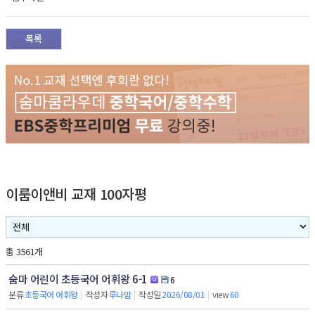
목록
이룸이앤비 교재 100자평
총 3561개
숨마 어린이 초등국어 어휘왕 6-1
6
분류
초등국어 어휘왕
|
작성자
루나맘
|
작성일
2026/08/01
|
view
60