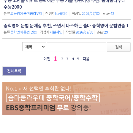
수능 고빈출 어휘로 공략하는 수능 기출 영단어장 추천! 숨마쿰라우데
수능2000
분류
고등영어 숨마쿰라우데
|
작성자
ha눌타리
|
작성일
2026/07/30
|
view
42
중학영어 문법 문제집 추천, 쓰면서 마스하는 숨마 중학영어 문법연습 1
분류
중학영어 문법 연습
|
작성자
세븐사인
|
작성일
2026/07/30
|
view
29
검색
1
이전
2
3
4
5
다음
전체목록