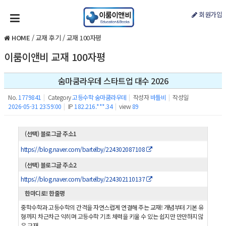
회원가입
HOME
/
교재 후기
/
교재 100자평
이룸이앤비 교재 100자평
숨마쿰라우데 스타트업 대수 2026
No.
1779841
|
Category
고등수학 숨마쿰라우데
|
작성자
바틀비
|
작성일
2026-05-31 23:59:00
|
IP
182.216.***.34
|
view
89
(선택) 블로그글 주소1
https://blog.naver.com/bartelby/224302087108
(선택) 블로그글 주소2
https://blog.naver.com/bartelby/224302110137
한마디로! 한줄평
중학수학과 고등수학의 간격을 자연스럽게 연결해 주는 교재! 개념부터 기본 유
형까지 차근차근 익히며 고등수학 기초 체력을 키울 수 있는 쉽지만 만만하지않
은 교재