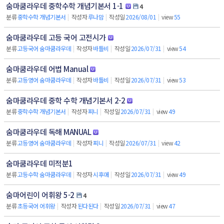
숨마쿰라우데 중학수학 개념기본서 1-1
4
분류
중학수학 개념기본서
|
작성자
루나맘
|
작성일
2026/08/01
|
view
55
숨마쿰라우데 고등 국어 고전시가
분류
고등국어 숨마쿰라우데
|
작성자
바틀비
|
작성일
2026/07/31
|
view
54
숨마쿰라우데 어법 Manual
분류
고등영어 숨마쿰라우데
|
작성자
바틀비
|
작성일
2026/07/31
|
view
53
숨마쿰라우데 중학 수학 개념기본서 2-2
분류
중학수학 개념기본서
|
작성자
찌니
|
작성일
2026/07/31
|
view
49
숨마쿰라우데 독해 MANUAL
분류
고등영어 숨마쿰라우데
|
작성자
찌니
|
작성일
2026/07/31
|
view
42
숨마쿰라우데 미적분1
분류
고등수학 숨마쿰라우데
|
작성자
시후애
|
작성일
2026/07/31
|
view
49
숨마어린이 어휘왕 5-2
4
분류
초등국어 어휘왕
|
작성자
된다된다
|
작성일
2026/07/31
|
view
47