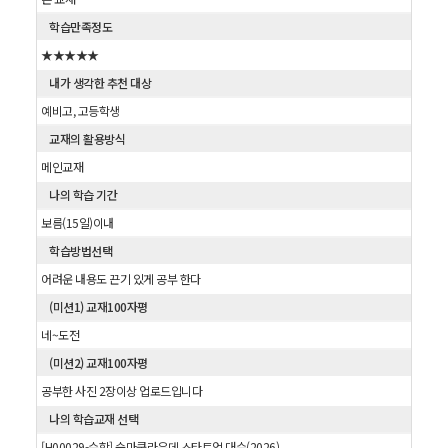
학습만족정도
★★★★★
내가 생각한 추천 대상
예비고, 고등학생
교재의 활용방식
메인교재
나의 학습 기간
보름(15일)이내
학습방법선택
어려운 내용도 끈기 있게 공부 한다
(미션1) 교재100자평
네~도전
(미션2) 교재100자평
공부한 사진 2장이상 업로드입니다
나의 학습교재 선택
[H00029-수학] 숨마쿰라우데 스타트업 대수(2026)