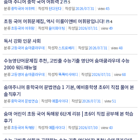
숨마 주니어 중학 국어 어휘력 2
5
분류
중학국어 어휘력
|
작성자
된다된다
|
작성일
2026/07/31
|
view
45
초등 국어 어휘문제집, 역시 이룸이앤비 어휘왕입니다!
4
분류
초등국어 어휘왕
|
작성자
율이화이팅
|
작성일
2026/07/31
|
view
49
독서 강화 인문 사회
분류
고등국어 숨마쿰라우데
|
작성자
스트로베리
|
작성일
2026/07/31
|
view
48
수능영단어문제집 추천, 고빈출 수능기출 영단어 숨마쿰라우데 수능
2000 워드매뉴얼
분류
고등영어 숨마쿰라우데
|
작성자
똑똑박사에디
|
작성일
2026/07/31
|
view
68
숨마주니어 중학국어 문법연습 1 기본, 예비중학생 초6이 직접 풀어 본
솔직후기
분류
중학국어 문법연습
|
작성자
애플사이다
|
작성일
2026/07/31
|
view
51
숨마 어린이 초등 국어 독해왕 6단계 리뷰 | 초6이 직접 공부해 본 학습
후기
분류
초등국어 독해왕
|
작성자
애플사이다
|
작성일
2026/07/30
|
view
43