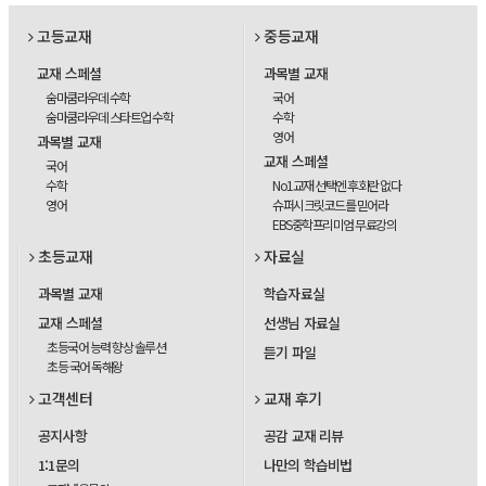
고등교재
중등교재
교재 스페셜
과목별 교재
숨마쿰라우데 수학
국어
숨마쿰라우데 스타트업 수학
수학
영어
과목별 교재
교재 스페셜
국어
수학
No1교재 선택엔 후회란 없다
영어
슈퍼시크릿코드를 믿어라
EBS중학프리미엄 무료강의
초등교재
자료실
과목별 교재
학습자료실
교재 스페셜
선생님 자료실
초등국어 능력 향상 솔루션
듣기 파일
초등 국어 독해왕
고객센터
교재 후기
공지사항
공감 교재 리뷰
1:1문의
나만의 학습비법