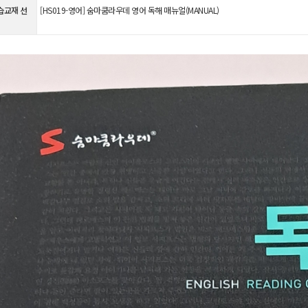
습교재 선
[HS019-영어] 숨마쿰라우데 영어 독해 매뉴얼(MANUAL)