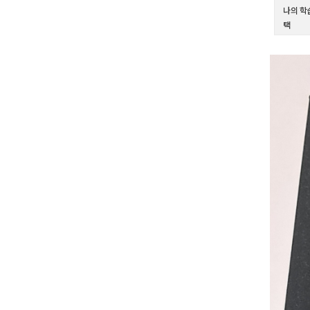
나의 학
택