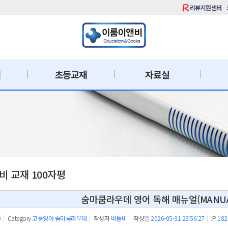
리뷰지원센터
재
초등교재
자료실
 교재 100자평
숨마쿰라우데 영어 독해 매뉴얼(MANU
9
|
Category
고등영어 숨마쿰라우데
|
작성자
바틀비
|
작성일
2026-05-31 23:56:27
|
IP
182