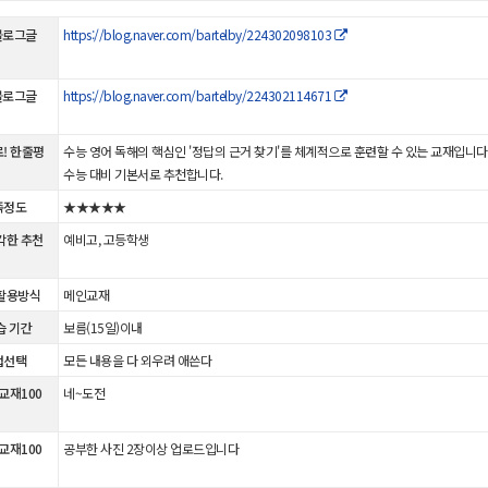
 블로그글
https://blog.naver.com/bartelby/224302098103
 블로그글
https://blog.naver.com/bartelby/224302114671
! 한줄평
수능 영어 독해의 핵심인 '정답의 근거 찾기'를 체계적으로 훈련할 수 있는 교재입니다
수능 대비 기본서로 추천합니다.
족정도
★★★★★
각한 추천
예비고, 고등학생
활용방식
메인교재
습 기간
보름(15일)이내
법선택
모든 내용을 다 외우려 애쓴다
 교재100
네~도전
 교재100
공부한 사진 2장이상 업로드입니다