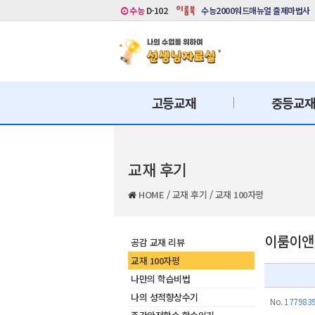
수능
D-102
수능2000워드매뉴얼 출제마법사
고등교재
중등교
교재 후기
HOME
/
교재 후기
/
교재 100자평
이룸이앤비
공감 교재 리뷰
교재 100자평
나만의 학습비법
나의 성적향상수기
No.
177983