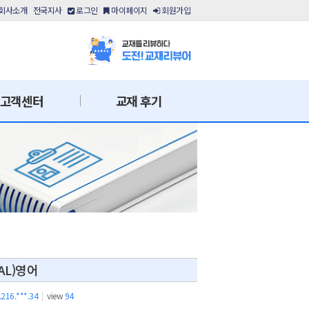
회사소개
전국지사
로그인
마이페이지
회원가입
고객센터
교재 후기
AL)영어
.216.***.34
|
view
94