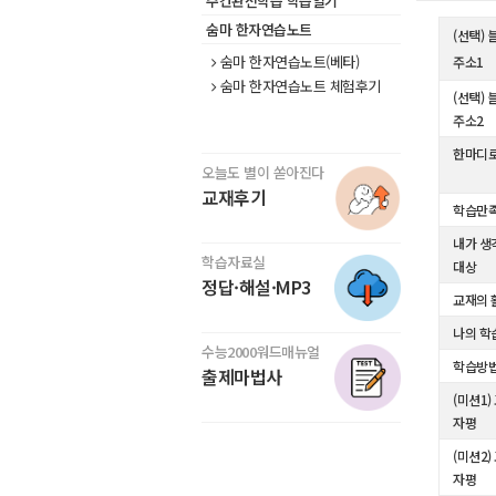
주간완전학습 학습일기
숨마 한자연습노트
(선택)
숨마 한자연습노트(베타)
주소1
숨마 한자연습노트 체험후기
(선택)
주소2
한마디로
오늘도 별이 쏟아진다
교재후기
학습만
내가 생
학습자료실
대상
정답·해설·MP3
교재의 
나의 학
수능2000워드매뉴얼
학습방
출제마법사
(미션1)
자평
(미션2)
자평