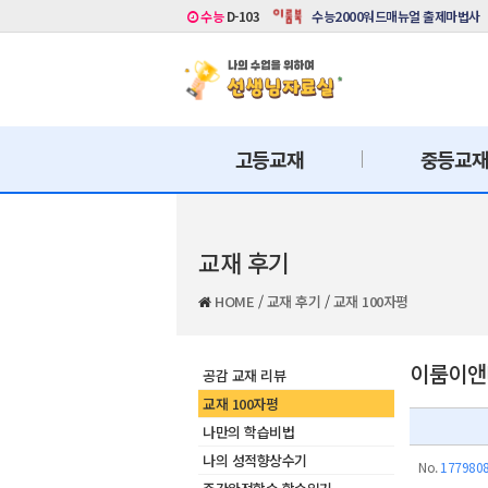
수능
D-103
수능2000워드매뉴얼 출제마법사
고등교재
중등교
교재 후기
HOME
/
교재 후기
/
교재 100자평
이룸이앤비
공감 교재 리뷰
교재 100자평
나만의 학습비법
나의 성적향상수기
No.
177980