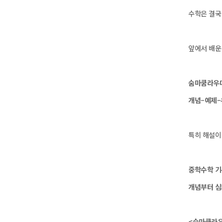
수학은 결국
앞에서 배운
숨마쿰라우데
개념–예제–
특히 해설이
중학수학 기
개념부터 심
<숨마쿰라우