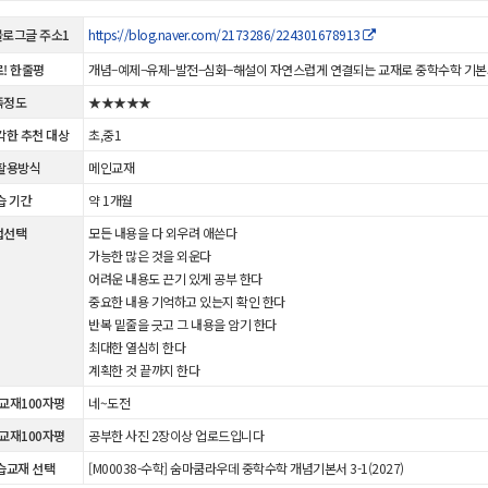
 블로그글 주소1
https://blog.naver.com/2173286/224301678913
! 한줄평
개념–예제–유제–발전–심화–해설이 자연스럽게 연결되는 교재로 중학수학 기본서
족정도
★★★★★
각한 추천 대상
초,중1
활용방식
메인교재
습 기간
약 1개월
법선택
모든 내용을 다 외우려 애쓴다
가능한 많은 것을 외운다
어려운 내용도 끈기 있게 공부 한다
중요한 내용 기억하고 있는지 확인 한다
반복 밑줄을 긋고 그 내용을 암기 한다
최대한 열심히 한다
계획한 것 끝까지 한다
 교재100자평
네~도전
 교재100자평
공부한 사진 2장이상 업로드입니다
습교재 선택
[M00038-수학] 숨마쿰라우데 중학수학 개념기본서 3-1(2027)