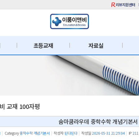
리뷰지원센터
재
초등교재
자료실
 교재 100자평
숨마쿰라우데 중학수학 개념기본서 3
8
|
Category
중학수학 개념기본서
|
작성자
된다된다
|
작성일
2026-05-31 21:29:04
|
IP
211