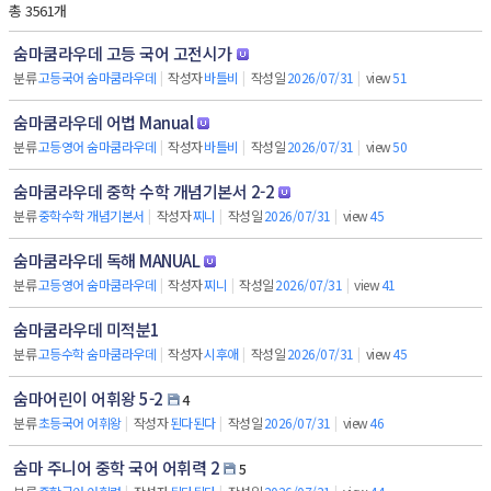
총 3561개
숨마쿰라우데 고등 국어 고전시가
분류
고등국어 숨마쿰라우데
|
작성자
바틀비
|
작성일
2026/07/31
|
view
51
숨마쿰라우데 어법 Manual
분류
고등영어 숨마쿰라우데
|
작성자
바틀비
|
작성일
2026/07/31
|
view
50
숨마쿰라우데 중학 수학 개념기본서 2-2
분류
중학수학 개념기본서
|
작성자
찌니
|
작성일
2026/07/31
|
view
45
숨마쿰라우데 독해 MANUAL
분류
고등영어 숨마쿰라우데
|
작성자
찌니
|
작성일
2026/07/31
|
view
41
숨마쿰라우데 미적분1
분류
고등수학 숨마쿰라우데
|
작성자
시후애
|
작성일
2026/07/31
|
view
45
숨마어린이 어휘왕 5-2
4
분류
초등국어 어휘왕
|
작성자
된다된다
|
작성일
2026/07/31
|
view
46
숨마 주니어 중학 국어 어휘력 2
5