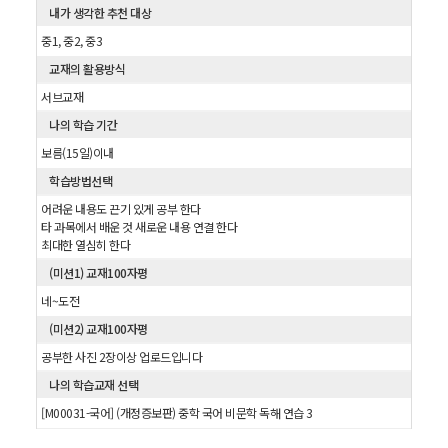
내가 생각한 추천 대상
중1, 중2, 중3
교재의 활용방식
서브교재
나의 학습 기간
보름(15일)이내
학습방법선택
어려운 내용도 끈기 있게 공부 한다
타 과목에서 배운 것 새로운 내용 연결 한다
최대한 열심히 한다
(미션1) 교재100자평
네~도전
(미션2) 교재100자평
공부한 사진 2장이상 업로드입니다
나의 학습교재 선택
[M00031-국어] (개정증보판) 중학 국어 비문학 독해 연습 3