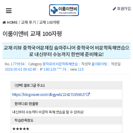
회원가입
HOME
/
교재 후기
/
교재 100자평
이룸이앤비 교재 100자평
교재 리뷰 중학국어문제집 숨마주니어 중학국어 비문학독해연습으
로 내신부터 수능까지 한번에 준비해요!
No.
1779594
|
Category
중학국어 비문학독해연습
|
작성자
율이화이팅
|
작성일
2026-05-01 00:42:49
|
IP
180.229.***.76
|
view
110
(선택) 블로그글 주소1
https://blog.naver.com/dbgywls/224271056027
한마디로! 한줄평
내신부터 수능까지 비문학 독해 연습을 할 수 있어요!
학습만족정도
★★★★★