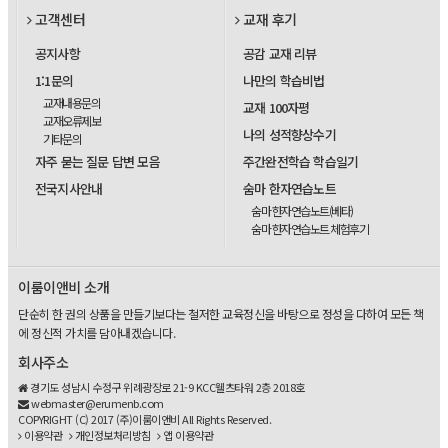
고객센터
교재 후기
공지사항
공감 교재 리뷰
1:1문의
나만의 학습비법
교재내용문의
교재 100자평
교재오류제보
나의 성적향상수기
기타문의
자주 묻는 질문 답변 모음
주간완전학습 학습일기
전국지사안내
숨마 한자연습노트
숨마 한자연습노트(베타)
숨마 한자연습노트 체험후기
이룸이앤비 소개
단순히 한 권의 상품을 만들기보다는 철저한 교육정신을 바탕으로 정성을 다하여 모든 책
에 정신적 가치를 담아내겠습니다.
회사주소
경기도 성남시 수정구 위례광장로 21-9 KCC웰츠타워 2층 2018호
webmaster@erumenb.com
COPYRIGHT (C) 2017 (주)이룸이앤비 All Rights Reserved.
이용약관
개인정보처리방침
앱 이용약관