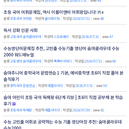
분류
중학국어 어휘력
|
작성자
된다된다
|
작성일
2026/07/31
|
view
44
초등 국어 어휘문제집, 역시 이룸이앤비 어휘왕입니다!
4
분류
초등국어 어휘왕
|
작성자
율이화이팅
|
작성일
2026/07/31
|
view
48
독서 강화 인문 사회
분류
고등국어 숨마쿰라우데
|
작성자
스트로베리
|
작성일
2026/07/31
|
view
47
수능영단어문제집 추천, 고빈출 수능기출 영단어 숨마쿰라우데 수능
2000 워드매뉴얼
분류
고등영어 숨마쿰라우데
|
작성자
똑똑박사에디
|
작성일
2026/07/31
|
view
66
숨마주니어 중학국어 문법연습 1 기본, 예비중학생 초6이 직접 풀어 본
솔직후기
분류
중학국어 문법연습
|
작성자
애플사이다
|
작성일
2026/07/31
|
view
50
숨마 어린이 초등 국어 독해왕 6단계 리뷰 | 초6이 직접 공부해 본 학습
후기
분류
초등국어 독해왕
|
작성자
애플사이다
|
작성일
2026/07/30
|
view
42
수능 고빈출 어휘로 공략하는 수능 기출 영단어장 추천! 숨마쿰라우데
수능2000