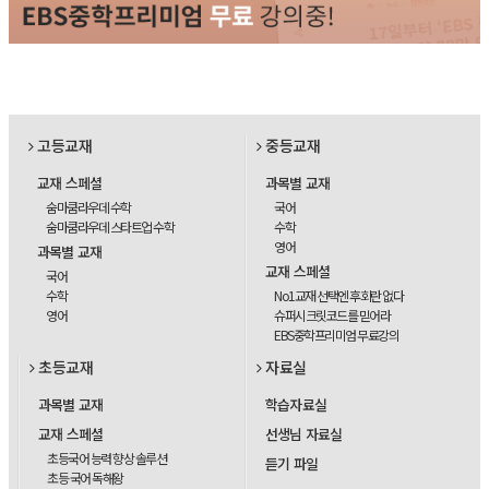
고등교재
중등교재
교재 스페셜
과목별 교재
숨마쿰라우데 수학
국어
숨마쿰라우데 스타트업 수학
수학
영어
과목별 교재
교재 스페셜
국어
수학
No1교재 선택엔 후회란 없다
영어
슈퍼시크릿코드를 믿어라
EBS중학프리미엄 무료강의
초등교재
자료실
과목별 교재
학습자료실
교재 스페셜
선생님 자료실
초등국어 능력 향상 솔루션
듣기 파일
초등 국어 독해왕