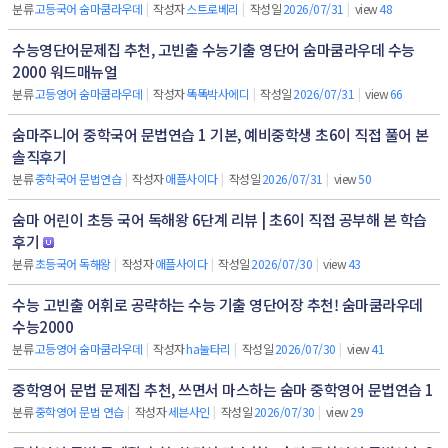
분류
고등국어 숨마쿰라우데
|
작성자
스트로베리
|
작성일
2026/07/31
|
view
48
수능영단어문제집 추천, 고빈출 수능기출 영단어 숨마쿰라우데 수능
2000 워드매뉴얼
분류
고등영어 숨마쿰라우데
|
작성자
똑똑박사에디
|
작성일
2026/07/31
|
view
66
숨마주니어 중학국어 문법연습 1 기본, 예비중학생 초6이 직접 풀어 본
솔직후기
분류
중학국어 문법연습
|
작성자
애플사이다
|
작성일
2026/07/31
|
view
50
숨마 어린이 초등 국어 독해왕 6단계 리뷰 | 초6이 직접 공부해 본 학습
후기
분류
초등국어 독해왕
|
작성자
애플사이다
|
작성일
2026/07/30
|
view
43
수능 고빈출 어휘로 공략하는 수능 기출 영단어장 추천! 숨마쿰라우데
수능2000
분류
고등영어 숨마쿰라우데
|
작성자
ha눌타리
|
작성일
2026/07/30
|
view
41
중학영어 문법 문제집 추천, 쓰면서 마스하는 숨마 중학영어 문법연습 1
분류
중학영어 문법 연습
|
작성자
세븐사인
|
작성일
2026/07/30
|
view
29