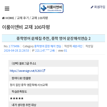
회원가입
HOME
/
교재 후기
/
교재 100자평
이룸이앤비 교재 100자평
중학영어 문제집 추천, 중학 영어 문장해석연습 2
No.
1779496
|
Category
중학영어 문장 해석 연습
|
작성자
세븐사인
|
작성일
2026-04-28 21:26:53
|
IP
221.147.***.246
|
view
81
(선택) 블로그글 주소1
https://sevensign.net/6260
한마디로! 한줄평
정리 잘된 중학 영문독해 서브교재
학습만족정도
★★★★★
내가 생각한 추천 대상