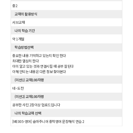
중2
교재의 활용방식
서브교재
나의 학습 기간
약 1개월
학습방법선택
중요한 내용 기억하고 있는지 확인 한다
최대한 열심히 한다
이미 알고 있는 것과 연결시킬 때 공부 잘된다
이해 안되는 내용은 다른 정보 찾아본다
(미션1) 교재100자평
네~도전
(미션2) 교재100자평
공부한 사진 2장이상 업로드입니다
나의 학습교재 선택
[ME005-영어] 숨마주니어 중학영어 문장해석 연습 2