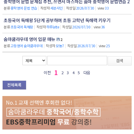
중학영어 문법 문제집 추천, 쓰면서 마스하는 숨마 중학영어 문법연습 2
분류
중학영어 문법 연습
|
작성자
세븐사인
|
작성일
2026/07/30
|
view
33
초등국어 독해왕 5단계 공부하며 초등 고학년 독해력 키우기
분류
초등국어 독해왕
|
작성자
하루latte
|
작성일
2026/07/30
|
view
36
숨마쿰라우데 영어 입문 매뉴
2
분류
고등영어 숨마쿰라우데
|
작성자
모뇽7
|
작성일
2026/07/30
|
view
25
검색
1
이전
2
3
4
5
다음
전체목록