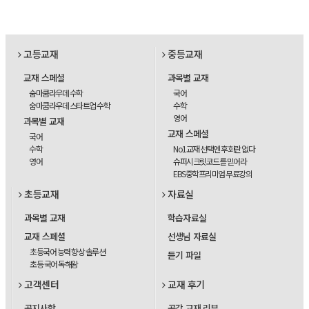
고등교재
중등교재
교재 스페셜
과목별 교재
숨마쿰라우데 수학
국어
숨마쿰라우데 스타트업 수학
수학
영어
과목별 교재
교재 스페셜
국어
수학
No1교재 선택엔 후회란 없다
영어
슈퍼시크릿코드를 믿어라
EBS중학프리미엄 무료강의
초등교재
자료실
과목별 교재
학습자료실
교재 스페셜
선생님 자료실
초등국어 능력 향상 솔루션
듣기 파일
초등 국어 독해왕
고객센터
교재 후기
공지사항
공감 교재 리뷰