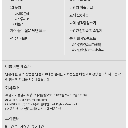
1:1문의
나만의 학습비법
교재내용문의
교재 100자평
교재오류제보
나의 성적향상수기
기타문의
자주 묻는 질문 답변 모음
주간완전학습 학습일기
전국지사안내
숨마 한자연습노트
숨마 한자연습노트(베타)
숨마 한자연습노트 체험후기
이룸이앤비 소개
단순히 한 권의 상품을 만들기보다는 철저한 교육정신을 바탕으로 정성을 다하여 모든 책
에 정신적 가치를 담아내겠습니다.
회사주소
경기도 성남시 수정구 위례광장로 21-9 KCC웰츠타워 2층 2018호
webmaster@erumenb.com
COPYRIGHT (C) 2017 (주)이룸이앤비 All Rights Reserved.
이용약관
개인정보처리방침
앱 이용약관
고객센터
02-424-2410