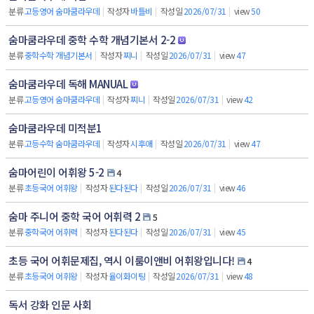
분류
고등영어 숨마쿰라우데
|
작성자
바틀비
|
작성일
2026/07/31
|
view
50
숨마쿰라우데 중학 수학 개념기본서 2-2
분류
중학수학 개념기본서
|
작성자
찌니
|
작성일
2026/07/31
|
view
47
숨마쿰라우데 독해 MANUAL
분류
고등영어 숨마쿰라우데
|
작성자
찌니
|
작성일
2026/07/31
|
view
42
숨마쿰라우데 미적분1
분류
고등수학 숨마쿰라우데
|
작성자
시후애
|
작성일
2026/07/31
|
view
47
숨마어린이 어휘왕 5-2
4
분류
초등국어 어휘왕
|
작성자
된다된다
|
작성일
2026/07/31
|
view
46
숨마 주니어 중학 국어 어휘력 2
5
분류
중학국어 어휘력
|
작성자
된다된다
|
작성일
2026/07/31
|
view
45
초등 국어 어휘문제집, 역시 이룸이앤비 어휘왕입니다!
4
분류
초등국어 어휘왕
|
작성자
율이화이팅
|
작성일
2026/07/31
|
view
48
독서 강화 인문 사회