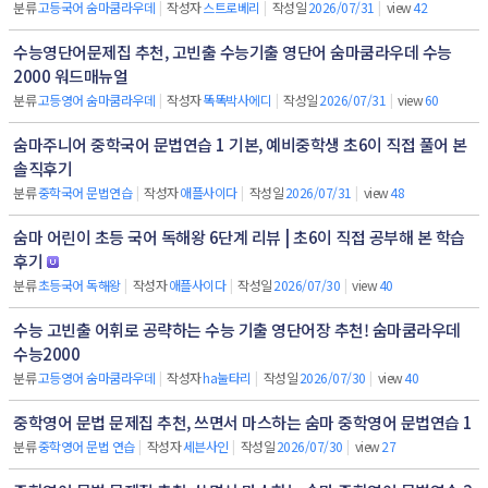
분류
고등국어 숨마쿰라우데
|
작성자
스트로베리
|
작성일
2026/07/31
|
view
42
수능영단어문제집 추천, 고빈출 수능기출 영단어 숨마쿰라우데 수능
2000 워드매뉴얼
분류
고등영어 숨마쿰라우데
|
작성자
똑똑박사에디
|
작성일
2026/07/31
|
view
60
숨마주니어 중학국어 문법연습 1 기본, 예비중학생 초6이 직접 풀어 본
솔직후기
분류
중학국어 문법연습
|
작성자
애플사이다
|
작성일
2026/07/31
|
view
48
숨마 어린이 초등 국어 독해왕 6단계 리뷰 | 초6이 직접 공부해 본 학습
후기
분류
초등국어 독해왕
|
작성자
애플사이다
|
작성일
2026/07/30
|
view
40
수능 고빈출 어휘로 공략하는 수능 기출 영단어장 추천! 숨마쿰라우데
수능2000
분류
고등영어 숨마쿰라우데
|
작성자
ha눌타리
|
작성일
2026/07/30
|
view
40
중학영어 문법 문제집 추천, 쓰면서 마스하는 숨마 중학영어 문법연습 1
분류
중학영어 문법 연습
|
작성자
세븐사인
|
작성일
2026/07/30
|
view
27