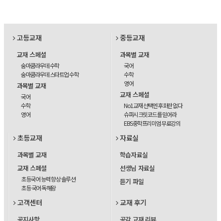
고등교재
중등교재
교재 스페셜
과목별 교재
숨마쿰라우데 수학
국어
숨마쿰라우데 스타트업 수학
수학
영어
과목별 교재
교재 스페셜
국어
수학
No1교재 선택엔 후회란 없다
영어
슈퍼시크릿코드를 믿어라
EBS중학프리미엄 무료강의
초등교재
자료실
과목별 교재
학습자료실
교재 스페셜
선생님 자료실
초등국어 능력 향상 솔루션
듣기 파일
초등 국어 독해왕
고객센터
교재 후기
공지사항
공감 교재 리뷰