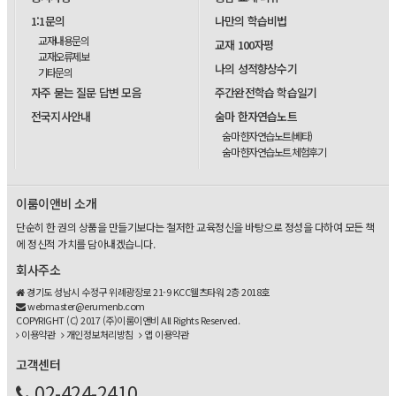
1:1문의
나만의 학습비법
교재내용문의
교재 100자평
교재오류제보
나의 성적향상수기
기타문의
자주 묻는 질문 답변 모음
주간완전학습 학습일기
전국지사안내
숨마 한자연습노트
숨마 한자연습노트(베타)
숨마 한자연습노트 체험후기
이룸이앤비 소개
단순히 한 권의 상품을 만들기보다는 철저한 교육정신을 바탕으로 정성을 다하여 모든 책
에 정신적 가치를 담아내겠습니다.
회사주소
경기도 성남시 수정구 위례광장로 21-9 KCC웰츠타워 2층 2018호
webmaster@erumenb.com
COPYRIGHT (C) 2017 (주)이룸이앤비 All Rights Reserved.
이용약관
개인정보처리방침
앱 이용약관
고객센터
02-424-2410