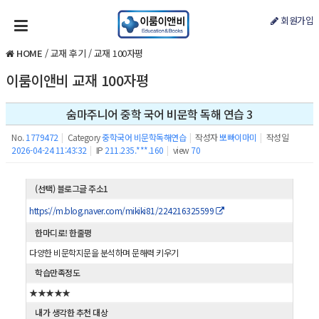
회원가입
HOME
/
교재 후기
/
교재 100자평
이룸이앤비 교재 100자평
숨마주니어 중학 국어 비문학 독해 연습 3
No.
1779472
|
Category
중학국어 비문학독해연습
|
작성자
뽀빠이마미
|
작성일
2026-04-24 11:43:32
|
IP
211.235.***.160
|
view
70
(선택) 블로그글 주소1
https://m.blog.naver.com/mikiki81/224216325599
한마디로! 한줄평
다양한 비문학지문을 분석하며 문해력 키우기
학습만족정도
★★★★★
내가 생각한 추천 대상