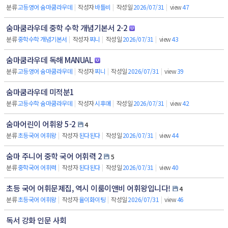
분류
고등영어 숨마쿰라우데
|
작성자
바틀비
|
작성일
2026/07/31
|
view
47
숨마쿰라우데 중학 수학 개념기본서 2-2
분류
중학수학 개념기본서
|
작성자
찌니
|
작성일
2026/07/31
|
view
43
숨마쿰라우데 독해 MANUAL
분류
고등영어 숨마쿰라우데
|
작성자
찌니
|
작성일
2026/07/31
|
view
39
숨마쿰라우데 미적분1
분류
고등수학 숨마쿰라우데
|
작성자
시후애
|
작성일
2026/07/31
|
view
42
숨마어린이 어휘왕 5-2
4
분류
초등국어 어휘왕
|
작성자
된다된다
|
작성일
2026/07/31
|
view
44
숨마 주니어 중학 국어 어휘력 2
5
분류
중학국어 어휘력
|
작성자
된다된다
|
작성일
2026/07/31
|
view
40
초등 국어 어휘문제집, 역시 이룸이앤비 어휘왕입니다!
4
분류
초등국어 어휘왕
|
작성자
율이화이팅
|
작성일
2026/07/31
|
view
46
독서 강화 인문 사회