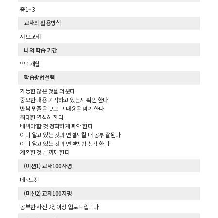
중1~3
교재의 활용방식
서브교재
나의 학습 기간
약 1개월
학습방법선택
가능한 많은 것을 외운다
중요한 내용 기억하고 있는지 확인 한다
반복 밑줄을 긋고 그 내용을 암기 한다
최대한 열심히 한다
배워야 할 것 정확하게 파악 한다
이미 알고 있는 것과 연결시킬 때 공부 잘된다
이미 알고 있는 것과 연결방법 생각 한다
계획한 것 끝까지 한다
(미션1) 교재100자평
네~도전
(미션2) 교재100자평
공부한 사진 2장이상 업로드입니다