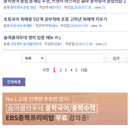
중학영어 문법 문제집 추천, 쓰면서 마스하는 숨마 중학영어 문법연습 2
분류
중학영어 문법 연습
|
작성자
세븐사인
|
작성일
2026/07/30
|
view
31
초등국어 독해왕 5단계 공부하며 초등 고학년 독해력 키우기
분류
초등국어 독해왕
|
작성자
하루latte
|
작성일
2026/07/30
|
view
34
숨마쿰라우데 영어 입문 매뉴
2
분류
고등영어 숨마쿰라우데
|
작성자
모뇽7
|
작성일
2026/07/30
|
view
23
검색
1
이전
2
3
4
5
다음
전체목록