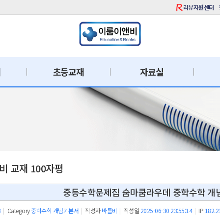
리뷰지원센터
재
초등교재
자료실
 교재 100자평
중등수학문제집 숨마쿰라우데 중학수학 개념
3
|
Category
중학수학 개념기본서
|
작성자
바틀비
|
작성일
2025-06-30 23:55:14
|
IP
182.2