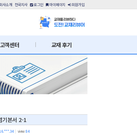
회사소개
전국지사
로그인
마이페이지
회원가입
고객센터
교재 후기
기본서 2-1
16.***.34
|
view
84