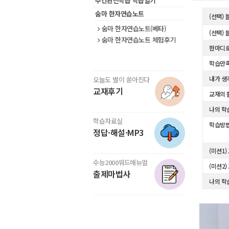
주간완전학습 학습일기
숨마 한자연습노트
(선택)
숨마 한자연습노트(베타)
(선택)
숨마 한자연습노트 체험후기
한마디로
학습만
내가 생
오늘도 별이 쏟아진다
교재후기
교재의 
나의 학
학습자료실
학습방
정답·해설·MP3
(미션1)
수능2000워드매뉴얼
(미션2)
출제마법사
나의 학