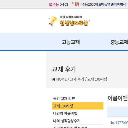
수능
D-103
수능2000워드매뉴얼 출제마법사
고등교재
중등교
교재 후기
HOME
/
교재 후기
/
교재 100자평
이룸이앤비
공감 교재 리뷰
교재 100자평
나만의 학습비법
나의 성적향상수기
No.
177700