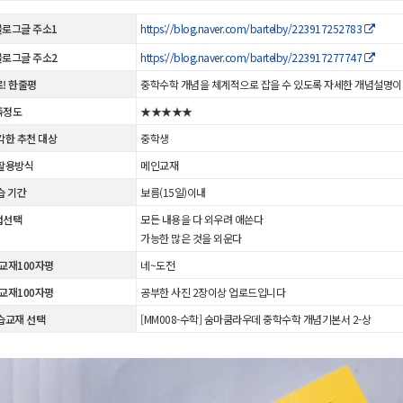
 블로그글 주소1
https://blog.naver.com/bartelby/223917252783
 블로그글 주소2
https://blog.naver.com/bartelby/223917277747
! 한줄평
중학수학 개념을 체계적으로 잡을 수 있도록 자세한 개념설명이
족정도
★★★★★
각한 추천 대상
중학생
활용방식
메인교재
습 기간
보름(15일)이내
법선택
모든 내용을 다 외우려 애쓴다
가능한 많은 것을 외운다
 교재100자평
네~도전
 교재100자평
공부한 사진 2장이상 업로드입니다
습교재 선택
[MM008-수학] 숨마쿰라우데 중학수학 개념기본서 2-상