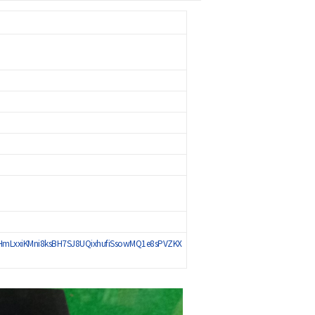
eHmLxxiKMni8ksBH7SJ8UQixhufiSsowMQ1e8sPVZKX