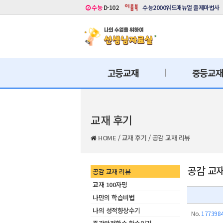
수능
D-102
수능2000워드매뉴얼 출제마법사
고등교재
중등교
교재 후기
HOME
/
교재 후기
/
공감 교재 리뷰
공감 교
공감 교재 리뷰
교재 100자평
나만의 학습비법
나의 성적향상수기
No.
177398