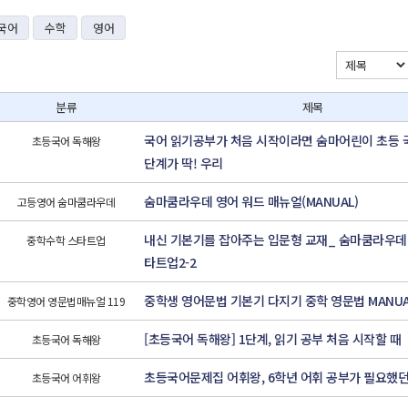
국어
수학
영어
분류
제목
국어 읽기공부가 처음 시작이라면 숨마어린이 초등 국
초등국어 독해왕
단계가 딱! 우리
숨마쿰라우데 영어 워드 매뉴얼(MANUAL)
고등영어 숨마쿰라우데
내신 기본기를 잡아주는 입문형 교재_ 숨마쿰라우데
중학수학 스타트업
타트업2-2
중학생 영어문법 기본기 다지기 중학 영문법 MANUAL 
중학영어 영문법매뉴얼 119
[초등국어 독해왕] 1단계, 읽기 공부 처음 시작할 때
초등국어 독해왕
초등국어문제집 어휘왕, 6학년 어휘 공부가 필요했던
초등국어 어휘왕