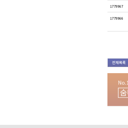
1779967
1779966
전체목록