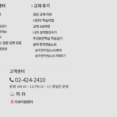
센터
교재 후기
항
공감 교재 리뷰
나만의 학습비법
용문의
교재 100자평
류제보
나의 성적향상수기
의
주간완전학습 학습일기
는 질문 답변 모음
숨마 한자연습노트
사안내
숨마 한자연습노트(베타)
숨마 한자연습노트 체험후기
고객센터
02-424-2410
운영: AM 10 ~ 12, PM 13 ~ 17, 평일만 운영
리뷰지원센터