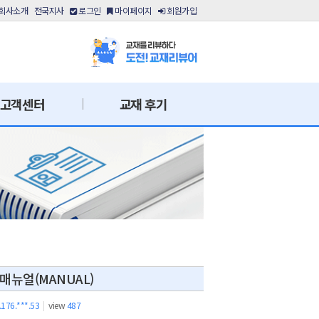
회사소개
전국지사
로그인
마이페이지
회원가입
고객센터
교재 후기
뉴얼(MANUAL)
.176.***.53
|
view
487