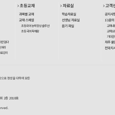
초등교재
자료실
고객
과목별 교재
학습자료실
공지사
교재 스페셜
선생님 자료실
1:1문의
초등국어 능력 향상 솔루션
듣기 파일
교재내
초등 국어 독해왕
교재오
기타문
회란 없다
자주 묻
믿어라
전국지
무료강의
탕으로 정성을 다하여 모든
 2층 2018호
rved.