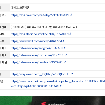
상
예비고, 고등학생
블로그
https://blog.naver.com/bartelby/223532316689
재선택
[HS020-영어] 숨마쿰라우데 영어 구문독해 매뉴얼(MANUAL)
 리뷰
https://blog.aladin.co.kr/733597104/15740027
리뷰
https://sarak.yes24.com/review/20161725
카페 1
https://cafe.naver.com/gangmok/1842021
카페 2
https://cafe.naver.com/michiexam/4127918
카페 글
https://cafe.naver.com/nowbook/1969403
북
https://story.kakao.com/_IPQNb9/5ZOhQtoo1f9
그램
https://www.facebook.com/permalink.php?story_fbid=pfbid07UKUrWbmDf
Wq18XajoaqMl&id=100003061141949