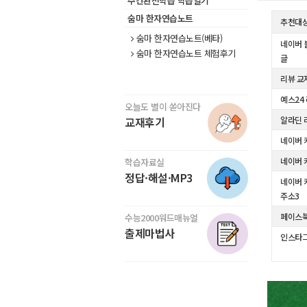
주간완전학습 학습일기
숨마 한자연습노트
추천대
숨마 한자연습노트(베타)
네이버 
숨마 한자연습노트 체험후기
글
리뷰 교
예스24
오늘도 별이 쏟아진다
교재후기
알라딘 
네이버 
네이버 
학습자료실
정답·해설·MP3
네이버 
주소3
페이스
수능2000워드매뉴얼
출제마법사
인스타