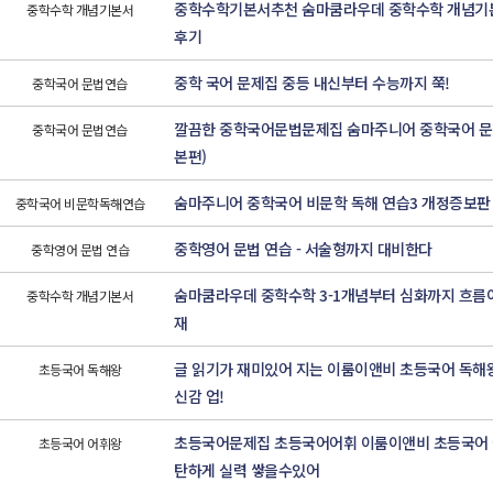
중학수학기본서추천 숨마쿰라우데 중학수학 개념기본서
중학수학 개념기본서
후기
중학 국어 문제집 중등 내신부터 수능까지 쭉!
중학국어 문법연습
깔끔한 중학국어문법문제집 숨마주니어 중학국어 문법
중학국어 문법연습
본편)
숨마주니어 중학국어 비문학 독해 연습3 개정증보판
중학국어 비문학독해연습
중학영어 문법 연습 - 서술형까지 대비한다
중학영어 문법 연습
숨마쿰라우데 중학수학 3-1개념부터 심화까지 흐름이
중학수학 개념기본서
재
글 읽기가 재미있어 지는 이룸이앤비 초등국어 독해
초등국어 독해왕
신감 업!
초등국어문제집 초등국어어휘 이룸이앤비 초등국어 
초등국어 어휘왕
탄하게 실력 쌓을수있어