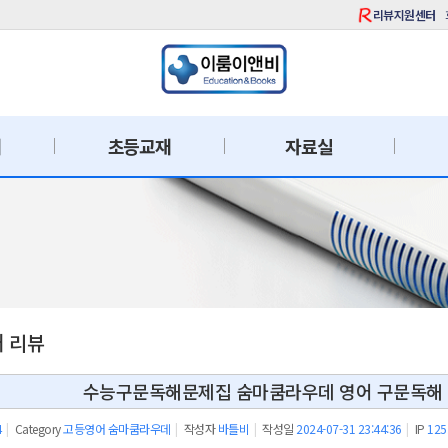
리뷰지원센터
재
초등교재
자료실
재 리뷰
수능구문독해문제집 숨마쿰라우데 영어 구문독해 매
4
|
Category
고등영어 숨마쿰라우데
|
작성자
바틀비
|
작성일
2024-07-31 23:44:36
|
IP
125