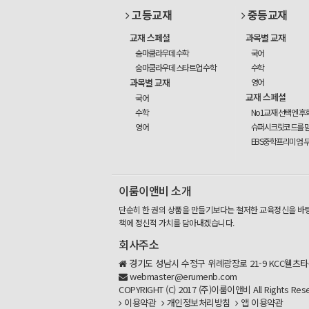
고등교재
중등교재
교재 스페셜
과목별 교재
숨마쿰라우데 수학
국어
숨마쿰라우데 스타트업 수학
수학
과목별 교재
영어
교재 스페셜
국어
수학
No1교재 선택엔 후
영어
슈퍼시크릿코드를 
EBS중학프리미엄 
이룸이앤비 소개
단순히 한 권의 상품을 만들기보다는 철저한 교육정신을 바
책에 정신적 가치를 담아내겠습니다.
회사주소
경기도 성남시 수정구 위례광장로 21-9 KCC웰츠타워
webmaster@erumenb.com
COPYRIGHT (C) 2017 (주)이룸이앤비 All Rights Rese
이용약관
개인정보처리방침
앱 이용약관