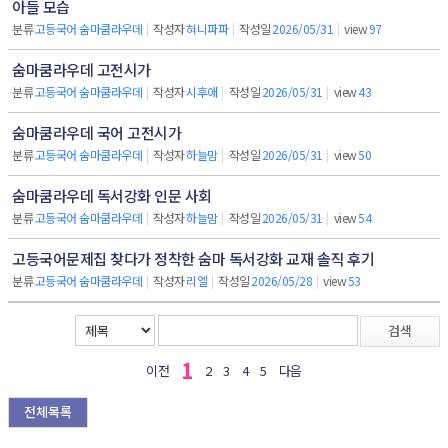
아들 모습
분류
고등국어 숨마쿰라우데
|
작성자
혀니파파
|
작성일
2026/05/31
|
view
97
숨마쿰라우데 고전시가
분류
고등국어 숨마쿰라우데
|
작성자
시후애
|
작성일
2026/05/31
|
view
43
숨마쿰라우데 국어 고전시가
분류
고등국어 숨마쿰라우데
|
작성자
하늘맘
|
작성일
2026/05/31
|
view
50
숨마쿰라우데 독서강화 인문 사회
분류
고등국어 숨마쿰라우데
|
작성자
하늘맘
|
작성일
2026/05/31
|
view
54
고등국어문제집 찾다가 정착한 숨마 독서강화 교재 솔직 후기
분류
고등국어 숨마쿰라우데
|
작성자
리엘
|
작성일
2026/05/28
|
view
53
검색
1
이전
2
3
4
5
다음
전체목록