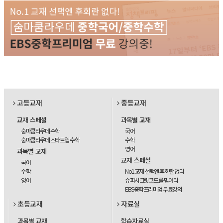
고등교재
중등교재
교재 스페셜
과목별 교재
숨마쿰라우데 수학
국어
숨마쿰라우데 스타트업 수학
수학
영어
과목별 교재
교재 스페셜
국어
수학
No1교재 선택엔 후회란 없다
영어
슈퍼시크릿코드를 믿어라
EBS중학프리미엄 무료강의
초등교재
자료실
과목별 교재
학습자료실