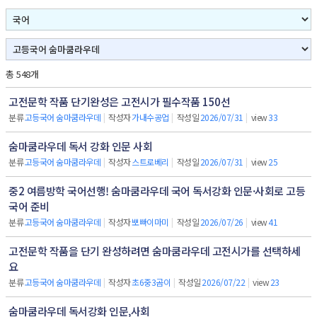
총 548개
고전문학 작품 단기완성은 고전시가 필수작품 150선
분류
고등국어 숨마쿰라우데
|
작성자
가내수공업
|
작성일
2026/07/31
|
view
33
숨마쿰라우데 독서 강화 인문 사회
분류
고등국어 숨마쿰라우데
|
작성자
스트로베리
|
작성일
2026/07/31
|
view
25
중2 여름방학 국어선행! 숨마쿰라우데 국어 독서강화 인문·사회로 고등
국어 준비
분류
고등국어 숨마쿰라우데
|
작성자
뽀빠이마미
|
작성일
2026/07/26
|
view
41
고전문학 작품을 단기 완성하려면 숨마쿰라우데 고전시가를 선택하세
요
분류
고등국어 숨마쿰라우데
|
작성자
초6중3곰이
|
작성일
2026/07/22
|
view
23
숨마쿰라우데 독서강화 인문,사회