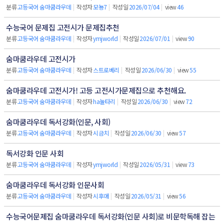
분류
고등국어 숨마쿰라우데
|
작성자
모뇽7
|
작성일
2026/07/04
|
view
46
수능국어 문제집 고전시가 문제집추천
분류
고등국어 숨마쿰라우데
|
작성자
ymjworld
|
작성일
2026/07/01
|
view
90
숨마쿰라우데 고전시가
분류
고등국어 숨마쿰라우데
|
작성자
스트로베리
|
작성일
2026/06/30
|
view
55
숨마쿰라우데 고전시가! 고등 고전시가문제집으로 추천해요.
분류
고등국어 숨마쿰라우데
|
작성자
ha눌타리
|
작성일
2026/06/30
|
view
72
숨마쿰라우데 독서강화(인문, 사회)
분류
고등국어 숨마쿰라우데
|
작성자
시금치
|
작성일
2026/06/30
|
view
57
독서강화 인문 사회
분류
고등국어 숨마쿰라우데
|
작성자
ymjworld
|
작성일
2026/05/31
|
view
73
숨마쿰라우데 독서강화 인문사회
분류
고등국어 숨마쿰라우데
|
작성자
시후애
|
작성일
2026/05/31
|
view
56
수능국어문제집 숨마쿰라우데 독서강화(인문 사회)로 비문학독해 잡는