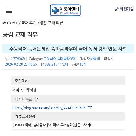
회원가입
HOME
/
교재 후기
/
공감 교재 리뷰
공감 교재 리뷰
수능국어 독서문제집 숨마쿰라우데 국어 독서 강화 인문 사회
No.
1779069
|
Category
고등국어 숨마쿰라우데
|
작성자
바틀비
|
작성일
2026-02-28 23:48:35
|
IP
182.216.***.34
|
view
104
추천대상
예비고, 고등학생
네이버 블로그글
https://blog.naver.com/bartelby/224199686030
리뷰 교재선택
[HS003-국어] 숨마쿰라우데 국어 독서강화(인문ㆍ사회)