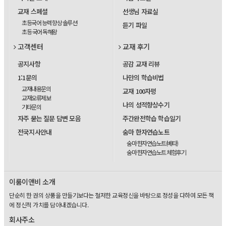
교재 스페셜
선생님 자료실
초등국어 능력 향상 솔루션
듣기 파일
초등 국어 독해왕
고객센터
교재 후기
공지사항
공감 교재 리뷰
1:1문의
나만의 학습비법
교재내용문의
교재 100자평
교재오류제보
나의 성적향상수기
기타문의
자주 묻는 질문 답변 모음
주간완전학습 학습일기
전국지사안내
숨마 한자연습노트
숨마 한자연습노트(베타)
숨마 한자연습노트 체험후기
이룸이앤비 소개
단순히 한 권의 상품을 만들기보다는 철저한 교육정신을 바탕으로 정성을 다하여 모든 책
에 정신적 가치를 담아내겠습니다.
회사주소