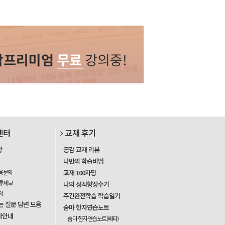
센터
교재 후기
항
공감 교재 리뷰
나만의 학습비법
용문의
교재 100자평
류제보
나의 성적향상수기
의
주간완전학습 학습일기
는 질문 답변 모음
숨마 한자연습노트
사안내
숨마 한자연습노트(베타)