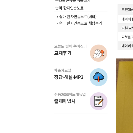
주간완전학습 학습일기
숨마 한자연습노트
추천대
숨마 한자연습노트(베타)
네이버 
숨마 한자연습노트 체험후기
리뷰 교
교보문고
네이버 
오늘도 별이 쏟아진다
교재후기
학습자료실
정답·해설·MP3
수능2000워드매뉴얼
출제마법사