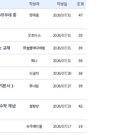
작성자
작성일
조회
쿰라우데 중
2026/07/31
첫마음
47
2026/07/31
굿초이스
35
는 교재
2026/07/31
하늘별바다바람
39
2026/07/31
찌니
30
2026/07/28
시금치
36
본서 1-
2026/07/27
루나맘
39
수학 개념
2026/07/23
설탕양
42
2026/07/17
슈가레이블
19