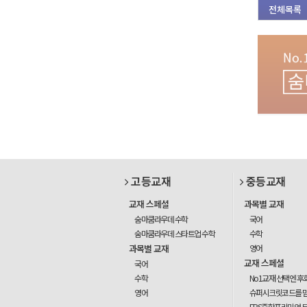
전체목록
고등교재
중등교재
교재 스페셜
과목별 교재
숨마쿰라우데 수학
국어
숨마쿰라우데 스타트업 수학
수학
과목별 교재
영어
교재 스페셜
국어
수학
No1교재 선택엔 후
영어
슈퍼시크릿코드를 
EBS중학프리미엄 