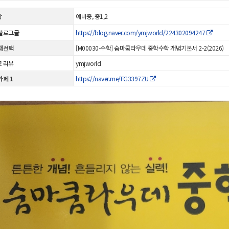
상
예비중, 중1,2
블로그글
https://blog.naver.com/ymjworld/224302094247
재선택
[M00030-수학] 숨마쿰라우데 중학수학 개념기본서 2-2(2026)
 리뷰
ymjworld
카페 1
https://naver.me/FG3397ZU