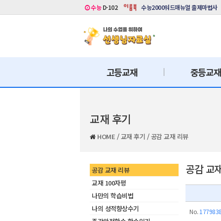
수능
D-102
수능2000워드매뉴얼 출제마법사
고등교재
중등교
교재 후기
HOME
/
교재 후기
/
공감 교재 리뷰
공감 교
공감 교재 리뷰
교재 100자평
나만의 학습비법
나의 성적향상수기
No.
177983