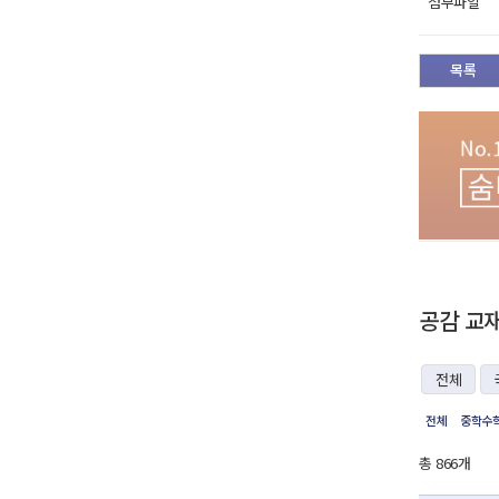
첨부파일
목록
공감 교
전체
전체
중학수학
총 866개