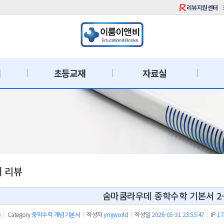
리뷰지원센터
재
초등교재
자료실
재 리뷰
숨마쿰라우데 중학수학 기본서 2-
8
|
Category
중학수학 개념기본서
|
작성자
ymjworld
|
작성일
2026-05-31 23:55:47
|
IP
17