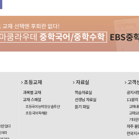
초등교재
자료실
고객
과목별 교재
학습자료실
공지사
교재 스페셜
선생님 자료실
1:1문의
초등국어 능력 향상 솔루션
듣기 파일
교재내
초등 국어 독해왕
교재오
기타문
회란 없다
자주 묻
믿어라
전국지
무료강의