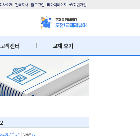
회사소개
전국지사
로그인
마이페이지
회원가입
고객센터
교재 후기
2
5.201.***.54
|
view
78