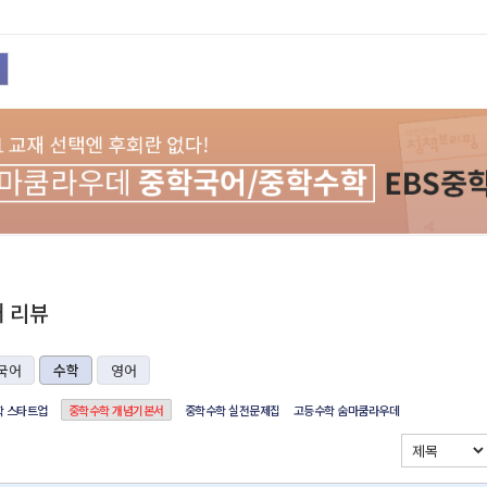
재 리뷰
국어
수학
영어
 스타트업
중학수학 개념기본서
중학수학 실전문제집
고등수학 숨마쿰라우데