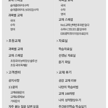
숨마쿰라우데 수학
국어
숨마쿰라우데 스타트업 수학
수학
영어
과목별 교재
교재 스페셜
국어
수학
No1교재 선택엔 후회란 없다
영어
슈퍼시크릿코드를 믿어라
EBS중학프리미엄 무료강의
초등교재
자료실
과목별 교재
학습자료실
교재 스페셜
선생님 자료실
초등국어 능력 향상 솔루션
듣기 파일
초등 국어 독해왕
고객센터
교재 후기
공지사항
공감 교재 리뷰
1:1문의
나만의 학습비법
교재내용문의
교재 100자평
교재오류제보
나의 성적향상수기
기타문의
자주 묻는 질문 답변 모음
주간완전학습 학습일기