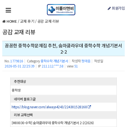
회원가입
HOME
/
교재 후기
/
공감 교재 리뷰
공감 교재 리뷰
꼼꼼한 중학수학문제집 추천, 숨마쿰라우데 중학수학 개념기본서
2-2
No.
1779816
|
Category
중학수학 개념기본서
|
작성자
첫마음
|
작성일
2026-05-31 22:25:39
|
IP
211.112.***.58
|
view
51
추천대상
중학생
네이버 블로그글
https://blog.naver.com/always4243/224301528168
리뷰 교재선택
[M00030-수학] 숨마쿰라우데 중학수학 개념기본서 2-2(2026)