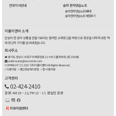
전국지사안내
숨마 한자연습노트
숨마 한자연습노트(베타)
숨마 한자연습노트 체험후기
이룸이앤비 소개
단순히 한 권의 상품을 만들기보다는 철저한 교육정신을 바탕으로 정성을 다하여 모든 책
에 정신적 가치를 담아내겠습니다.
회사주소
경기도 성남시 수정구 위례광장로 21-9 KCC웰츠타워 2층 2018호
webmaster@erumenb.com
COPYRIGHT (C) 2017 (주)이룸이앤비 All Rights Reserved.
이용약관
개인정보처리방침
앱 이용약관
고객센터
02-424-2410
운영: AM 10 ~ 12, PM 13 ~ 17, 평일만 운영
리뷰지원센터