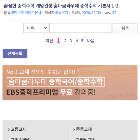
꼼꼼한 중학수학 개념완성 숨마쿰라우데 중학수학 기본서 1-2
분류
중학수학 개념기본서
|
작성자
초록우기
|
작성일
2026/06/30
|
view
32
검색
1
이전
2
3
4
5
다음
전체목록
고등교재
중등교재
교재 스페셜
과목별 교재