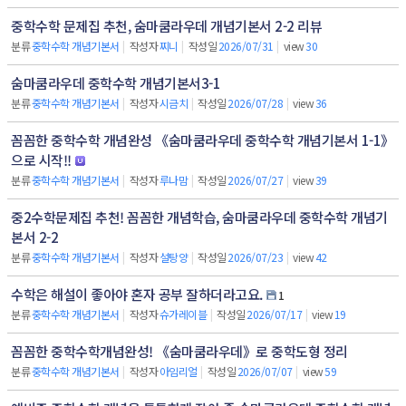
중학수학 문제집 추천, 숨마쿰라우데 개념기본서 2-2 리뷰
분류
중학수학 개념기본서
|
작성자
찌니
|
작성일
2026/07/31
|
view
30
숨마쿰라우데 중학수학 개념기본서3-1
분류
중학수학 개념기본서
|
작성자
시금치
|
작성일
2026/07/28
|
view
36
꼼꼼한 중학수학 개념완성 《숨마쿰라우데 중학수학 개념기본서 1-1》
으로 시작!!
분류
중학수학 개념기본서
|
작성자
루나맘
|
작성일
2026/07/27
|
view
39
중2수학문제집 추천! 꼼꼼한 개념학습, 숨마쿰라우데 중학수학 개념기
본서 2-2
분류
중학수학 개념기본서
|
작성자
설탕양
|
작성일
2026/07/23
|
view
42
수학은 해설이 좋아야 혼자 공부 잘하더라고요.
1
분류
중학수학 개념기본서
|
작성자
슈가레이블
|
작성일
2026/07/17
|
view
19
꼼꼼한 중학수학개념완성! 《숨마쿰라우데》로 중학도형 정리
분류
중학수학 개념기본서
|
작성자
아임리얼
|
작성일
2026/07/07
|
view
59