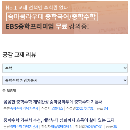
공감 교재 리뷰
총 866개
꼼꼼한 중학수학 개념완성 숨마쿰라우데 중학수학 기본서
분류
중학수학 개념기본서
|
작성자
굿초이스
|
작성일
2026/07/31
|
view
34
중학수학 기본서 추천, 개념부터 심화까지 흐름이 살아 있는 교재
분류
중학수학 개념기본서
|
작성자
하늘별바다바람
|
작성일
2026/07/31
|
view
38