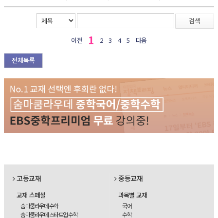
검색
1
이전
2
3
4
5
다음
전체목록
고등교재
중등교재
교재 스페셜
과목별 교재
숨마쿰라우데 수학
국어
숨마쿰라우데 스타트업 수학
수학