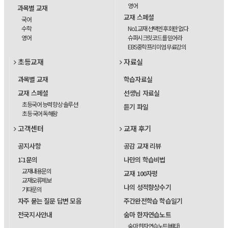
영어
과목별 교재
교재 스페셜
국어
수학
No1교재 선택엔 후회란 없다
영어
슈퍼시크릿코드를 믿어라
EBS중학프리미엄 무료강의
초등교재
자료실
과목별 교재
학습자료실
교재 스페셜
선생님 자료실
초등국어 능력 향상 솔루션
듣기 파일
초등 국어 독해왕
고객센터
교재 후기
공지사항
공감 교재 리뷰
1:1문의
나만의 학습비법
교재내용문의
교재 100자평
교재오류제보
나의 성적향상수기
기타문의
자주 묻는 질문 답변 모음
주간완전학습 학습일기
전국지사안내
숨마 한자연습노트
숨마 한자연습노트(베타)