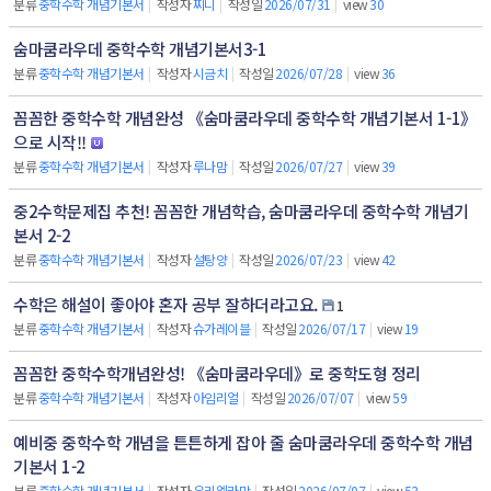
분류
중학수학 개념기본서
|
작성자
찌니
|
작성일
2026/07/31
|
view
30
숨마쿰라우데 중학수학 개념기본서3-1
분류
중학수학 개념기본서
|
작성자
시금치
|
작성일
2026/07/28
|
view
36
꼼꼼한 중학수학 개념완성 《숨마쿰라우데 중학수학 개념기본서 1-1》
으로 시작!!
분류
중학수학 개념기본서
|
작성자
루나맘
|
작성일
2026/07/27
|
view
39
중2수학문제집 추천! 꼼꼼한 개념학습, 숨마쿰라우데 중학수학 개념기
본서 2-2
분류
중학수학 개념기본서
|
작성자
설탕양
|
작성일
2026/07/23
|
view
42
수학은 해설이 좋아야 혼자 공부 잘하더라고요.
1
분류
중학수학 개념기본서
|
작성자
슈가레이블
|
작성일
2026/07/17
|
view
19
꼼꼼한 중학수학개념완성! 《숨마쿰라우데》로 중학도형 정리
분류
중학수학 개념기본서
|
작성자
아임리얼
|
작성일
2026/07/07
|
view
59
예비중 중학수학 개념을 튼튼하게 잡아 줄 숨마쿰라우데 중학수학 개념
기본서 1-2
분류
중학수학 개념기본서
|
작성자
유리엘라맘
|
작성일
2026/07/07
|
view
53