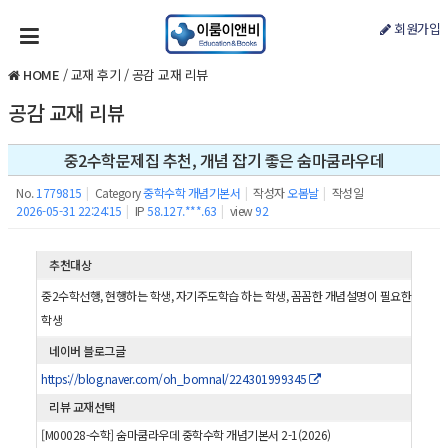
회원가입
HOME
/
교재 후기
/
공감 교재 리뷰
공감 교재 리뷰
중2수학문제집 추천, 개념 잡기 좋은 숨마쿰라우데
No.
1779815
|
Category
중학수학 개념기본서
|
작성자
오봄날
|
작성일
2026-05-31 22:24:15
|
IP
58.127.***.63
|
view
92
추천대상
중2수학선행, 현행하는 학생, 자기주도학습 하는 학생, 꼼꼼한 개념설명이 필요한
학생
네이버 블로그글
https://blog.naver.com/oh_bomnal/224301999345
리뷰 교재선택
[M00028-수학] 숨마쿰라우데 중학수학 개념기본서 2-1(2026)