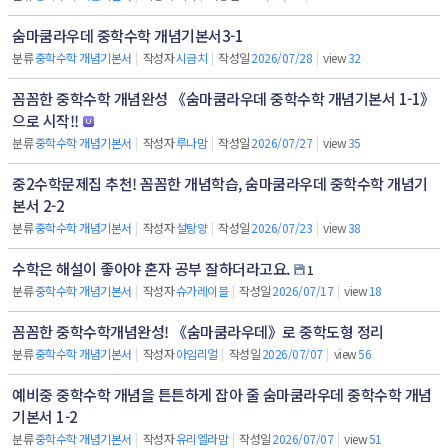
숨마쿰라우데 중학수학 개념기본서3-1
분류
중학수학 개념기본서
|
작성자
시금치
|
작성일
2026/07/28
|
view
32
꼼꼼한 중학수학 개념완성 《숨마쿰라우데 중학수학 개념기본서 1-1》
으로 시작!!
분류
중학수학 개념기본서
|
작성자
루나맘
|
작성일
2026/07/27
|
view
35
중2수학문제집 추천! 꼼꼼한 개념학습, 숨마쿰라우데 중학수학 개념기
본서 2-2
분류
중학수학 개념기본서
|
작성자
설탕양
|
작성일
2026/07/23
|
view
38
수학은 해설이 좋아야 혼자 공부 잘하더라고요.
1
분류
중학수학 개념기본서
|
작성자
슈가레이블
|
작성일
2026/07/17
|
view
18
꼼꼼한 중학수학개념완성! 《숨마쿰라우데》로 중학도형 정리
분류
중학수학 개념기본서
|
작성자
아임리얼
|
작성일
2026/07/07
|
view
56
예비중 중학수학 개념을 튼튼하게 잡아 줄 숨마쿰라우데 중학수학 개념
기본서 1-2
분류
중학수학 개념기본서
|
작성자
유리엘라맘
|
작성일
2026/07/07
|
view
51