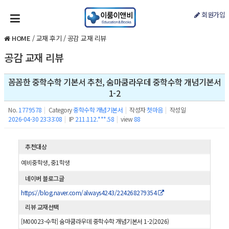
회원가입
HOME
/
교재 후기
/
공감 교재 리뷰
공감 교재 리뷰
꼼꼼한 중학수학 기본서 추천, 숨마쿰라우데 중학수학 개념기본서
1-2
No.
1779578
|
Category
중학수학 개념기본서
|
작성자
첫마음
|
작성일
2026-04-30 23:33:08
|
IP
211.112.***.58
|
view
88
추천대상
예비중학생, 중1학생
네이버 블로그글
https://blog.naver.com/always4243/224268279354
리뷰 교재선택
[M00023-수학] 숨마쿰라우데 중학수학 개념기본서 1-2(2026)