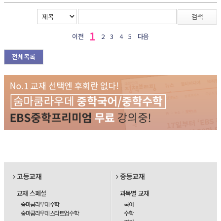
검색
1
이전
2
3
4
5
다음
전체목록
고등교재
중등교재
교재 스페셜
과목별 교재
숨마쿰라우데 수학
국어
숨마쿰라우데 스타트업 수학
수학