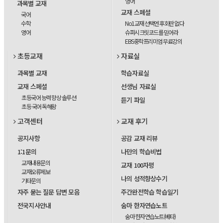
영어
과목별 교재
교재 스페셜
국어
수학
No1교재 선택엔 후회란 없다
영어
슈퍼시크릿코드를 믿어라
EBS중학프리미엄 무료강의
초등교재
자료실
과목별 교재
학습자료실
교재 스페셜
선생님 자료실
초등국어 능력 향상 솔루션
듣기 파일
초등 국어 독해왕
고객센터
교재 후기
공지사항
공감 교재 리뷰
1:1문의
나만의 학습비법
교재내용문의
교재 100자평
교재오류제보
나의 성적향상수기
기타문의
자주 묻는 질문 답변 모음
주간완전학습 학습일기
전국지사안내
숨마 한자연습노트
숨마 한자연습노트(베타)