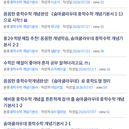
분류
중학수학 개념기본서
|
작성자
시금치
|
작성일
2026/07/28
|
view
32
꼼꼼한 중학수학 개념완성 《숨마쿰라우데 중학수학 개념기본서 1-1》
으로 시작!!
분류
중학수학 개념기본서
|
작성자
루나맘
|
작성일
2026/07/27
|
view
35
중2수학문제집 추천! 꼼꼼한 개념학습, 숨마쿰라우데 중학수학 개념기
본서 2-2
분류
중학수학 개념기본서
|
작성자
설탕양
|
작성일
2026/07/23
|
view
38
수학은 해설이 좋아야 혼자 공부 잘하더라고요.
1
분류
중학수학 개념기본서
|
작성자
슈가레이블
|
작성일
2026/07/17
|
view
18
꼼꼼한 중학수학개념완성! 《숨마쿰라우데》로 중학도형 정리
분류
중학수학 개념기본서
|
작성자
아임리얼
|
작성일
2026/07/07
|
view
56
예비중 중학수학 개념을 튼튼하게 잡아 줄 숨마쿰라우데 중학수학 개념
기본서 1-2
분류
중학수학 개념기본서
|
작성자
유리엘라맘
|
작성일
2026/07/07
|
view
51
숨마쿰라우데 중학수학 개념기본서 2-1