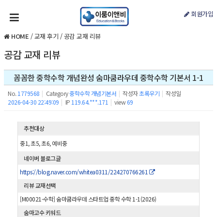
회원가입
HOME
/
교재 후기
/
공감 교재 리뷰
공감 교재 리뷰
꼼꼼한 중학수학 개념완성 숨마쿰라우데 중학수학 기본서 1-1
No.
1779568
|
Category
중학수학 개념기본서
|
작성자
초록우기
|
작성일
2026-04-30 22:49:09
|
IP
119.64.***.171
|
view
69
추천대상
중1, 초5, 초6, 예비중
네이버 블로그글
https://blog.naver.com/whitea0311/224270766261
리뷰 교재선택
[M00021-수학] 숨마쿰라우데 스타트업 중학 수학 1-1(2026)
숨마고수 키워드