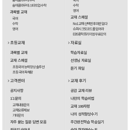
숨마쿰라우데 스타트업 수학
수학
영어
과목별 교재
교재 스페셜
국어
수학
No1교재 선택엔 후회란 없다
영어
슈퍼시크릿코드를 믿어라
EBS중학프리미엄 무료강의
초등교재
자료실
과목별 교재
학습자료실
교재 스페셜
선생님 자료실
초등국어 능력 향상 솔루션
듣기 파일
초등 국어 독해왕
고객센터
교재 후기
공지사항
공감 교재 리뷰
1:1문의
나만의 학습비법
교재내용문의
교재 100자평
교재오류제보
나의 성적향상수기
기타문의
자주 묻는 질문 답변 모음
주간완전학습 학습일기
전국지사안내
숨마 한자연습노트