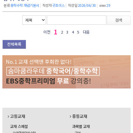
분류
중학수학 개념기본서
|
작성자
굿초이스
|
작성일
2026/06/30
|
view
29
검색
1
이전
2
3
4
5
다음
전체목록
고등교재
중등교재
교재 스페셜
과목별 교재
숨마쿰라우데 수학
국어