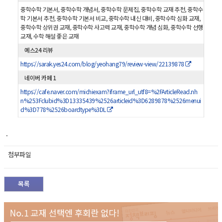
중학수학 기본서, 중학수학 개념서, 중학수학 문제집, 중학수학 교재 추천, 중학수
학 기본서 추천, 중학수학 기본서 비교, 중학수학 내신 대비, 중학수학 심화 교재,
중학수학 상위권 교재, 중학수학 사고력 교재, 중학수학 개념 심화, 중학수학 선행
교재, 수학 해설 좋은 교재
예스24 리뷰
https://sarak.yes24.com/blog/yeohang79/review-view/22139878
네이버 카페 1
https://cafe.naver.com/michiexam?iframe_url_utf8=%2FArticleRead.nh
n%253Fclubid%3D13335439%2526articleid%3D6289878%2526menui
d%3D778%2526boardtype%3DL
.
첨부파일
목록