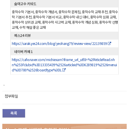
숨마고수 키워드
중학수학 기본서, 중학수학 개념서, 중학수학 문제집, 중학수학 교재 추천, 중학수
학 기본서 추천, 중학수학 기본서 비교, 중학수학 내신 대비, 중학수학 심화 교재,
중학수학 상위권 교재, 중학수학 사고력 교재, 중학수학 개념 심화, 중학수학 선행
교재, 수학 해설 좋은 교재
예스24 리뷰
https://sarak.yes24.com/blog/yeohang79/review-view/22139859
네이버 카페 1
https://cafe.naver.com/michiexam?iframe_url_utf8=%2FArticleRead.nh
n%253Fclubid%3D13335439%2526articleid%3D6289819%2526menui
d%3D780%2526boardtype%3DL
.
첨부파일
목록