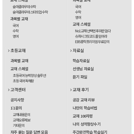
숨마쿰라우데 수학
국어
숨마쿰라우데 스타트업 수학
수학
영어
과목별 교재
교재 스페셜
국어
수학
No1교재 선택엔 후회란 없다
영어
슈퍼시크릿코드를 믿어라
EBS중학프리미엄 무료강의
초등교재
자료실
과목별 교재
학습자료실
교재 스페셜
선생님 자료실
초등국어 능력 향상 솔루션
듣기 파일
초등 국어 독해왕
고객센터
교재 후기
공지사항
공감 교재 리뷰
1:1문의
나만의 학습비법
교재내용문의
교재 100자평
교재오류제보
나의 성적향상수기
기타문의
자주 묻는 질문 답변 모음
주간완전학습 학습일기