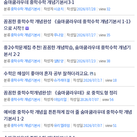
숨마쿰라우데 중학수학 개념기본서3-1
분류
중학수학 개념기본서
|
작성자
시금치
|
작성일
2026/07/28
|
view
32
꼼꼼한 중학수학 개념완성 《숨마쿰라우데 중학수학 개념기본서 1-1》
으로 시작!!
분류
중학수학 개념기본서
|
작성자
루나맘
|
작성일
2026/07/27
|
view
35
중2수학문제집 추천! 꼼꼼한 개념학습, 숨마쿰라우데 중학수학 개념기
본서 2-2
분류
중학수학 개념기본서
|
작성자
설탕양
|
작성일
2026/07/23
|
view
38
수학은 해설이 좋아야 혼자 공부 잘하더라고요.
1
분류
중학수학 개념기본서
|
작성자
슈가레이블
|
작성일
2026/07/17
|
view
18
꼼꼼한 중학수학개념완성! 《숨마쿰라우데》로 중학도형 정리
분류
중학수학 개념기본서
|
작성자
아임리얼
|
작성일
2026/07/07
|
view
56
예비중 중학수학 개념을 튼튼하게 잡아 줄 숨마쿰라우데 중학수학 개념
기본서 1-2
분류
중학수학 개념기본서
|
작성자
유리엘라맘
|
작성일
2026/07/07
|
view
51