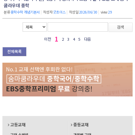
쿰라우데 중학
분류
중학수학 개념기본서
|
작성자
굿초이스
|
작성일
2026/06/30
|
view
29
검색
1
이전
2
3
4
5
다음
전체목록
고등교재
중등교재
교재 스페셜
과목별 교재