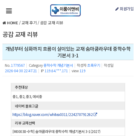
회원가입
HOME
/
교재 후기
/
공감 교재 리뷰
공감 교재 리뷰
개념부터 심화까지 흐름이 살이있는 교재 숨마쿰라우데 중학수학
기본서 3-1
No.
1779567
|
Category
중학수학 개념기본서
|
작성자
초록우기
|
작성일
2026-04-30 22:47:21
|
IP
119.64.***.171
|
view
119
추천대상
중1, 중2, 중3, 예비중
네이버 블로그글
https://blog.naver.com/whitea0311/224270791262
리뷰 교재선택
[M00038-수학] 숨마쿰라우데 중학수학 개념기본서 3-1(2027)