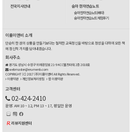
전국지사안내
숨마 한자연습노트
숨마 한자연습노트(베타)
숨마 한자연습노트 체험후기
이룸이앤비 소개
단순히 한 권의 상품을 만들기보다는 철저한 교육정신을 바탕으로 정성을 다하여 모든 책
에 정신적 가치를 담아내겠습니다.
회사주소
경기도 성남시 수정구 위례광장로 21-9 KCC웰츠타워 2층 2018호
webmaster@erumenb.com
COPYRIGHT (C) 2017 (주)이룸이앤비 All Rights Reserved.
이용약관
개인정보처리방침
앱 이용약관
고객센터
02-424-2410
운영: AM 10 ~ 12, PM 13 ~ 17, 평일만 운영
리뷰지원센터