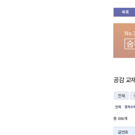
목록
공감 교
전체
전체
중학수학
총 866개
글번호