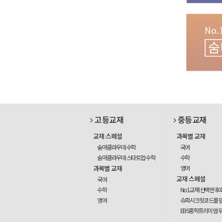
고등교재
중등교재
교재 스페셜
과목별 교재
숨마쿰라우데 수학
국어
숨마쿰라우데 스타트업 수학
수학
과목별 교재
영어
교재 스페셜
국어
수학
No1교재 선택엔 후
영어
슈퍼시크릿코드를 
EBS중학프리미엄 