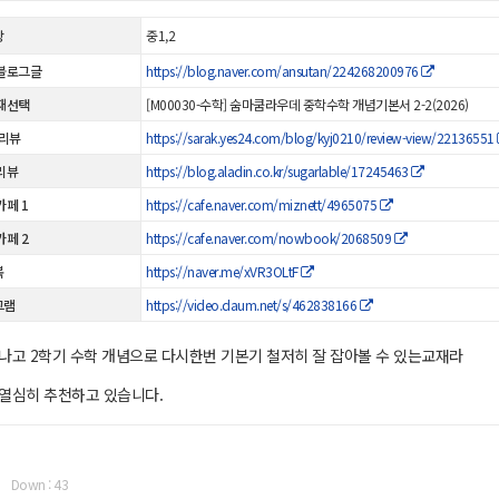
상
중1,2
블로그글
https://blog.naver.com/ansutan/224268200976
재선택
[M00030-수학] 숨마쿰라우데 중학수학 개념기본서 2-2(2026)
 리뷰
https://sarak.yes24.com/blog/kyj0210/review-view/22136551
리뷰
https://blog.aladin.co.kr/sugarlable/17245463
카페 1
https://cafe.naver.com/miznett/4965075
카페 2
https://cafe.naver.com/nowbook/2068509
북
https://naver.me/xVR3OLtF
그램
https://video.daum.net/s/462838166
나고 2학기 수학 개념으로 다시한번 기본기 철저히 잘 잡아볼 수 있는교재라
열심히 추천하고 있습니다.
Down : 43