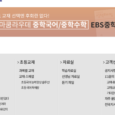
초등교재
자료실
고객
과목별 교재
학습자료실
공지사
교재 스페셜
선생님 자료실
1:1문의
초등국어 능력 향상 솔루션
듣기 파일
교재내
초등 국어 독해왕
교재오
기타문
회란 없다
자주 묻
믿어라
전국지
무료강의