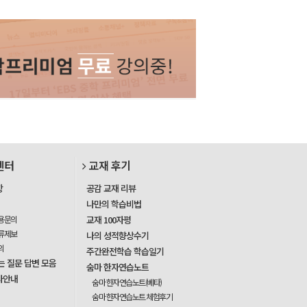
센터
교재 후기
항
공감 교재 리뷰
나만의 학습비법
용문의
교재 100자평
류제보
나의 성적향상수기
의
주간완전학습 학습일기
는 질문 답변 모음
숨마 한자연습노트
사안내
숨마 한자연습노트(베타)
숨마 한자연습노트 체험후기