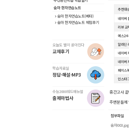
주간완전학습 학습일기
숨마 한자연습노트
추천대
숨마 한자연습노트(베타)
네이버 
숨마 한자연습노트 체험후기
리뷰 교
예스24
알라딘 
오늘도 별이 쏟아진다
교재후기
네이버 
네이버 
학습자료실
페이스
정답·해설·MP3
인스타
수능2000워드매뉴얼
중간고사 끝
출제마법사
주변분들께 
첨부파일
숨마003.jpg