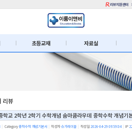
리뷰지원센터
재
초등교재
자료실
재 리뷰
중학교 2학년 2학기 수학개념 숨마쿰라우데 중학수학 개념기
8
|
Category
중학수학 개념기본서
|
작성자
슈가레이블
|
작성일
2026-04-29 09:59:04
|
IP
2