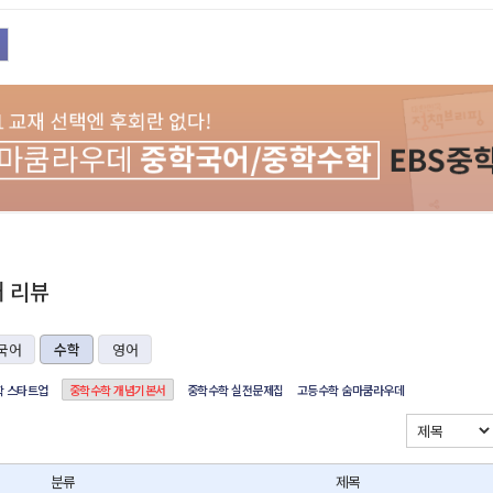
재 리뷰
국어
수학
영어
 스타트업
중학수학 개념기본서
중학수학 실전문제집
고등수학 숨마쿰라우데
분류
제목