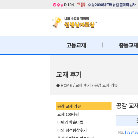
수능
D-104
수능2000워드매뉴얼 출제마법사
고등교재
중등교
교재 후기
HOME
/
교재 후기
/
공감 교재 리뷰
공감 교
공감 교재 리뷰
교재 100자평
나만의 학습비법
나의 성적향상수기
No.
177949