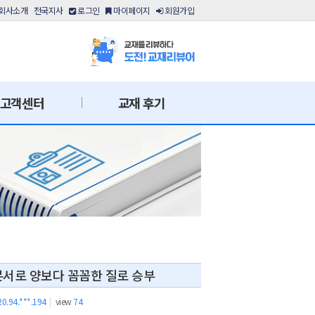
회사소개
전국지사
로그인
마이페이지
회원가입
고객센터
교재 후기
본서로 양보다 꼼꼼한 질로 승부
20.94.***.194
|
view
74