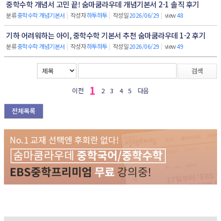
중학수학 개념서 고민 끝! 숨마쿰라우데 개념기본서 2-1 솔직 후기
분류
중학수학 개념기본서
|
작성자
하투하투
|
작성일
2026/06/29
|
view
48
기하 어려워하는 아이, 중학수학 기본서 추천 숨마쿰라우데 1-2 후기
분류
중학수학 개념기본서
|
작성자
하투하투
|
작성일
2026/06/29
|
view
49
검색
1
이전
2
3
4
5
다음
전체목록