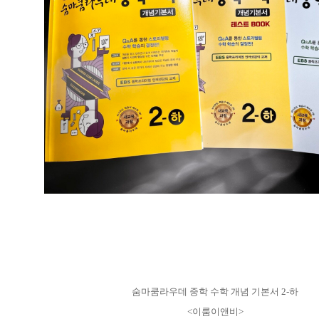
숨마쿰라우데 중학 수학 개념 기본서 2-하
<이룸이앤비>