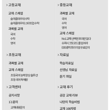
고등교재
중등교재
교재 스페셜
과목별 교재
숨마쿰라우데 수학
국어
숨마쿰라우데 스타트업 수학
수학
영어
과목별 교재
교재 스페셜
국어
수학
No1교재 선택엔 후회란 없다
영어
슈퍼시크릿코드를 믿어라
EBS중학프리미엄 무료강의
초등교재
자료실
과목별 교재
학습자료실
교재 스페셜
선생님 자료실
초등국어 능력 향상 솔루션
듣기 파일
초등 국어 독해왕
고객센터
교재 후기
공지사항
공감 교재 리뷰
1:1문의
나만의 학습비법
교재내용문의
교재 100자평