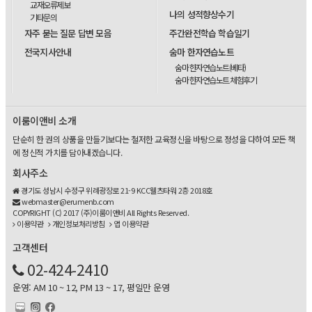
교재오류제보
나의 성적향상수기
기타문의
자주 묻는 질문 답변 모음
주간완전학습 학습일기
전국지사안내
숨마 한자연습노트
숨마 한자연습노트(베타)
숨마 한자연습노트 체험후기
이룸이앤비 소개
단순히 한 권의 상품을 만들기보다는 철저한 교육정신을 바탕으로 정성을 다하여 모든 책
에 정신적 가치를 담아내겠습니다.
회사주소
경기도 성남시 수정구 위례광장로 21-9 KCC웰츠타워 2층 2018호
webmaster@erumenb.com
COPYRIGHT (C) 2017 (주)이룸이앤비 All Rights Reserved.
이용약관
개인정보처리방침
앱 이용약관
고객센터
02-424-2410
운영: AM 10 ~ 12, PM 13 ~ 17, 평일만 운영