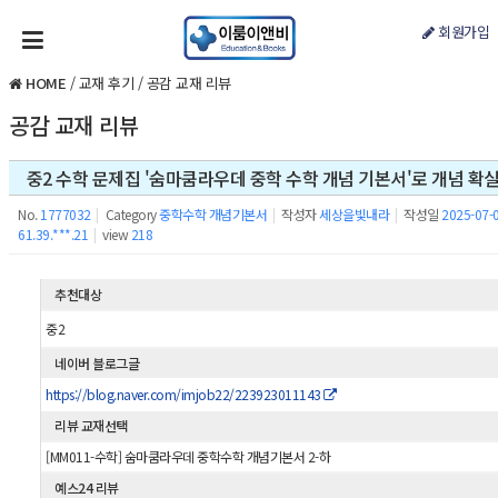
회원가입
HOME
/
교재 후기
/
공감 교재 리뷰
공감 교재 리뷰
중2 수학 문제집 '숨마쿰라우데 중학 수학 개념 기본서'로 개념 확실
No.
1777032
|
Category
중학수학 개념기본서
|
작성자
세상을빛내라
|
작성일
2025-07-0
61.39.***.21
|
view
218
추천대상
중2
네이버 블로그글
https://blog.naver.com/imjob22/223923011143
리뷰 교재선택
[MM011-수학] 숨마쿰라우데 중학수학 개념기본서 2-하
예스24 리뷰