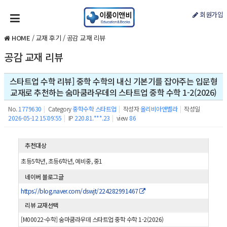
회원가입
HOME
/
교재 후기
/
공감 교재 리뷰
공감 교재 리뷰
스타트업 수학 리뷰] 중학 수학의 내신 기본기를 잡아주는 입문형
교재로 추천하는 숨마쿰라우데의 스타트업 중학 수학 1-2(2026)
No.
1779630
|
Category
중학수학 스타트업
|
작성자
올리비아앤벨라
|
작성일
2026-05-12 15:09:55
|
IP
220.81.***.23
|
view
86
추천대상
초등5학년, 초등6학년, 예비중, 중1
네이버 블로그글
https://blog.naver.com/dswjt/224282991467
리뷰 교재선택
[M00022-수학] 숨마쿰라우데 스타트업 중학 수학 1-2(2026)