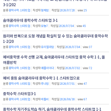
3-1(202
분류
중학수학 스타트업
|
작성자
형제맘
|
작성일
2026/07/28
|
view
25
숨마쿰라우데 중학수학 스타트업 3-1
분류
중학수학 스타트업
|
작성자
모뇽7
|
작성일
2026/07/04
|
view
45
원리와 반복으로 도형 개념을 확실히 알 수 있는 숨마쿰라우데 중학수학
1-2(20
분류
중학수학 스타트업
|
작성자
유리엘라맘
|
작성일
2026/07/04
|
view
37
예비중학생 수학 선행 교재, 숨마쿰라우데 스타트업 중학 수학 1-1, 올
여름방학
분류
중학수학 스타트업
|
작성자
애플사이다
|
작성일
2026/07/02
|
view
72
예비 중등 숨마쿰라우데 중학수학 1-1 스타트업으로
분류
중학수학 스타트업
|
작성자
루나맘
|
작성일
2026/07/01
|
view
47
중학수학 스타트업3-1
분류
중학수학 스타트업
|
작성자
바틀비
|
작성일
2026/06/30
|
view
67
중학수학 자기주도학습 하기, 숨마쿰라우데 중학수학 스타트업 1-1