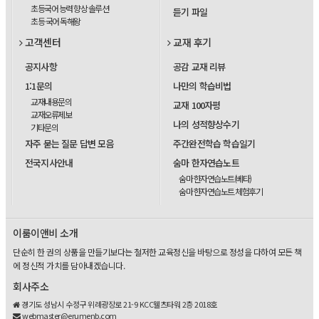
초등국어 능력 향상 솔루션
듣기 파일
초등 국어 독해왕
고객센터
교재 후기
공지사항
공감 교재 리뷰
1:1문의
나만의 학습비법
교재내용문의
교재 100자평
교재오류제보
나의 성적향상수기
기타문의
자주 묻는 질문 답변 모음
주간완전학습 학습일기
전국지사안내
숨마 한자연습노트
숨마 한자연습노트(베타)
숨마 한자연습노트 체험후기
이룸이앤비 소개
단순히 한 권의 상품을 만들기보다는 철저한 교육정신을 바탕으로 정성을 다하여 모든 책
에 정신적 가치를 담아내겠습니다.
회사주소
경기도 성남시 수정구 위례광장로 21-9 KCC웰츠타워 2층 2018호
webmaster@erumenb.com