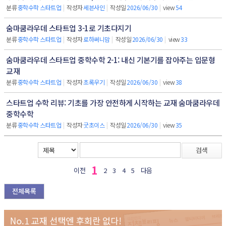
분류
중학수학 스타트업
|
작성자
세븐사인
|
작성일
2026/06/30
|
view
54
숨마쿰라우데 스타트업 3-1로 기초다지기
분류
중학수학 스타트업
|
작성자
로하써니맘
|
작성일
2026/06/30
|
view
33
숨마쿰라우데 스타트업 중학수학 2-1: 내신 기본기를 잡아주는 입문형
교재
분류
중학수학 스타트업
|
작성자
초록우기
|
작성일
2026/06/30
|
view
38
스타트업 수학 리뷰: 기초를 가장 안전하게 시작하는 교재 숨마쿰라우데
중학수학
분류
중학수학 스타트업
|
작성자
굿초이스
|
작성일
2026/06/30
|
view
35
검색
1
이전
2
3
4
5
다음
전체목록