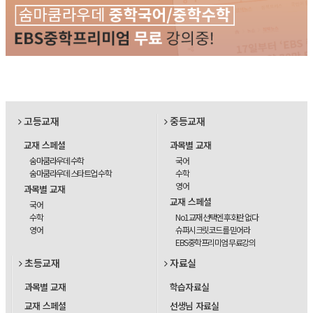
고등교재
중등교재
교재 스페셜
과목별 교재
숨마쿰라우데 수학
국어
숨마쿰라우데 스타트업 수학
수학
영어
과목별 교재
교재 스페셜
국어
수학
No1교재 선택엔 후회란 없다
영어
슈퍼시크릿코드를 믿어라
EBS중학프리미엄 무료강의
초등교재
자료실
과목별 교재
학습자료실
교재 스페셜
선생님 자료실