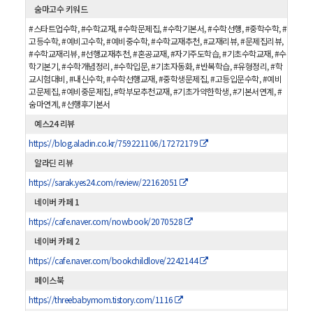
숨마고수 키워드
#스타트업수학, #수학교재, #수학문제집, #수학기본서, #수학선행, #중학수학, #
고등수학, #예비고수학, #예비중수학, #수학교재추천, #교재리뷰, #문제집리뷰,
#수학교재리뷰, #선행교재추천, #혼공교재, #자기주도학습, #기초수학교재, #수
학기본기, #수학개념정리, #수학입문, #기초자동화, #반복학습, #유형정리, #학
교시험대비, #내신수학, #수학선행교재, #중학생문제집, #고등입문수학, #예비
고문제집, #예비중문제집, #학부모추천교재, #기초가약한학생, #기본서연계, #
숨마연계, #선행후기본서
예스24 리뷰
https://blog.aladin.co.kr/759221106/17272179
알라딘 리뷰
https://sarak.yes24.com/review/22162051
네이버 카페 1
https://cafe.naver.com/nowbook/2070528
네이버 카페 2
https://cafe.naver.com/bookchildlove/2242144
페이스북
https://threebabymom.tistory.com/1116