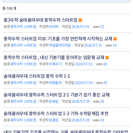
총 591개
중3수학 숨마쿰라우데 중학수학 스타트업
분류
중학수학 스타트업
|
작성자
라희씨
|
작성일
2026/07/31
|
view
32
중학수학 스타트업 리뷰: 기초를 가장 안전하게 시작하는 교재
분류
중학수학 스타트업
|
작성자
하늘별바다바람
|
작성일
2026/07/31
|
view
34
중학수학 스타트업 , 내신 기본기를 잡아주는 입문형 교재
분류
중학수학 스타트업
|
작성자
초록우기
|
작성일
2026/07/31
|
view
26
숨마쿰라우데 스타트업 중학 수학 1-1
분류
중학수학 스타트업
|
작성자
라랄랄라
|
작성일
2026/07/30
|
view
29
숨마쿰라우데 중학수학 스타트업 2-1 기본기 잡기 좋은 교재
분류
중학수학 스타트업
|
작성자
분홍립
|
작성일
2026/07/29
|
view
28
숨마쿰라우데 중학수학 스타트업 1-2 기하 수학문제집 추천
분류
중학수학 스타트업
|
작성자
분홍립
|
작성일
2026/07/29
|
view
26
내신 기본기의 기초를 시작하는 교재, 숨마쿰라우데 중학수학 스타트업