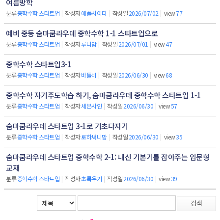
여름방학
분류
중학수학 스타트업
|
작성자
애플사이다
|
작성일
2026/07/02
|
view
77
예비 중등 숨마쿰라우데 중학수학 1-1 스타트업으로
분류
중학수학 스타트업
|
작성자
루나맘
|
작성일
2026/07/01
|
view
47
중학수학 스타트업3-1
분류
중학수학 스타트업
|
작성자
바틀비
|
작성일
2026/06/30
|
view
68
중학수학 자기주도학습 하기, 숨마쿰라우데 중학수학 스타트업 1-1
분류
중학수학 스타트업
|
작성자
세븐사인
|
작성일
2026/06/30
|
view
57
숨마쿰라우데 스타트업 3-1로 기초다지기
분류
중학수학 스타트업
|
작성자
로하써니맘
|
작성일
2026/06/30
|
view
35
숨마쿰라우데 스타트업 중학수학 2-1: 내신 기본기를 잡아주는 입문형
교재
분류
중학수학 스타트업
|
작성자
초록우기
|
작성일
2026/06/30
|
view
39
검색