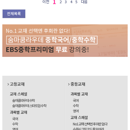
1
이전
2
3
4
5
다음
전체목록
고등교재
중등교재
교재 스페셜
과목별 교재
숨마쿰라우데 수학
국어
숨마쿰라우데 스타트업 수학
수학
영어
과목별 교재
교재 스페셜
국어
수학
No1교재 선택엔 후회란 없다
영어
슈퍼시크릿코드를 믿어라