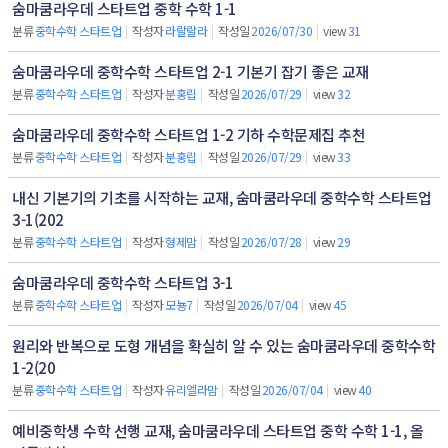
숨마쿰라우데 스타트업 중학 수학 1-1
분류
중학수학 스타트업
|
작성자
라랄랄라
|
작성일
2026/07/30
|
view
31
숨마쿰라우데 중학수학 스타트업 2-1 기본기 잡기 좋은 교재
분류
중학수학 스타트업
|
작성자
분홍립
|
작성일
2026/07/29
|
view
32
숨마쿰라우데 중학수학 스타트업 1-2 기하 수학문제집 추천
분류
중학수학 스타트업
|
작성자
분홍립
|
작성일
2026/07/29
|
view
33
내신 기본기의 기초를 시작하는 교재, 숨마쿰라우데 중학수학 스타트업
3-1(202
분류
중학수학 스타트업
|
작성자
형제맘
|
작성일
2026/07/28
|
view
29
숨마쿰라우데 중학수학 스타트업 3-1
분류
중학수학 스타트업
|
작성자
모뇽7
|
작성일
2026/07/04
|
view
45
원리와 반복으로 도형 개념을 확실히 알 수 있는 숨마쿰라우데 중학수학
1-2(20
분류
중학수학 스타트업
|
작성자
유리엘라맘
|
작성일
2026/07/04
|
view
40
예비중학생 수학 선행 교재, 숨마쿰라우데 스타트업 중학 수학 1-1, 올