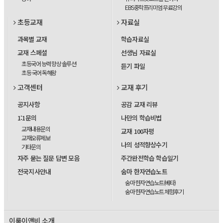
EBS중학프리미엄 무료강의
초등교재
자료실
과목별 교재
학습자료실
교재 스페셜
선생님 자료실
초등국어 능력 향상 솔루션
듣기 파일
초등 국어 독해왕
고객센터
교재 후기
공지사항
공감 교재 리뷰
1:1문의
나만의 학습비법
교재내용문의
교재 100자평
교재오류제보
나의 성적향상수기
기타문의
자주 묻는 질문 답변 모음
주간완전학습 학습일기
전국지사안내
숨마 한자연습노트
숨마 한자연습노트(베타)
숨마 한자연습노트 체험후기
이룸이앤비 소개