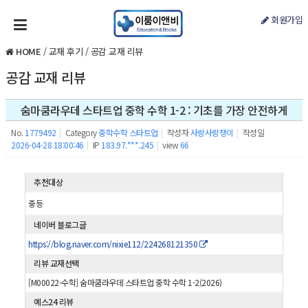
회원가입
HOME
/
교재 후기
/
공감 교재 리뷰
공감 교재 리뷰
숨마쿰라우데 스타트업 중학 수학 1-2 : 기초를 가장 안전하게
No.
1779492
|
Category
중학수학 스타트업
|
작성자
사랑사랑쟁이
|
작성일
2026-04-28 18:00:46
|
IP
183.97.***.245
|
view
66
추천대상
중등
네이버 블로그글
https://blog.naver.com/nixie112/224268121350
리뷰 교재선택
[M00022-수학] 숨마쿰라우데 스타트업 중학 수학 1-2(2026)
예스24 리뷰