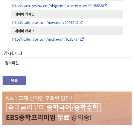
https://sarak.yes24.com/blog/nixie1/review-view/22135568
네이버 카페 1
https://cafe.naver.com/nowbook/2068510
네이버 카페 2
https://cafe.naver.com/michiexam/6282474
감사합니다
첨부파일
목록