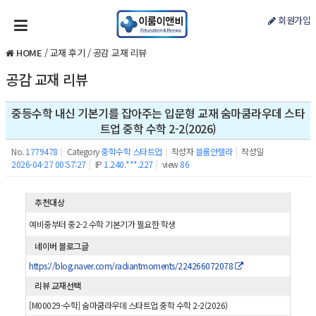
회원가입
HOME
/
교재 후기
/
공감 교재 리뷰
공감 교재 리뷰
중등수학 내신 기본기를 잡아주는 입문형 교재 숨마쿰라우데 스타
트업 중학 수학 2-2(2026)
No.
1779478
|
Category
중학수학 스타트업
|
작성자
블룸안젤라
|
작성일
2026-04-27 00:57:27
|
IP
1.240.***.227
|
view
86
추천대상
예비중부터 중2-2 수학 기본기가 필요한 학생
네이버 블로그글
https://blog.naver.com/radiantmoments/224266072078
리뷰 교재선택
[M00029-수학] 숨마쿰라우데 스타트업 중학 수학 2-2(2026)