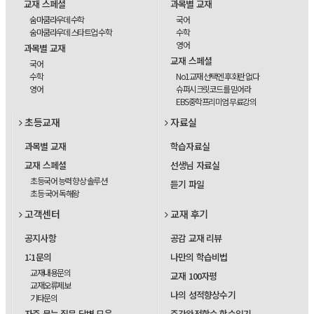
교재 스페셜
과목별 교재
숨마쿰라우데 수학
국어
숨마쿰라우데 스타트업 수학
수학
영어
과목별 교재
교재 스페셜
국어
수학
No1교재 선택엔 후회란 없다
영어
슈퍼시크릿코드를 믿어라
EBS중학프리미엄 무료강의
초등교재
자료실
과목별 교재
학습자료실
교재 스페셜
선생님 자료실
초등국어 능력 향상 솔루션
듣기 파일
초등 국어 독해왕
고객센터
교재 후기
공지사항
공감 교재 리뷰
1:1문의
나만의 학습비법
교재내용문의
교재 100자평
교재오류제보
나의 성적향상수기
기타문의
자주 묻는 질문 답변 모음
주간완전학습 학습일기