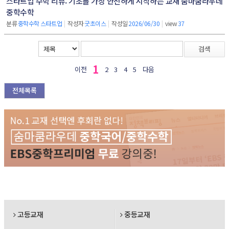
스타트업 수학 리뷰: 기초를 가장 안전하게 시작하는 교재 숨마쿰라우데
중학수학
분류
중학수학 스타트업
|
작성자
굿초이스
|
작성일
2026/06/30
|
view
37
검색
1
이전
2
3
4
5
다음
전체목록
고등교재
중등교재