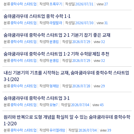
분류
중학수학 스타트업
|
작성자
초록우기
|
작성일
2026/07/31
|
view
27
숨마쿰라우데 스타트업 중학 수학 1-1
분류
중학수학 스타트업
|
작성자
라랄랄라
|
작성일
2026/07/30
|
view
31
숨마쿰라우데 중학수학 스타트업 2-1 기본기 잡기 좋은 교재
분류
중학수학 스타트업
|
작성자
분홍립
|
작성일
2026/07/29
|
view
32
숨마쿰라우데 중학수학 스타트업 1-2 기하 수학문제집 추천
분류
중학수학 스타트업
|
작성자
분홍립
|
작성일
2026/07/29
|
view
32
내신 기본기의 기초를 시작하는 교재, 숨마쿰라우데 중학수학 스타트업
3-1(202
분류
중학수학 스타트업
|
작성자
형제맘
|
작성일
2026/07/28
|
view
29
숨마쿰라우데 중학수학 스타트업 3-1
분류
중학수학 스타트업
|
작성자
모뇽7
|
작성일
2026/07/04
|
view
45
원리와 반복으로 도형 개념을 확실히 알 수 있는 숨마쿰라우데 중학수학
1-2(20
분류
중학수학 스타트업
|
작성자
유리엘라맘
|
작성일
2026/07/04
|
view
39