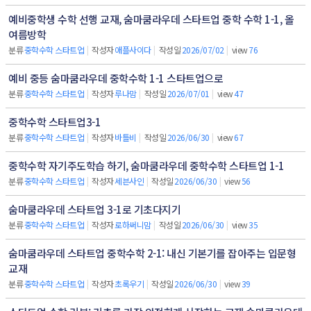
예비중학생 수학 선행 교재, 숨마쿰라우데 스타트업 중학 수학 1-1, 올
여름방학
분류
중학수학 스타트업
|
작성자
애플사이다
|
작성일
2026/07/02
|
view
76
예비 중등 숨마쿰라우데 중학수학 1-1 스타트업으로
분류
중학수학 스타트업
|
작성자
루나맘
|
작성일
2026/07/01
|
view
47
중학수학 스타트업3-1
분류
중학수학 스타트업
|
작성자
바틀비
|
작성일
2026/06/30
|
view
67
중학수학 자기주도학습 하기, 숨마쿰라우데 중학수학 스타트업 1-1
분류
중학수학 스타트업
|
작성자
세븐사인
|
작성일
2026/06/30
|
view
56
숨마쿰라우데 스타트업 3-1로 기초다지기
분류
중학수학 스타트업
|
작성자
로하써니맘
|
작성일
2026/06/30
|
view
35
숨마쿰라우데 스타트업 중학수학 2-1: 내신 기본기를 잡아주는 입문형
교재
분류
중학수학 스타트업
|
작성자
초록우기
|
작성일
2026/06/30
|
view
39