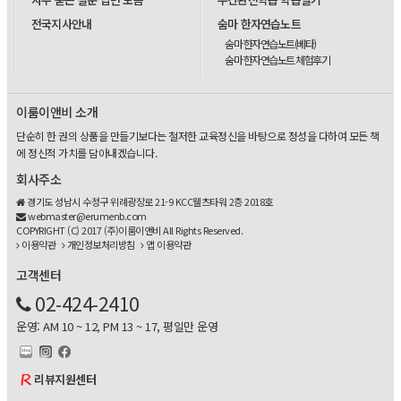
전국지사안내
숨마 한자연습노트
숨마 한자연습노트(베타)
숨마 한자연습노트 체험후기
이룸이앤비 소개
단순히 한 권의 상품을 만들기보다는 철저한 교육정신을 바탕으로 정성을 다하여 모든 책
에 정신적 가치를 담아내겠습니다.
회사주소
경기도 성남시 수정구 위례광장로 21-9 KCC웰츠타워 2층 2018호
webmaster@erumenb.com
COPYRIGHT (C) 2017 (주)이룸이앤비 All Rights Reserved.
이용약관
개인정보처리방침
앱 이용약관
고객센터
02-424-2410
운영: AM 10 ~ 12, PM 13 ~ 17, 평일만 운영
리뷰지원센터