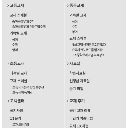
고등교재
중등교재
교재 스페셜
과목별 교재
숨마쿰라우데 수학
국어
숨마쿰라우데 스타트업 수학
수학
영어
과목별 교재
교재 스페셜
국어
수학
No1교재 선택엔 후회란 없다
영어
슈퍼시크릿코드를 믿어라
EBS중학프리미엄 무료강의
초등교재
자료실
과목별 교재
학습자료실
교재 스페셜
선생님 자료실
초등국어 능력 향상 솔루션
듣기 파일
초등 국어 독해왕
고객센터
교재 후기
공지사항
공감 교재 리뷰
1:1문의
나만의 학습비법
교재내용문의
교재 100자평