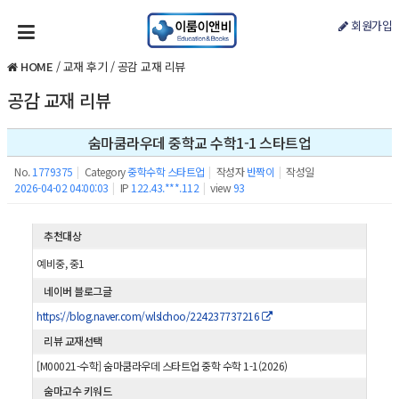
회원가입
HOME
/
교재 후기
/
공감 교재 리뷰
공감 교재 리뷰
숨마쿰라우데 중학교 수학1-1 스타트업
No.
1779375
|
Category
중학수학 스타트업
|
작성자
반짝이
|
작성일
2026-04-02 04:00:03
|
IP
122.43.***.112
|
view
93
추천대상
예비중, 중1
네이버 블로그글
https://blog.naver.com/wlslchoo/224237737216
리뷰 교재선택
[M00021-수학] 숨마쿰라우데 스타트업 중학 수학 1-1(2026)
숨마고수 키워드