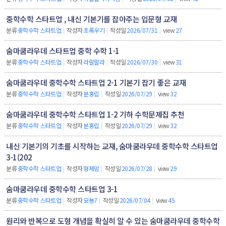
중학수학 스타트업 , 내신 기본기를 잡아주는 입문형 교재
분류
중학수학 스타트업
|
작성자
초록우기
|
작성일
2026/07/31
|
view
27
숨마쿰라우데 스타트업 중학 수학 1-1
분류
중학수학 스타트업
|
작성자
라랄랄라
|
작성일
2026/07/30
|
view
31
숨마쿰라우데 중학수학 스타트업 2-1 기본기 잡기 좋은 교재
분류
중학수학 스타트업
|
작성자
분홍립
|
작성일
2026/07/29
|
view
32
숨마쿰라우데 중학수학 스타트업 1-2 기하 수학문제집 추천
분류
중학수학 스타트업
|
작성자
분홍립
|
작성일
2026/07/29
|
view
32
내신 기본기의 기초를 시작하는 교재, 숨마쿰라우데 중학수학 스타트업
3-1(202
분류
중학수학 스타트업
|
작성자
형제맘
|
작성일
2026/07/28
|
view
29
숨마쿰라우데 중학수학 스타트업 3-1
분류
중학수학 스타트업
|
작성자
모뇽7
|
작성일
2026/07/04
|
view
45
원리와 반복으로 도형 개념을 확실히 알 수 있는 숨마쿰라우데 중학수학