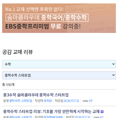
공감 교재 리뷰
총 592개
중3수학 숨마쿰라우데 중학수학 스타트업
분류
중학수학 스타트업
|
작성자
라희씨
|
작성일
2026/07/31
|
view
39
중학수학 스타트업 리뷰: 기초를 가장 안전하게 시작하는 교재
분류
중학수학 스타트업
|
작성자
하늘별바다바람
|
작성일
2026/07/31
|
view
42