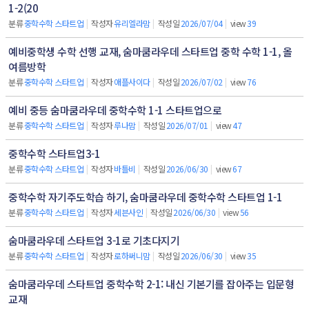
1-2(20
분류
중학수학 스타트업
|
작성자
유리엘라맘
|
작성일
2026/07/04
|
view
39
예비중학생 수학 선행 교재, 숨마쿰라우데 스타트업 중학 수학 1-1, 올
여름방학
분류
중학수학 스타트업
|
작성자
애플사이다
|
작성일
2026/07/02
|
view
76
예비 중등 숨마쿰라우데 중학수학 1-1 스타트업으로
분류
중학수학 스타트업
|
작성자
루나맘
|
작성일
2026/07/01
|
view
47
중학수학 스타트업3-1
분류
중학수학 스타트업
|
작성자
바틀비
|
작성일
2026/06/30
|
view
67
중학수학 자기주도학습 하기, 숨마쿰라우데 중학수학 스타트업 1-1
분류
중학수학 스타트업
|
작성자
세븐사인
|
작성일
2026/06/30
|
view
56
숨마쿰라우데 스타트업 3-1로 기초다지기
분류
중학수학 스타트업
|
작성자
로하써니맘
|
작성일
2026/06/30
|
view
35
숨마쿰라우데 스타트업 중학수학 2-1: 내신 기본기를 잡아주는 입문형
교재