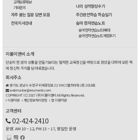
교재오류제보
나의 성적향상수기
기타문의
자주 묻는 질문 답변 모음
주간완전학습 학습일기
전국지사안내
숨마 한자연습노트
숨마 한자연습노트(베타)
숨마 한자연습노트 체험후기
이룸이앤비 소개
단순히 한 권의 상품을 만들기보다는 철저한 교육정신을 바탕으로 정성을 다하여 모든 책
에 정신적 가치를 담아내겠습니다.
회사주소
경기도 성남시 수정구 위례광장로 21-9 KCC웰츠타워 2층 2018호
webmaster@erumenb.com
COPYRIGHT (C) 2017 (주)이룸이앤비 All Rights Reserved.
이용약관
개인정보처리방침
앱 이용약관
고객센터
02-424-2410
운영: AM 10 ~ 12, PM 13 ~ 17, 평일만 운영