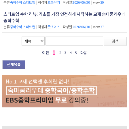
분류
중학수학 스타트업
|
작성자
초록우기
|
작성일
2026/06/30
|
view
39
스타트업 수학 리뷰: 기초를 가장 안전하게 시작하는 교재 숨마쿰라우데
중학수학
분류
중학수학 스타트업
|
작성자
굿초이스
|
작성일
2026/06/30
|
view
37
검색
1
이전
2
3
4
5
다음
전체목록